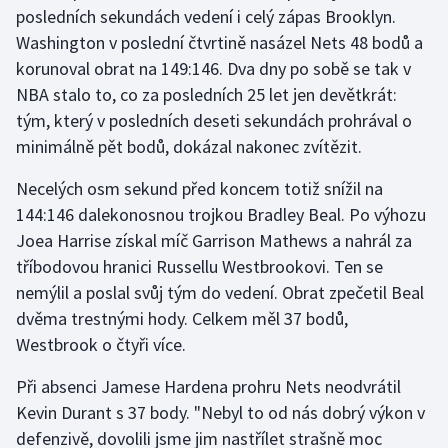
posledních sekundách vedení i celý zápas Brooklyn.
Olympijské hry
Washington v poslední čtvrtině nasázel Nets 48 bodů a
korunoval obrat na 149:146. Dva dny po sobě se tak v
Parasport
NBA stalo to, co za posledních 25 let jen devětkrát:
tým, který v posledních deseti sekundách prohrával o
Plavání
minimálně pět bodů, dokázal nakonec zvítězit.
Plážový volejbal
Necelých osm sekund před koncem totiž snížil na
144:146 dalekonosnou trojkou Bradley Beal. Po výhozu
Ragby
Joea Harrise získal míč Garrison Mathews a nahrál za
tříbodovou hranici Russellu Westbrookovi. Ten se
Rychlobruslení
nemýlil a poslal svůj tým do vedení. Obrat zpečetil Beal
dvěma trestnými hody. Celkem měl 37 bodů,
Rychlostní kanoistika
Westbrook o čtyři více.
Short track
Při absenci Jamese Hardena prohru Nets neodvrátil
Kevin Durant s 37 body. "Nebyl to od nás dobrý výkon v
Sportovní střelba
defenzivě, dovolili jsme jim nastřílet strašně moc