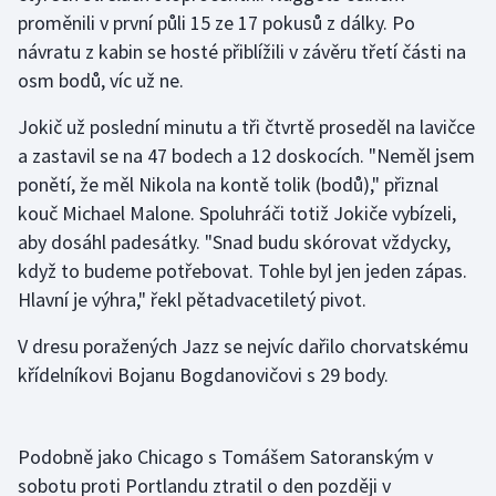
proměnili v první půli 15 ze 17 pokusů z dálky. Po
návratu z kabin se hosté přiblížili v závěru třetí části na
Gymnastika
osm bodů, víc už ne.
Házená
Jokič už poslední minutu a tři čtvrtě proseděl na lavičce
a zastavil se na 47 bodech a 12 doskocích. "Neměl jsem
Jezdectví
ponětí, že měl Nikola na kontě tolik (bodů)," přiznal
Judo
kouč Michael Malone. Spoluhráči totiž Jokiče vybízeli,
aby dosáhl padesátky. "Snad budu skórovat vždycky,
Krasobruslení
když to budeme potřebovat. Tohle byl jen jeden zápas.
Hlavní je výhra," řekl pětadvacetiletý pivot.
Lezení
V dresu poražených Jazz se nejvíc dařilo chorvatskému
Lyže a snowboard
křídelníkovi Bojanu Bogdanovičovi s 29 body.
Moderní pětiboj
Podobně jako Chicago s Tomášem Satoranským v
Motorsport
sobotu proti Portlandu ztratil o den později v