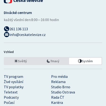
Divácké centrum
každý všední den:
8:00—16:00 hodin
261 136 113
info@ceskatelevize.cz
Vzhled
Světlý
Tmavý
Systém
TV program
Pro média
Živé vysílání
Reklama
TV poplatky
Studio Brno
Teletext
Studio Ostrava
Podcasty
Rada ČT
Počasí
Kariéra