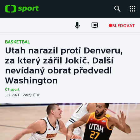
POPULÁRNÍ
SLEDOVAT
Fotbal
BASKETBAL
Utah narazil proti Denveru,
Hokej
za který zářil Jokič. Další
nevídaný obrat předvedl
Tenis
Washington
Atletika
ČT sport
1. 2. 2021
|
Zdroj:
ČTK
Cyklistika
DALŠÍ SPORTY
Americký fotbal
NEPŘEHLÉDNĚTE