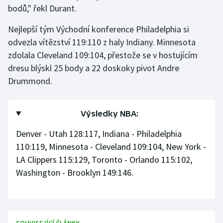
Stolní tenis
bodů," řekl Durant.
Nejlepší tým Východní konference Philadelphia si
Triatlon
odvezla vítězství 119:110 z haly Indiany. Minnesota
zdolala Cleveland 109:104, přestože se v hostujícím
Veslování
dresu blýskl 25 body a 22 doskoky pivot Andre
Vodní slalom
Drummond.
Volejbal
Výsledky NBA:
Ostatní
Denver - Utah 128:117, Indiana - Philadelphia
110:119, Minnesota - Cleveland 109:104, New York -
LA Clippers 115:129, Toronto - Orlando 115:102,
Washington - Brooklyn 149:146.