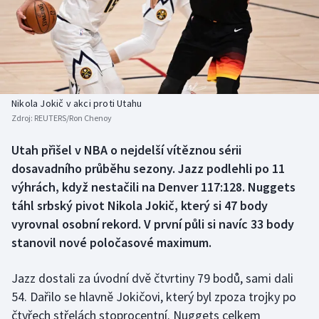
Baseball a softbal
Soutěže
Basketbal
Historické návraty
Biatlon
Aplikace ČT sport
Nikola Jokič v akci proti Utahu
Boby a skeleton
AZ kvíz
Zdroj:
REUTERS/Ron Chenoy
Box
Utah přišel v NBA o nejdelší vítěznou sérii
dosavadního průběhu sezony. Jazz podlehli po 11
Curling
výhrách, když nestačili na Denver 117:128. Nuggets
táhl srbský pivot Nikola Jokič, který si 47 body
Dostihy
vyrovnal osobní rekord. V první půli si navíc 33 body
stanovil nové poločasové maximum.
Florbal
Jazz dostali za úvodní dvě čtvrtiny 79 bodů, sami dali
Futsal
54. Dařilo se hlavně Jokičovi, který byl zpoza trojky po
čtyřech střelách stoprocentní. Nuggets celkem
Golf