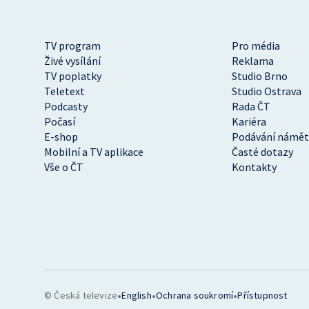
TV program
Pro média
Živé vysílání
Reklama
TV poplatky
Studio Brno
Teletext
Studio Ostrava
Podcasty
Rada ČT
Počasí
Kariéra
E-shop
Podávání námět
Mobilní a TV aplikace
Časté dotazy
Vše o ČT
Kontakty
•
•
•
© Česká televize
English
Ochrana soukromí
Přístupnost