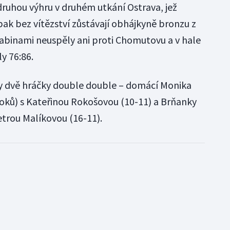
druhou výhru v druhém utkání Ostrava, jež
pak bez vítězství zůstávají obhájkyně bronzu z
abinami neuspěly ani proti Chomutovu a v hale
y 76:86.
 dvě hráčky double double – domácí Monika
oků) s Kateřinou Rokošovou (10-11) a Brňanky
trou Malíkovou (16-11).