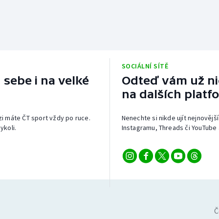
SOCIÁLNÍ SÍTĚ
 sebe i na velké
Odteď vám už nic
na dalších platf
izi máte ČT sport vždy po ruce.
Nenechte si nikde ujít nejnovější
ykoli.
Instagramu, Threads či YouTube 
Č