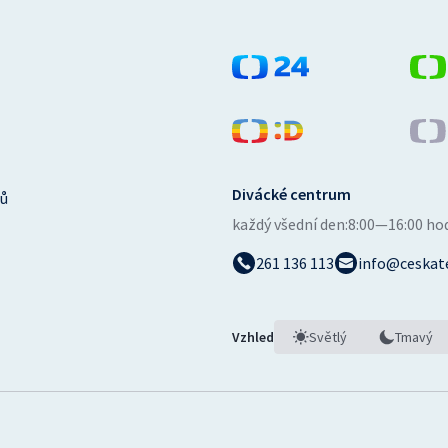
Divácké centrum
ů
každý všední den:
8:00—16:00 ho
261 136 113
info@ceskate
Vzhled
Světlý
Tmavý