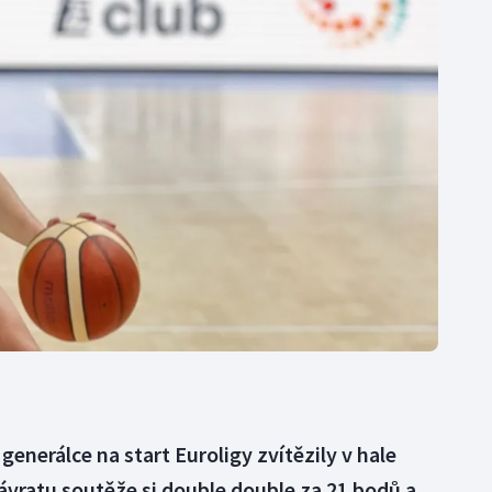
Moderní pětiboj
Triatlon
Motorsport
Veslování
Olympijské hry
Vodní slalom
Parasport
Volejbal
Plavání
Ostatní
Plážový volejbal
enerálce na start Euroligy zvítězily v hale
návratu soutěže si double double za 21 bodů a