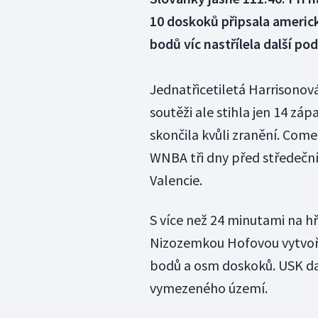
10 doskoků připsala americk
bodů víc nastřílela další 
Jednatřicetiletá Harrisonov
soutěži ale stihla jen 14 zá
skončila kvůli zranění. Come
WNBA tři dny před středečn
Valencie.
S více než 24 minutami na hř
Nizozemkou Hofovou vytvořil
bodů a osm doskoků. USK dal
vymezeného území.