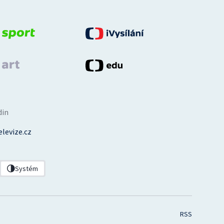
din
levize.cz
Systém
RSS