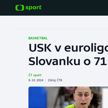
POPULÁRNÍ
DALŠÍ SPORTY
Fotbal
Americký fotbal
BASKETBAL
USK v eurolig
Hokej
Baseball a softbal
Slovanku o 7
Tenis
Basketbal
Atletika
Biatlon
ČT sport
6. 10. 2024
|
Zdroj:
ČTK
Cyklistika
Boby a skeleton
Box