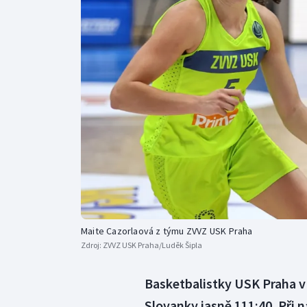
Curling
Dostihy
Florbal
Futsal
Golf
Gymnastika
Maite Cazorlaová z týmu ZVVZ USK Praha
Zdroj:
ZVVZ USK Praha/Luděk Šipla
Basketbalistky USK Praha v g
Slovanky jasně 111:40. Při 