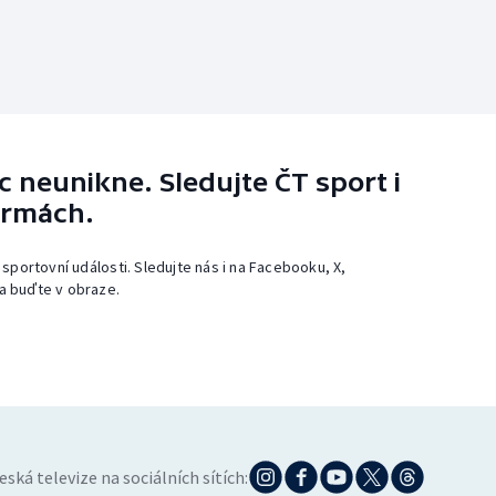
 neunikne. Sledujte ČT sport i
ormách.
 sportovní události. Sledujte nás i na Facebooku, X,
a buďte v obraze.
eská televize na sociálních sítích: