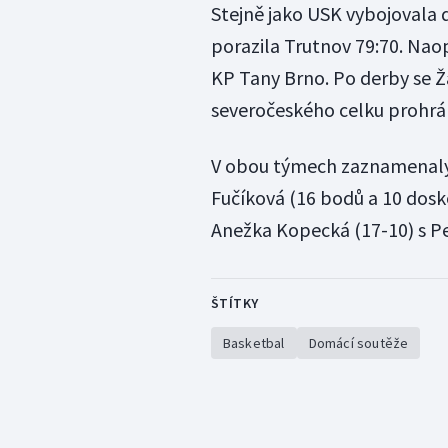
Stejně jako USK vybojovala 
porazila Trutnov 79:70. Nao
KP Tany Brno. Po derby se Ž
severočeského celku prohrál
V obou týmech zaznamenaly
Fučíková (16 bodů a 10 dosk
Anežka Kopecká (17-10) s Pe
ŠTÍTKY
Basketbal
Domácí soutěže