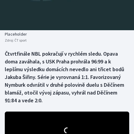
Baseball a softbal
Soutěže
Basketbal
Historické návraty
Biatlon
Aplikace ČT sport
Placeholder
Zdroj:
ČT sport
Boby a skeleton
AZ kvíz
Čtvrtfinále NBL pokračují v rychlém sledu. Opava
doma zaváhala, s USK Praha prohrála 96:99 a k
Box
lepšímu výsledku domácích nevedlo ani třicet bodů
Curling
Jakuba Šiřiny. Série je vyrovnaná 1:1. Favorizovaný
Nymburk odvrátil v druhé polovině duelu s Děčínem
Dostihy
blamáž, otočil vývoj zápasu, vyhrál nad Děčínem
91:84 a vede 2:0.
Florbal
Futsal
Golf