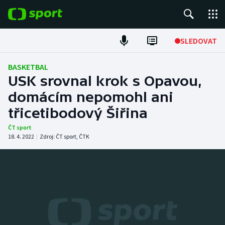
POPULÁRNÍ
SLEDOVAT
Fotbal
BASKETBAL
USK srovnal krok s Opavou,
Hokej
domácím nepomohl ani
třicetibodový Šiřina
Tenis
ČT sport
Atletika
18. 4. 2022
|
Zdroj:
ČT sport
,
ČTK
Cyklistika
DALŠÍ SPORTY
Americký fotbal
NEPŘEHLÉDNĚTE