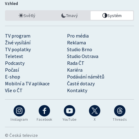
Vzhled
Světlý
Tmavý
Systém
TV program
Pro média
Živé vysílání
Reklama
TV poplatky
Studio Brno
Teletext
Studio Ostrava
Podcasty
Rada ČT
Počasí
Kariéra
E-shop
Podávání námětů
Mobilní a TV aplikace
Časté dotazy
Vše o ČT
Kontakty
Instagram
Facebook
YouTube
X
Threads
© Česká televize