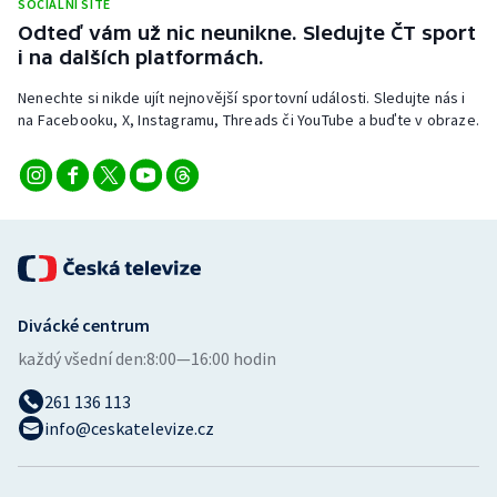
SOCIÁLNÍ SÍTĚ
Odteď vám už nic neunikne. Sledujte ČT sport
i na dalších platformách.
Nenechte si nikde ujít nejnovější sportovní události. Sledujte nás i
na Facebooku, X, Instagramu, Threads či YouTube a buďte v obraze.
Divácké centrum
každý všední den:
8:00—16:00 hodin
261 136 113
info@ceskatelevize.cz