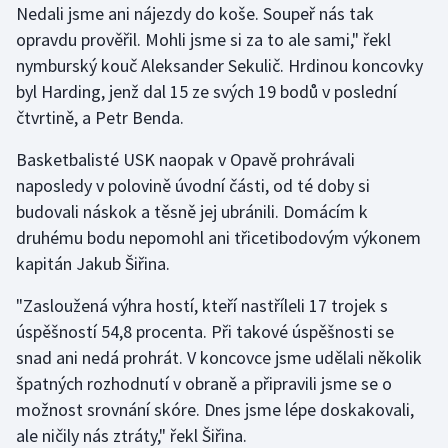
Nedali jsme ani nájezdy do koše. Soupeř nás tak
Olympijské hry
opravdu prověřil. Mohli jsme si za to ale sami," řekl
nymburský kouč Aleksander Sekulič. Hrdinou koncovky
Parasport
byl Harding, jenž dal 15 ze svých 19 bodů v poslední
čtvrtině, a Petr Benda.
Plavání
Basketbalisté USK naopak v Opavě prohrávali
Plážový volejbal
naposledy v polovině úvodní části, od té doby si
budovali náskok a těsně jej ubránili. Domácím k
Ragby
druhému bodu nepomohl ani třicetibodovým výkonem
kapitán Jakub Šiřina.
Rychlobruslení
"Zasloužená výhra hostí, kteří nastříleli 17 trojek s
Rychlostní kanoistika
úspěšností 54,8 procenta. Při takové úspěšnosti se
snad ani nedá prohrát. V koncovce jsme udělali několik
Short track
špatných rozhodnutí v obraně a připravili jsme se o
možnost srovnání skóre. Dnes jsme lépe doskakovali,
Sportovní střelba
ale ničily nás ztráty," řekl Šiřina.