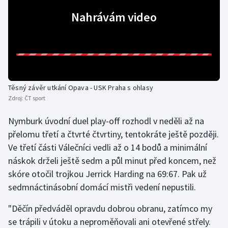
Nahrávám video
Gymnastika
Házená
Jezdectví
Těsný závěr utkání Opava - USK Praha s ohlasy
Judo
Zdroj:
ČT sport
Nymburk úvodní duel play-off rozhodl v neděli až na
Krasobruslení
přelomu třetí a čtvrté čtvrtiny, tentokráte ještě později.
Lezení
Ve třetí části Válečníci vedli až o 14 bodů a minimální
náskok drželi ještě sedm a půl minut před koncem, než
Lyže a snowboard
skóre otočil trojkou Jerrick Harding na 69:67. Pak už
sedmnáctinásobní domácí mistři vedení nepustili.
Moderní pětiboj
"Děčín předváděl opravdu dobrou obranu, zatímco my
Motorsport
se trápili v útoku a neproměňovali ani otevřené střely.