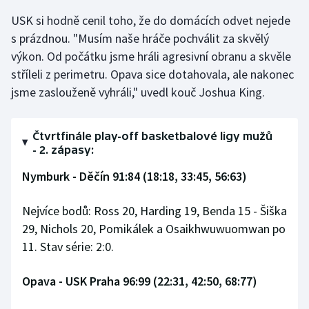
Stolní tenis
USK si hodně cenil toho, že do domácích odvet nejede
s prázdnou. "Musím naše hráče pochválit za skvělý
Triatlon
výkon. Od počátku jsme hráli agresivní obranu a skvěle
stříleli z perimetru. Opava sice dotahovala, ale nakonec
Veslování
jsme zaslouženě vyhráli," uvedl kouč Joshua King.
Vodní slalom
Čtvrtfinále play-off basketbalové ligy mužů
Volejbal
- 2. zápasy:
Nymburk - Děčín 91:84 (18:18, 33:45, 56:63)
Ostatní
Nejvíce bodů: Ross 20, Harding 19, Benda 15 - Šiška
29, Nichols 20, Pomikálek a Osaikhwuwuomwan po
11. Stav série: 2:0.
Opava - USK Praha 96:99 (22:31, 42:50, 68:77)