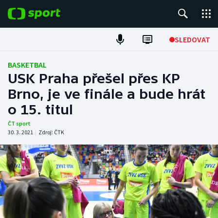
POPULÁRNÍ
SLEDOVAT
Fotbal
BASKETBAL
USK Praha přešel přes KP
Hokej
Brno, je ve finále a bude hrát
o 15. titul
Tenis
ČT sport
Atletika
30. 3. 2021
|
Zdroj:
ČTK
Cyklistika
DALŠÍ SPORTY
Americký fotbal
NEPŘEHLÉDNĚTE