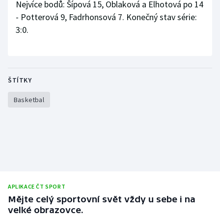
Nejvíce bodů: Šípová 15, Oblaková a Elhotová po 14
Stolní tenis
- Potterová 9, Fadrhonsová 7. Konečný stav série:
3:0.
Triatlon
Veslování
Vodní slalom
ŠTÍTKY
Basketbal
Volejbal
Ostatní
APLIKACE ČT SPORT
Mějte celý sportovní svět vždy u sebe i na
velké obrazovce.