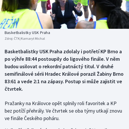
Baseball a softbal
Soutěže
Basketbal
Historické návraty
Biatlon
Aplikace ČT sport
Basketbalistky USK Praha
Zdroj:
ČTK/Kamaryt Michal
Boby a skeleton
AZ kvíz
Basketbalistky USK Praha zdolaly i potřetí KP Brno a
po výhře 88:44 postoupily do ligového finále. V něm
Box
budou usilovat o rekordní patnáctý titul. V druhé
Curling
semifinálové sérii Hradec Králové porazil Žabiny Brno
83:61 a vede 2:1 na zápasy. Postup si může zajistit ve
Dostihy
čtvrtek.
Florbal
Pražanky na Královce opět splnily roli favoritek a KP
bez potíží přehrály. Ve čtvrtek se oba týmy utkají znovu
Futsal
ve finále Českého poháru.
Golf