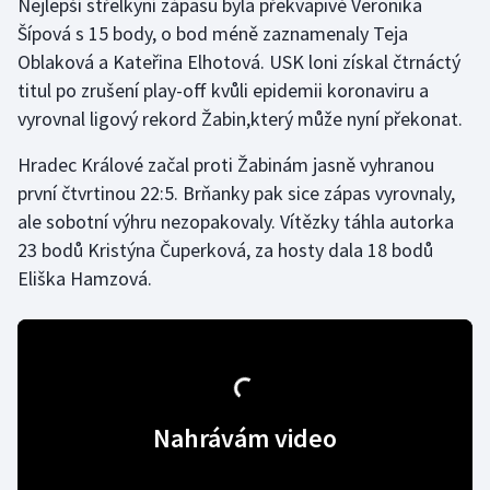
Nejlepší střelkyní zápasu byla překvapivě Veronika
Šípová s 15 body, o bod méně zaznamenaly Teja
Gymnastika
Oblaková a Kateřina Elhotová. USK loni získal čtrnáctý
titul po zrušení play-off kvůli epidemii koronaviru a
Házená
vyrovnal ligový rekord Žabin,který může nyní překonat.
Jezdectví
Hradec Králové začal proti Žabinám jasně vyhranou
první čtvrtinou 22:5. Brňanky pak sice zápas vyrovnaly,
Judo
ale sobotní výhru nezopakovaly. Vítězky táhla autorka
23 bodů Kristýna Čuperková, za hosty dala 18 bodů
Krasobruslení
Eliška Hamzová.
Lezení
Lyže a snowboard
Moderní pětiboj
Nahrávám video
Motorsport