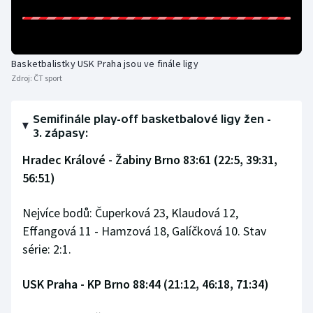
Olympijské hry
Parasport
Basketbalistky USK Praha jsou ve finále ligy
Zdroj:
ČT sport
Plavání
Semifinále play-off basketbalové ligy žen -
Plážový volejbal
3. zápasy:
Ragby
Hradec Králové - Žabiny Brno 83:61 (22:5, 39:31,
56:51)
Rychlobruslení
Nejvíce bodů: Čuperková 23, Klaudová 12,
Rychlostní kanoistika
Effangová 11 - Hamzová 18, Galíčková 10. Stav
série: 2:1.
Short track
USK Praha - KP Brno 88:44 (21:12, 46:18, 71:34)
Sportovní střelba