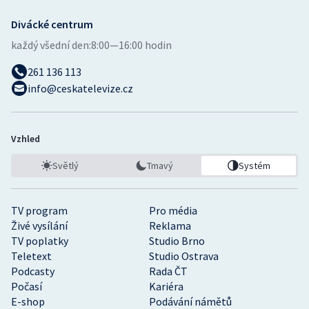
Divácké centrum
každý všední den:
8:00—16:00 hodin
261 136 113
info@ceskatelevize.cz
Vzhled
Světlý
Tmavý
Systém
TV program
Pro média
Živé vysílání
Reklama
TV poplatky
Studio Brno
Teletext
Studio Ostrava
Podcasty
Rada ČT
Počasí
Kariéra
E-shop
Podávání námětů