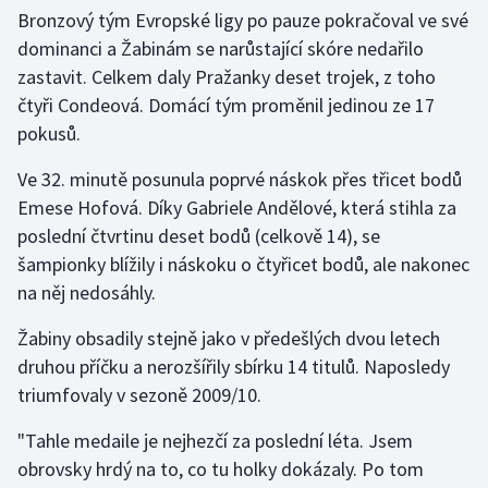
Stolní tenis
Bronzový tým Evropské ligy po pauze pokračoval ve své
dominanci a Žabinám se narůstající skóre nedařilo
Triatlon
zastavit. Celkem daly Pražanky deset trojek, z toho
čtyři Condeová. Domácí tým proměnil jedinou ze 17
Veslování
pokusů.
Vodní slalom
Ve 32. minutě posunula poprvé náskok přes třicet bodů
Emese Hofová. Díky Gabriele Andělové, která stihla za
Volejbal
poslední čtvrtinu deset bodů (celkově 14), se
šampionky blížily i náskoku o čtyřicet bodů, ale nakonec
Ostatní
na něj nedosáhly.
Žabiny obsadily stejně jako v předešlých dvou letech
druhou příčku a nerozšířily sbírku 14 titulů. Naposledy
triumfovaly v sezoně 2009/10.
"Tahle medaile je nejhezčí za poslední léta. Jsem
obrovsky hrdý na to, co tu holky dokázaly. Po tom