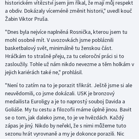
historickém vítězství jsem jim říkal, že mají můj respekt
a obdiv. Dokázaly víceméně změnit historii," uvedl kouč
Žabin Viktor Pruša.
"Dnes byla nejvíce naplněná Rosnička, kterou jsem tu
mohl osobně mít. V uvozovkách jsme pobláznili
basketbalový svět, minimálně tu ženskou část.
Hráčkám to strašně přeju, za tu celoroční práci si to
zasloužily. Tohle už nám nikdo nevezme a těm holkám v
jejich kariérách také ne," prohlásil.
"Není to zatím na to je porazit třikrát. Ještě jsme si ale
neuvědomili, co jsme dokázali. USK je bronzový
medailista Euroligy a je to naprostý souboj Davida a
Goliáše. My tu cestu a filozofii máme úplně jinou. Bavit
se o tom, jak daleko jsme, to je ve hvězdách. Každý
zápas je jiný. Nikdo by neřekl, že s nimi můžeme tuto
sezonu hrát vyrovnaně a my je dokonce porazili. Nic