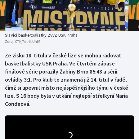
Baseball a softbal
Soutěže
Basketbal
Historické návraty
Biatlon
Aplikace ČT sport
Slavící basketbalistky ZVVZ USK Praha
Zdroj:
ČTK/Patrik Uhlíř
Boby a skeleton
AZ kvíz
Ze zisku 18. titulu v české lize se mohou radovat
basketbalistky USK Praha. Ve čtvrtém zápase
Box
finálové série porazily Žabiny Brno 85:48 a sérii
Curling
ovládly 3:1. Pro klub to znamená již 14. titul v řadě,
čímž si upevnil místo nejúspěšnějšího týmu v české
Dostihy
lize. S 16 body byla v utkání nejlepší střelkyní María
Condeová.
Florbal
Futsal
Golf