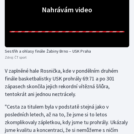
Nahrávám video
Gymnastika
Házená
Jezdectví
Sestřih a ohlasy finále Žabiny Brno – USK Praha
Judo
Zdroj:
ČT sport
V zaplněné hale Rosnička, kde v pondělním druhém
Krasobruslení
finále basketbalistky USK prohrály 69:71 a po 301
Lezení
zápasech skončila jejich rekordní vítězná šňůra,
tentokrát ani jednou neztrácely.
Lyže a snowboard
"Cesta za titulem byla v podstatě stejná jako v
posledních letech, až na to, že jsme si to letos
Moderní pětiboj
zkomplikovaly zápletkou, kdy jsme tu prohrály. Ukázaly
Motorsport
jsme kvalitu a koncentraci, že si nemůžeme s ničím