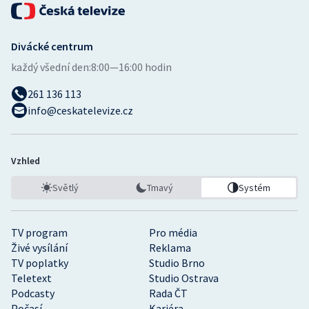
Divácké centrum
každý všední den:
8:00—16:00 hodin
261 136 113
info@ceskatelevize.cz
Vzhled
Světlý
Tmavý
Systém
TV program
Pro média
Živé vysílání
Reklama
TV poplatky
Studio Brno
Teletext
Studio Ostrava
Podcasty
Rada ČT
Počasí
Kariéra