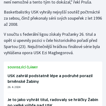
není nemožné a tento tým to dokázal," řekl Pruša.
Basketbalistky USK vyhrály nejvyšší soutěž počtrnácté
za sebou, čímž překonaly sérii svých soupeřek z let 1996
až 2008.
V součtu s federální ligou získaly Pražanky 26. titul a
opět si upevnily pozici v čele historického pořadí před
Spartou (23). Nejužitečnější hráčkou finálové série byla
vyhlášena opora USK Ezi Magbegorová.
SOUVISEJÍCÍ ČLÁNKY
USK zahrál podstatně lépe a podruhé porazil
brněnské Žabiny
26. 4. 2024
Je to jako vyhrát titul, radovaly se hráčky Žabin
po velké výhře nad USK