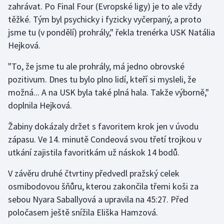
zahrávat. Po Final Four (Evropské ligy) je to ale vždy
Olympijské hry
těžké. Tým byl psychicky i fyzicky vyčerpaný, a proto
jsme tu (v pondělí) prohrály," řekla trenérka USK Natália
Parasport
Hejková.
Plavání
"To, že jsme tu ale prohrály, má jedno obrovské
pozitivum. Dnes tu bylo plno lidí, kteří si mysleli, že
Plážový volejbal
možná... A na USK byla také plná hala. Takže výborně,"
doplnila Hejková.
Ragby
Žabiny dokázaly držet s favoritem krok jen v úvodu
Rychlobruslení
zápasu. Ve 14. minutě Condeová svou třetí trojkou v
utkání zajistila favoritkám už náskok 14 bodů.
Rychlostní kanoistika
V závěru druhé čtvrtiny předvedl pražský celek
Short track
osmibodovou šňůru, kterou zakončila třemi koši za
sebou Nyara Saballyová a upravila na 45:27. Před
Sportovní střelba
poločasem ještě snížila Eliška Hamzová.