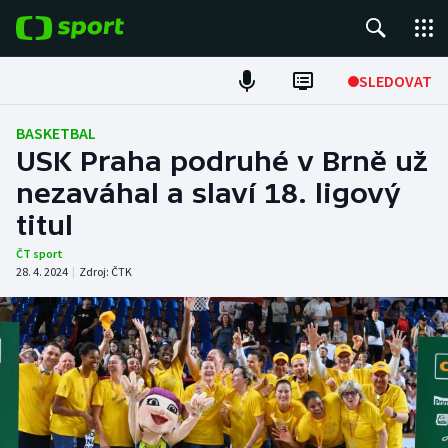
POPULÁRNÍ
SLEDOVAT
Fotbal
BASKETBAL
USK Praha podruhé v Brně už
Hokej
nezaváhal a slaví 18. ligový
titul
Tenis
ČT sport
Atletika
28. 4. 2024
|
Zdroj:
ČTK
Cyklistika
DALŠÍ SPORTY
Americký fotbal
NEPŘEHLÉDNĚTE