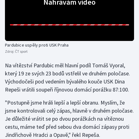
Nahrávám video
Gymnastika
Házená
Jezdectví
Pardubice uspěly proti USK Praha
Zdroj:
ČT sport
Judo
Na vítězství Pardubic měl hlavní podíl Tomáš Vyoral,
který 19 ze svých 23 bodů vstřelil ve druhém poločase.
Krasobruslení
Východočeši pod vedením bývalého kouče USK Dina
Lezení
Repeši vrátili soupeři říjnovou domácí porážku 87:100.
"Postupně jsme hráli lepší a lepší obranu. Myslím, že
Lyže a snowboard
jsme kontrolovali celý zápas, hlavně v druhém poločase.
Je důležité vrátit se po dvou porážkách na vítěznou
Moderní pětiboj
cestu, máme teď před sebou dva domácí zápasy proti
Motorsport
Jindřichově Hradci a Opavě," řekl Repeša.