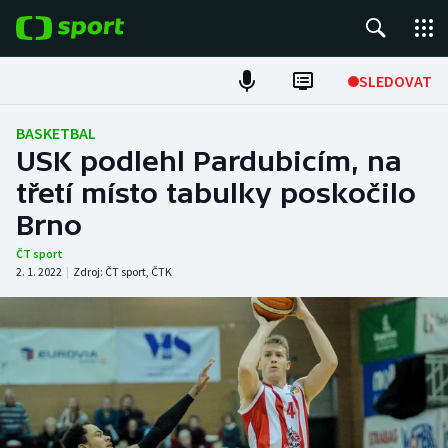
POPULÁRNÍ
SLEDOVAT
Fotbal
BASKETBAL
USK podlehl Pardubicím, na
Hokej
třetí místo tabulky poskočilo
Brno
Tenis
ČT sport
Atletika
2. 1. 2022
|
Zdroj:
ČT sport
,
ČTK
Cyklistika
DALŠÍ SPORTY
Americký fotbal
NEPŘEHLÉDNĚTE