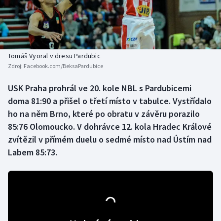
Baseball a softbal
Soutěže
Basketbal
Historické návraty
Biatlon
Aplikace ČT sport
Tomáš Vyoral v dresu Pardubic
Zdroj:
Facebook.com/BeksaPardubice
Boby a skeleton
AZ kvíz
USK Praha prohrál ve 20. kole NBL s Pardubicemi
doma 81:90 a přišel o třetí místo v tabulce. Vystřídalo
Box
ho na něm Brno, které po obratu v závěru porazilo
Curling
85:76 Olomoucko. V dohrávce 12. kola Hradec Králové
zvítězil v přímém duelu o sedmé místo nad Ústím nad
Dostihy
Labem 85:73.
Florbal
Futsal
Golf