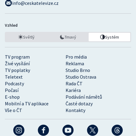
info@ceskatelevize.cz
Vzhled
Světlý
Tmavý
Systém
TV program
Pro média
Živé vysílání
Reklama
TV poplatky
Studio Brno
Teletext
Studio Ostrava
Podcasty
Rada ČT
Počasí
Kariéra
E-shop
Podávání námětů
Mobilní a TV aplikace
Časté dotazy
Vše o ČT
Kontakty