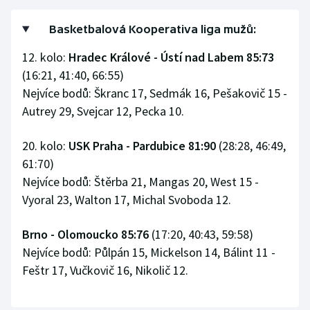
Stolní tenis
Basketbalová Kooperativa liga mužů:
Triatlon
12. kolo:
Hradec Králové - Ústí nad Labem 85:73
(16:21, 41:40, 66:55)
Veslování
Nejvíce bodů: Škranc 17, Sedmák 16, Pešakovič 15 -
Vodní slalom
Autrey 29, Svejcar 12, Pecka 10.
Volejbal
20. kolo:
USK Praha - Pardubice 81:90
(28:28, 46:49,
61:70)
Ostatní
Nejvíce bodů: Štěrba 21, Mangas 20, West 15 -
Vyoral 23, Walton 17, Michal Svoboda 12.
Brno - Olomoucko 85:76
(17:20, 40:43, 59:58)
Nejvíce bodů: Půlpán 15, Mickelson 14, Bálint 11 -
Feštr 17, Vučkovič 16, Nikolič 12.