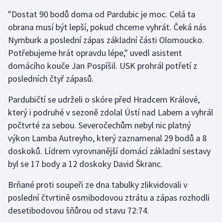
"Dostat 90 bodů doma od Pardubic je moc. Celá ta
Olympijské hry
obrana musí být lepší, pokud chceme vyhrát. Čeká nás
Parasport
Nymburk a poslední zápas základní části Olomoucko.
Potřebujeme hrát opravdu lépe," uvedl asistent
Plavání
domácího kouče Jan Pospíšil. USK prohrál potřetí z
posledních čtyř zápasů.
Plážový volejbal
Pardubičtí se udrželi o skóre před Hradcem Králové,
Ragby
který i podruhé v sezoně zdolal Ústí nad Labem a vyhrál
počtvrté za sebou. Severočechům nebyl nic platný
Rychlobruslení
výkon Lamba Autreyho, který zaznamenal 29 bodů a 8
doskoků. Lídrem vyrovnanější domácí základní sestavy
Rychlostní kanoistika
byl se 17 body a 12 doskoky David Škranc.
Short track
Brňané proti soupeři ze dna tabulky zlikvidovali v
poslední čtvrtině osmibodovou ztrátu a zápas rozhodli
Sportovní střelba
desetibodovou šňůrou od stavu 72:74.