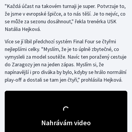
"Každá účast na takovém turnaji je super. Potvrzuje to,
že jsme v evropské špičce, a to nás těší. Je to nejvíc, co
Gymnastika
se může za sezonu dosáhnout," řekla trenérka USK
Házená
Natália Hejková.
Více se jí líbil předchozí systém Final Four se čtyřmi
Jezdectví
nejlepšími celky. "Myslím, že je to úplně zbytečné, co
Judo
vymysleli za model soutěže. Navíc ten poražený cestuje
do Zaragozy jen na jeden zápas. Myslím si, že
Krasobruslení
napínavější i pro diváka by bylo, kdyby se hrálo normální
play-off a dostali se tam jen čtyři," prohlásila Hejková.
Lezení
Lyže a snowboard
Moderní pětiboj
Nahrávám video
Motorsport