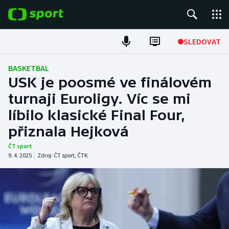
POPULÁRNÍ
SLEDOVAT
Fotbal
BASKETBAL
USK je poosmé ve finálovém
Hokej
turnaji Euroligy. Víc se mi
líbilo klasické Final Four,
Tenis
přiznala Hejková
Atletika
ČT sport
9. 4. 2025
|
Zdroj:
ČT sport
,
ČTK
Cyklistika
DALŠÍ SPORTY
Americký fotbal
NEPŘEHLÉDNĚTE