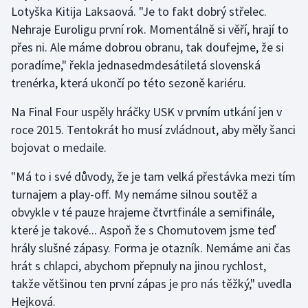
Stolní tenis
Lotyška Kitija Laksaová. "Je to fakt dobrý střelec.
Nehraje Euroligu první rok. Momentálně si věří, hrají to
Triatlon
přes ni. Ale máme dobrou obranu, tak doufejme, že si
poradíme," řekla jednasedmdesátiletá slovenská
Veslování
trenérka, která ukončí po této sezoně kariéru.
Vodní slalom
Na Final Four uspěly hráčky USK v prvním utkání jen v
roce 2015. Tentokrát ho musí zvládnout, aby měly šanci
Volejbal
bojovat o medaile.
Ostatní
"Má to i své důvody, že je tam velká přestávka mezi tím
turnajem a play-off. My nemáme silnou soutěž a
obvykle v té pauze hrajeme čtvrtfinále a semifinále,
které je takové... Aspoň že s Chomutovem jsme teď
hrály slušné zápasy. Forma je otazník. Nemáme ani čas
hrát s chlapci, abychom přepnuly na jinou rychlost,
takže většinou ten první zápas je pro nás těžký," uvedla
Hejková.