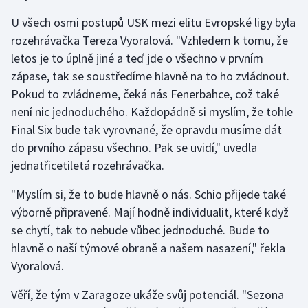
U všech osmi postupů USK mezi elitu Evropské ligy byla
rozehrávačka Tereza Vyoralová. "Vzhledem k tomu, že
letos je to úplně jiné a teď jde o všechno v prvním
zápase, tak se soustředíme hlavně na to ho zvládnout.
Pokud to zvládneme, čeká nás Fenerbahce, což také
není nic jednoduchého. Každopádně si myslím, že tohle
Final Six bude tak vyrovnané, že opravdu musíme dát
do prvního zápasu všechno. Pak se uvidí," uvedla
jednatřicetiletá rozehrávačka.
"Myslím si, že to bude hlavně o nás. Schio přijede také
výborně připravené. Mají hodně individualit, které když
se chytí, tak to nebude vůbec jednoduché. Bude to
hlavně o naší týmové obraně a našem nasazení," řekla
Vyoralová.
Věří, že tým v Zaragoze ukáže svůj potenciál. "Sezona