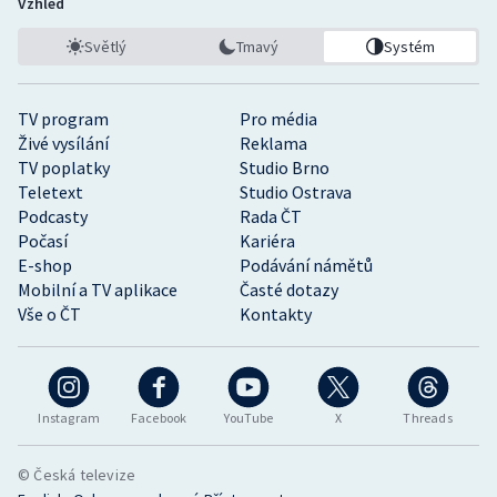
Vzhled
Světlý
Tmavý
Systém
TV program
Pro média
Živé vysílání
Reklama
TV poplatky
Studio Brno
Teletext
Studio Ostrava
Podcasty
Rada ČT
Počasí
Kariéra
E-shop
Podávání námětů
Mobilní a TV aplikace
Časté dotazy
Vše o ČT
Kontakty
Instagram
Facebook
YouTube
X
Threads
© Česká televize