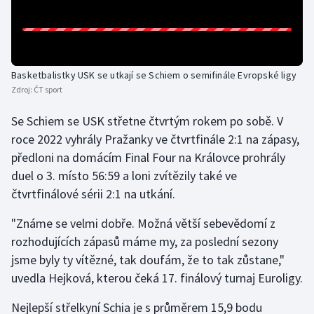
Olympijské hry
Parasport
Basketbalistky USK se utkají se Schiem o semifinále Evropské ligy
Plavání
Zdroj:
ČT sport
Se Schiem se USK střetne čtvrtým rokem po sobě. V
Plážový volejbal
roce 2022 vyhrály Pražanky ve čtvrtfinále 2:1 na zápasy,
Ragby
předloni na domácím Final Four na Královce prohrály
duel o 3. místo 56:59 a loni zvítězily také ve
Rychlobruslení
čtvrtfinálové sérii 2:1 na utkání.
"Známe se velmi dobře. Možná větší sebevědomí z
Rychlostní kanoistika
rozhodujících zápasů máme my, za poslední sezony
Short track
jsme byly ty vítězné, tak doufám, že to tak zůstane,"
uvedla Hejková, kterou čeká 17. finálový turnaj Euroligy.
Sportovní střelba
Nejlepší střelkyní Schia je s průměrem 15,9 bodu