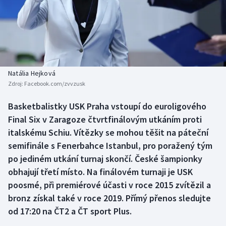
Baseball a softbal
Soutěže
Basketbal
Historické návraty
Biatlon
Aplikace ČT sport
Natália Hejková
Boby a skeleton
AZ kvíz
Zdroj:
Facebook.com/zvvzusk
Box
Basketbalistky USK Praha vstoupí do euroligového
Final Six v Zaragoze čtvrtfinálovým utkáním proti
Curling
italskému Schiu. Vítězky se mohou těšit na páteční
semifinále s Fenerbahce Istanbul, pro poražený tým
Dostihy
po jediném utkání turnaj skončí. České šampionky
obhajují třetí místo. Na finálovém turnaji je USK
Florbal
poosmé, při premiérové účasti v roce 2015 zvítězil a
bronz získal také v roce 2019. Přímý přenos sledujte
Futsal
od 17:20 na ČT2 a ČT sport Plus.
Golf