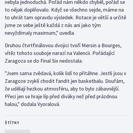
nebyla jednoduchá. Pořád nám někdo chyběl, pořád se
to nějak doplňovalo. Když se všechno sejde, máme na
to uhrát tam opravdu výsledek. Rotace je větší a určitě
jsme ze sebe ještě každá z nás ani jako tým
nevyždímaly maximum," uvedla.
Druhou čtvrtfinálovou dvojici tvoří Mersin a Bourges,
vítěz tohoto souboje narazí na Valencii. Pořádající
Zaragoza se do Final Six nedostala.
"Jsem sama zvědavá, kolik lidí to přitáhne. Jestli jsou v
Zaragoze zvyklí chodit fandit jen basketbalu. Doufám,
že udělají hezkou atmosféru, aby to bylo zábavnější.
Přeci jen se hraje líp před diváky než před prázdnou
halou," dodala Vyoralová.
ŠTÍTKY