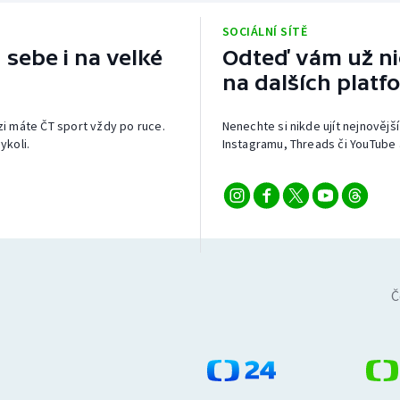
SOCIÁLNÍ SÍTĚ
 sebe i na velké
Odteď vám už nic
na dalších platf
izi máte ČT sport vždy po ruce.
Nenechte si nikde ujít nejnovější
ykoli.
Instagramu, Threads či YouTube 
Č