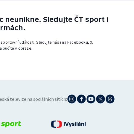
 neunikne. Sledujte ČT sport i
ormách.
 sportovní události. Sledujte nás i na Facebooku, X,
a buďte v obraze.
eská televize na sociálních sítích: