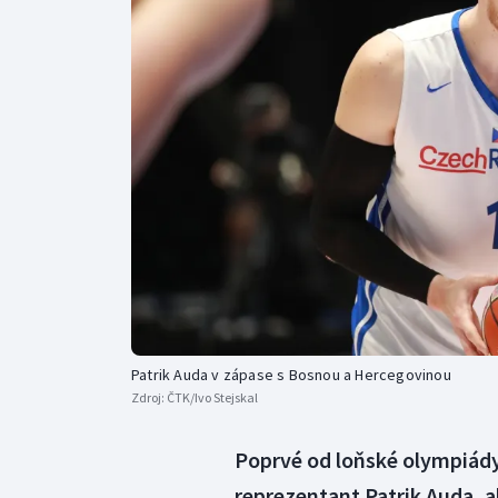
Curling
Dostihy
Florbal
Futsal
Golf
Gymnastika
Patrik Auda v zápase s Bosnou a Hercegovinou
Zdroj:
ČTK/Ivo Stejskal
Poprvé od loňské olympiády 
reprezentant Patrik Auda, 