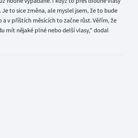
 už hodně vypadané. I když to přes dlouhé vlasy
. Je to sice změna, ale myslel jsem, že to bude
o a v příštích měsících to začne růst. Věřím, že
u mít nějaké plné nebo delší vlasy," dodal