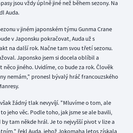
ápasy jsou vždy úplně jiné než během sezony. Na
edl Auda.
il sezonu v jiném japonském týmu Gunma Crane
bude v Japonsku pokračovat, Auda už s
t na další rok. Načne tam svou třetí sezonu.
žoval. Japonsko jsem si docela oblíbil a
něco jiného. Uvidíme, co bude za rok. Člověk
plány nemám," pronesl bývalý hráč francouzského
anresy.
šak žádný tlak nevyvíjí. "Mluvíme o tom, ale
o jeho věc. Podle toho, jak jsme se ale bavili,
 by tam někde hrál. Je to nejvyšší pivot v lize a
tním," řekl Auda, jehož Jokomaha letos získala