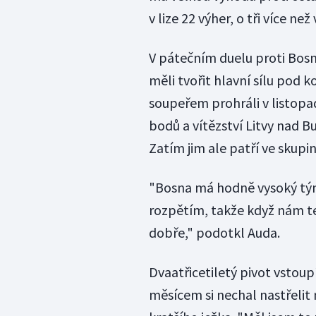
v lize 22 výher, o tři více než 
V pátečním duelu proti Bosn
měli tvořit hlavní sílu pod 
soupeřem prohráli v listopad
bodů a vítězství Litvy nad B
Zatím jim ale patří ve skupi
"Bosna má hodně vysoký tým.
rozpětím, takže když nám t
dobře," podotkl Auda.
Dvaatřicetiletý pivot vstoupí
měsícem si nechal nastřelit 