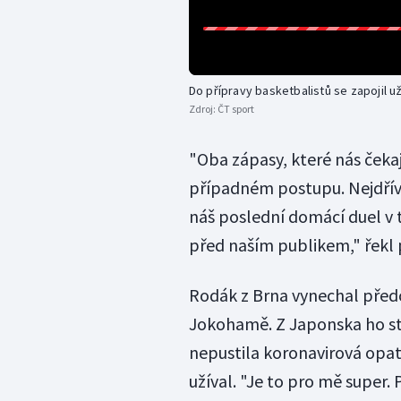
Do přípravy basketbalistů se zapojil u
Zdroj:
ČT sport
"Oba zápasy, které nás čeka
případném postupu. Nejdřív 
náš poslední domácí duel v 
před naším publikem," řekl p
Rodák z Brna vynechal předc
Jokohamě. Z Japonska ho ste
nepustila koronavirová opatř
užíval. "Je to pro mě super