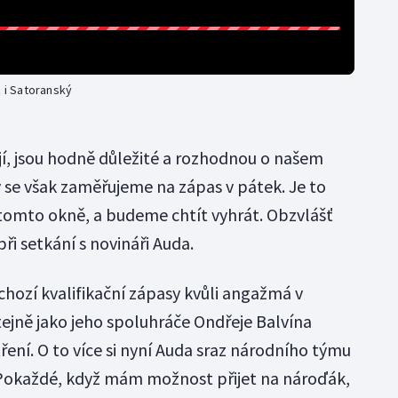
ž i Satoranský
jí, jsou hodně důležité a rozhodnou o našem
se však zaměřujeme na zápas v pátek. Je to
tomto okně, a budeme chtít vyhrát. Obzvlášť
ři setkání s novináři Auda.
hozí kvalifikační zápasy kvůli angažmá v
jně jako jeho spoluhráče Ondřeje Balvína
ení. O to více si nyní Auda sraz národního týmu
. Pokaždé, když mám možnost přijet na nároďák,