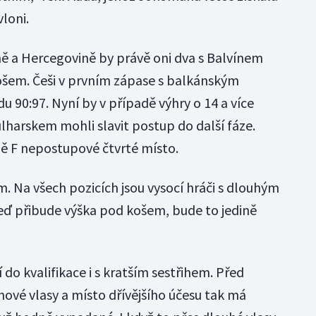
vloni.
ě a Hercegovině by právě oni dva s Balvínem
košem. Češi v prvním zápase s balkánským
u 90:97. Nyní by v případě výhry o 14 a více
ulharskem mohli slavit postup do další fáze.
ně F nepostupové čtvrté místo.
 Na všech pozicích jsou vysocí hráči s dlouhým
eď přibude výška pod košem, bude to jedině
 do kvalifikace i s kratším sestřihem. Před
nové vlasy a místo dřívějšího účesu tak má