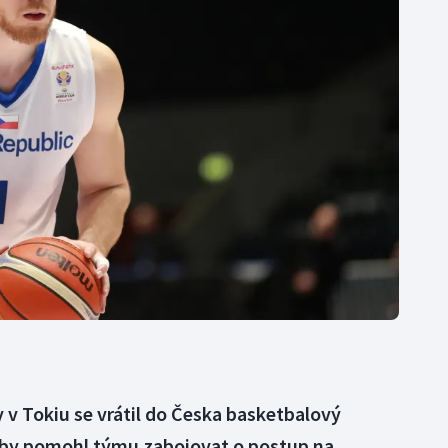
Moderní pětiboj
Triatlon
Motorsport
Veslování
Olympijské hry
Vodní slalom
Parasport
Volejbal
Plavání
Ostatní
Plážový volejbal
v Tokiu se vrátil do Česka basketbalový
aby pomohl týmu zabojovat o postup na