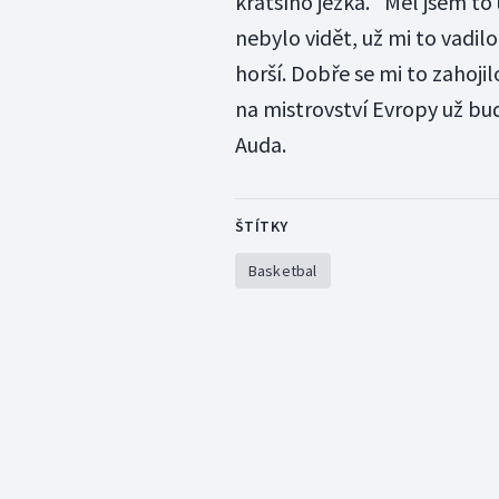
kratšího ježka. "Měl jsem to
nebylo vidět, už mi to vadilo
horší. Dobře se mi to zahojil
na mistrovství Evropy už bud
Auda.
ŠTÍTKY
Basketbal