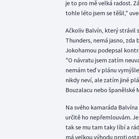
je to pro mě velká radost. Z
tohle léto jsem se těšil," uv
Ačkoliv Balvín, který stráv
Thunders, nemá jasno, zda 
Jokohamou podepsal kontrak
"O návratu jsem zatím neuva
nemám teď v plánu vymýšlet 
nikdy neví, ale zatím jiné 
Bouzalacu nebo španělské M
Na svého kamaráda Balvína v
určitě ho nepřemlouvám. Je t
tak se mu tam taky líbí a rád
má velkou výhodu proti osta