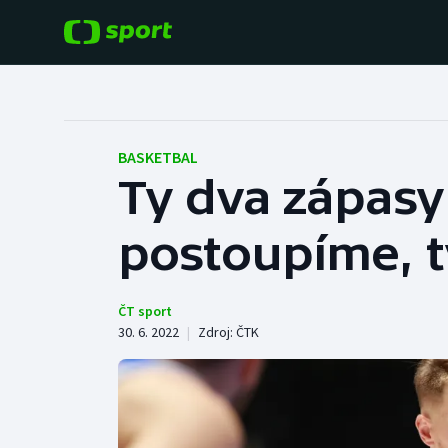
POPULÁRNÍ
DALŠÍ SPORTY
Fotbal
Americký fotbal
BASKETBAL
Ty dva zápasy 
Hokej
Baseball a softbal
postoupíme, t
Tenis
Basketbal
Atletika
Biatlon
ČT sport
30. 6. 2022
|
Zdroj:
ČTK
Cyklistika
Boby a skeleton
Box