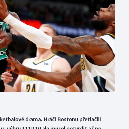
Moderní pětiboj
Triatlon
Motorsport
Veslování
Olympijské hry
Vodní slalom
Parasport
Volejbal
Plavání
Ostatní
Plážový volejbal
ketbalové drama. Hráči Bostonu přetlačili
u, výhru 111:110 ale musel potvrdit až po