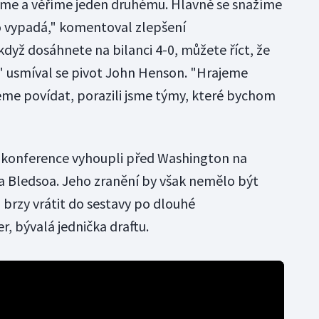
jeme a věříme jeden druhému. Hlavně se snažíme
to vypadá," komentoval zlepšení
yž dosáhnete na bilanci 4-0, můžete říct, že
" usmíval se pivot John Henson. "Hrajeme
eme povídat, porazili jsme týmy, které bychom
í konference vyhoupli před Washington na
rica Bledsoa. Jeho zranění by však nemělo být
 brzy vrátit do sestavy po dlouhé
r, bývalá jednička draftu.