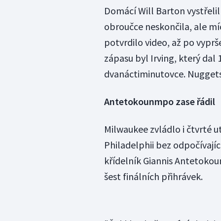
Domácí Will Barton vystřelil 
obroučce neskončila, ale mí
potvrdilo video, až po vyprš
zápasu byl Irving, který dal
dvanáctiminutovce. Nuggets 
Antetokounmpo zase řádil
Milwaukee zvládlo i čtvrté
Philadelphii bez odpočívají
křídelník Giannis Antetokou
šest finálních přihrávek.