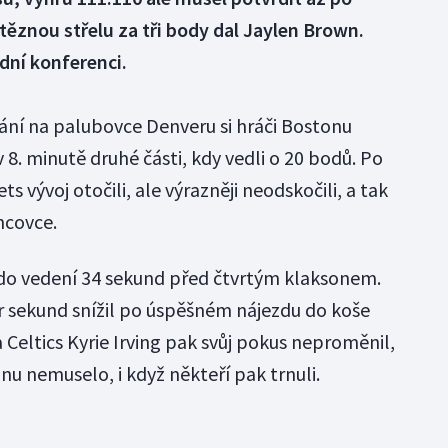
těznou střelu za tři body dal Jaylen Brown.
dní konferenci.
ání na palubovce Denveru si hráči Bostonu
 8. minutě druhé části, kdy vedli o 20 bodů. Po
 vývoj otočili, ale výrazněji neodskočili, a tak
ncovce.
 do vedení 34 sekund před čtvrtým klaksonem.
r sekund snížil po úspěšném nájezdu do koše
Celtics Kyrie Irving pak svůj pokus neproměnil,
nu nemuselo, i když někteří pak trnuli.