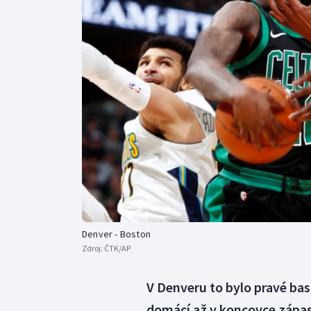
Curling
Dostihy
Florbal
Futsal
Golf
Gymnastika
Denver - Boston
Zdroj:
ČTK/AP
V Denveru to bylo pravé bas
domácí až v koncovce zápas