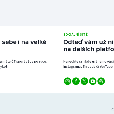
SOCIÁLNÍ SÍTĚ
 sebe i na velké
Odteď vám už nic
na dalších platf
izi máte ČT sport vždy po ruce.
Nenechte si nikde ujít nejnovější
ykoli.
Instagramu, Threads či YouTube 
Č