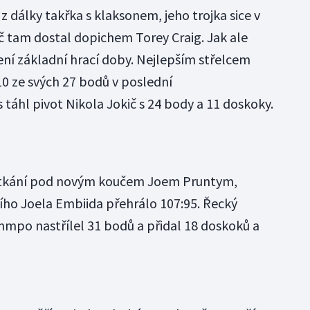
z dálky takřka s klaksonem, jeho trojka sice v
č tam dostal dopichem Torey Craig. Jak ale
ení základní hrací doby. Nejlepším střelcem
 10 ze svých 27 bodů v poslední
táhl pivot Nikola Jokič s 24 body a 11 doskoky.
 utkání pod novým koučem Joem Pruntym,
cího Joela Embiida přehrálo 107:95. Řecký
nmpo nastřílel 31 bodů a přidal 18 doskoků a