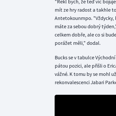
"Řekl bych, že teď víc boju
mít ze hry radost a takhle 
Antetokounmpo. "Vždycky, kd
máte za sebou dobrý týden,
celkem dobře, ale co si bud
porážet měli," dodal.
Bucks se v tabulce Východn
pátou pozici, ale přišli o E
vážné. K tomu by se mohl už
rekonvalescenci Jabari Parke