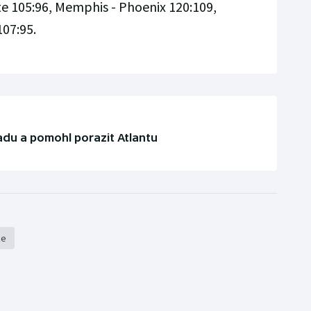
te 105:96, Memphis - Phoenix 120:109,
107:95.
adu a pomohl porazit Atlantu
že