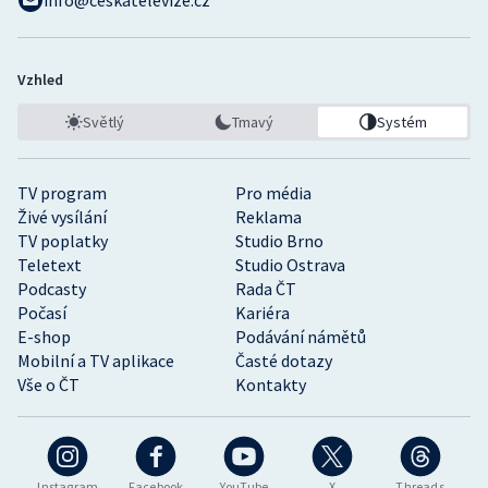
info@ceskatelevize.cz
Vzhled
Světlý
Tmavý
Systém
TV program
Pro média
Živé vysílání
Reklama
TV poplatky
Studio Brno
Teletext
Studio Ostrava
Podcasty
Rada ČT
Počasí
Kariéra
E-shop
Podávání námětů
Mobilní a TV aplikace
Časté dotazy
Vše o ČT
Kontakty
Instagram
Facebook
YouTube
X
Threads