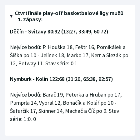
Stolní tenis
Čtvrtfinále play-off basketbalové ligy mužů
Triatlon
- 1. zápasy:
Děčín - Svitavy 80:92 (13:27, 33:49, 60:72)
Veslování
Nejvíce bodů: P. Houška 18, Feštr 16, Pomikálek a
Vodní slalom
Šiška po 10 - Jelínek 18, Marko 17, Kerr a Slezák po
12, Petway 11. Stav série: 0:1.
Volejbal
Nymburk - Kolín 122:68 (31:20, 65:38, 92:57)
Ostatní
Nejvíce bodů: Barač 19, Peterka a Hruban po 17,
Pumprla 14, Vyoral 12, Bohačík a Kolář po 10 -
Šafarčík 17, Skinner 14, Machač a Číž po 9. Stav
série: 1:0. 0