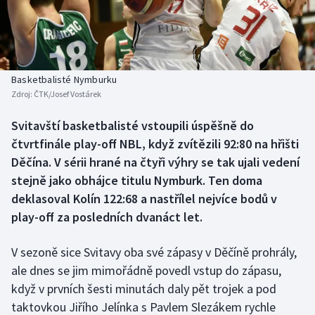
Baseball a softbal
Soutěže
Basketbal
Historické návraty
Biatlon
Aplikace ČT sport
Basketbalisté Nymburku
Zdroj:
ČTK/Josef Vostárek
Boby a skeleton
AZ kvíz
Svitavští basketbalisté vstoupili úspěšně do
čtvrtfinále play-off NBL, když zvítězili 92:80 na hřišti
Box
Děčína. V sérii hrané na čtyři výhry se tak ujali vedení
Curling
stejně jako obhájce titulu Nymburk. Ten doma
deklasoval Kolín 122:68 a nastřílel nejvíce bodů v
Dostihy
play-off za posledních dvanáct let.
Florbal
V sezoně sice Svitavy oba své zápasy v Děčíně prohrály,
ale dnes se jim mimořádně povedl vstup do zápasu,
Futsal
když v prvních šesti minutách daly pět trojek a pod
taktovkou Jiřího Jelínka s Pavlem Slezákem rychle
Golf