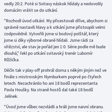
vedly 20:2. Poté si Svitavy náskok hlídaly a nedovolily
domácím vrátit se do utkání.
Gymnastika
"Rozhodl úvod utkání. My přicestovali dříve, abychom si
Házená
správně nastavili hlavy a k utkání jsme přistoupili velmi
zodpovědně. Vytvořili jsme si bodový polštář, který
Jezdectví
jsme si díky výborné obraně hlídali. Jsme rádi za
vítězství, ale stav je pořád jen 1:0. Série podle mě bude
Judo
dlouhá," řekl po utkání svitavský trenér Lubomír
Růžička.
Krasobruslení
Děčín tak v play-off prohrál doma s někým jiným než ve
Lezení
finále s mistrovským Nymburkem poprvé po čtyřech
letech. Nezachránilo ho ani 18 bodů reprezentanta
Lyže a snowboard
Pavla Houšky. Na straně hostů dal také 18 bodů
Moderní pětiboj
Jelínek.
"Úvod jsme vůbec nezvládli a hráli jsme naivní obranu.
Motorsport