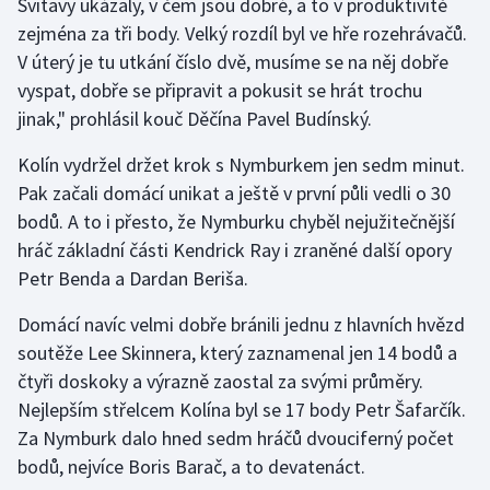
Svitavy ukázaly, v čem jsou dobré, a to v produktivitě
zejména za tři body. Velký rozdíl byl ve hře rozehrávačů.
Olympijské hry
V úterý je tu utkání číslo dvě, musíme se na něj dobře
Parasport
vyspat, dobře se připravit a pokusit se hrát trochu
jinak," prohlásil kouč Děčína Pavel Budínský.
Plavání
Kolín vydržel držet krok s Nymburkem jen sedm minut.
Plážový volejbal
Pak začali domácí unikat a ještě v první půli vedli o 30
bodů. A to i přesto, že Nymburku chyběl nejužitečnější
Ragby
hráč základní části Kendrick Ray i zraněné další opory
Petr Benda a Dardan Beriša.
Rychlobruslení
Domácí navíc velmi dobře bránili jednu z hlavních hvězd
Rychlostní kanoistika
soutěže Lee Skinnera, který zaznamenal jen 14 bodů a
čtyři doskoky a výrazně zaostal za svými průměry.
Short track
Nejlepším střelcem Kolína byl se 17 body Petr Šafarčík.
Za Nymburk dalo hned sedm hráčů dvouciferný počet
Sportovní střelba
bodů, nejvíce Boris Barač, a to devatenáct.