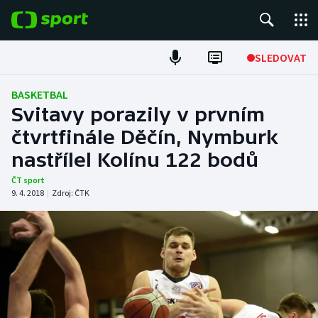
POPULÁRNÍ
SLEDOVAT
Fotbal
BASKETBAL
Svitavy porazily v prvním
Hokej
čtvrtfinále Děčín, Nymburk
nastřílel Kolínu 122 bodů
Tenis
ČT sport
Atletika
9. 4. 2018
|
Zdroj:
ČTK
Cyklistika
DALŠÍ SPORTY
Americký fotbal
NEPŘEHLÉDNĚTE