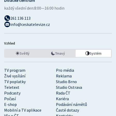
Divácké centrum
každý všední den:
8:00—16:00 hodin
261 136 113
info@ceskatelevize.cz
Vzhled
Světlý
Tmavý
Systém
TV program
Pro média
Živé vysílání
Reklama
TV poplatky
Studio Brno
Teletext
Studio Ostrava
Podcasty
Rada ČT
Počasí
Kariéra
E-shop
Podávání námětů
Mobilní a TV aplikace
Časté dotazy
Vše o ČT
Kontakty