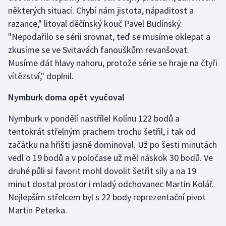
Stolní tenis
některých situací. Chybí nám jistota, nápaditost a
razance," litoval děčínský kouč Pavel Budínský.
Triatlon
"Nepodařilo se sérii srovnat, teď se musíme oklepat a
zkusíme se ve Svitavách fanouškům revanšovat.
Veslování
Musíme dát hlavy nahoru, protože série se hraje na čtyři
vítězství," doplnil.
Vodní slalom
Nymburk doma opět vyučoval
Volejbal
Nymburk v pondělí nastřílel Kolínu 122 bodů a
Ostatní
tentokrát střelným prachem trochu šetřil, i tak od
začátku na hřišti jasně dominoval. Už po šesti minutách
vedl o 19 bodů a v poločase už měl náskok 30 bodů. Ve
druhé půli si favorit mohl dovolit šetřit síly a na 19
minut dostal prostor i mladý odchovanec Martin Kolář.
Nejlepším střelcem byl s 22 body reprezentační pivot
Martin Peterka.