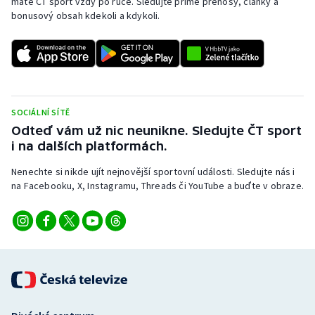
máte ČT sport vždy po ruce. Sledujte přímé přenosy, články a
bonusový obsah kdekoli a kdykoli.
SOCIÁLNÍ SÍTĚ
Odteď vám už nic neunikne. Sledujte ČT sport
i na dalších platformách.
Nenechte si nikde ujít nejnovější sportovní události. Sledujte nás i
na Facebooku, X, Instagramu, Threads či YouTube a buďte v obraze.