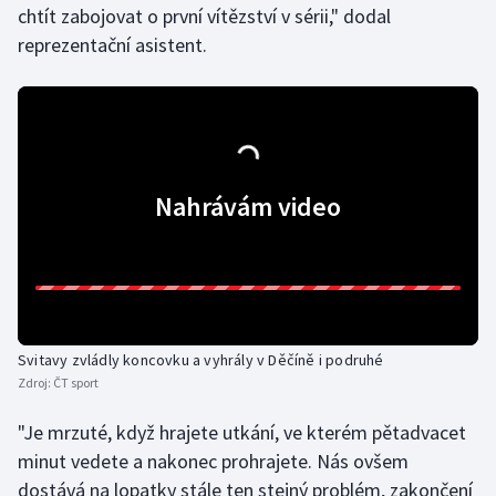
chtít zabojovat o první vítězství v sérii," dodal
Olympijské hry
reprezentační asistent.
Parasport
Plavání
Plážový volejbal
Nahrávám video
Ragby
Rychlobruslení
Rychlostní kanoistika
Svitavy zvládly koncovku a vyhrály v Děčíně i podruhé
Zdroj:
ČT sport
Short track
"Je mrzuté, když hrajete utkání, ve kterém pětadvacet
Sportovní střelba
minut vedete a nakonec prohrajete. Nás ovšem
dostává na lopatky stále ten stejný problém, zakončení