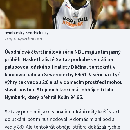
Baseball a softbal
Soutěže
Basketbal
Historické návraty
Biatlon
Aplikace ČT sport
Nymburský Kendrick Ray
Zdroj:
ČTK/Vostárek Josef
Boby a skeleton
AZ kvíz
Úvodní dvě čtvrtfinálové série NBL mají zatím jasný
průběh. Basketbalisté Svitav podruhé vyhráli na
Box
palubovce loňského finalisty Děčína, tentokrát v
Curling
koncovce udolali Severočechy 64:61. V sérii na čtyři
výhry tak vedou 2:0 a už v domácím prostředí mohou
Dostihy
slavit postup. Stejnou bilanci má i obhájce titulu
Nymburk, který přehrál Kolín 94:65.
Florbal
Svitavy podobně jako v prvním utkání měly lepší start
Futsal
do utkání, pět minut nedovolily domácím ani bod a
vedly 8:0. Ale tentokrát obhájci stříbra dokázali rychle
Golf