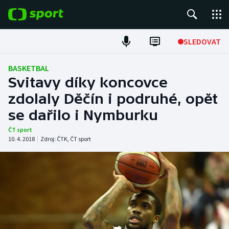
POPULÁRNÍ
SLEDOVAT
Fotbal
BASKETBAL
Svitavy díky koncovce
Hokej
zdolaly Děčín i podruhé, opět
se dařilo i Nymburku
Tenis
ČT sport
Atletika
10. 4. 2018
|
Zdroj:
ČTK
,
ČT sport
Cyklistika
DALŠÍ SPORTY
Americký fotbal
NEPŘEHLÉDNĚTE