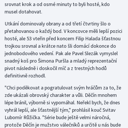
srovnat krok a od osmé minuty to byli hosté, kdo
musel dotahovat.
Gymnastika
Utkání dominovaly obrany a od třetí čtvrtiny šlo o
Házená
přetahovanou o každý bod. V koncovce měli lepší pozici
hosté, ale 53 vteřin před koncem Filip Halada šťastnou
Jezdectví
trojkou srovnal a krátce nato šli domácí dokonce do
jednobodového vedení. Pak ale Pavel Slezák vymyslel
Judo
snadný koš pro Šimona Puršla a mladý reprezentační
pivot následně i doskočil míč a z trestných hodů
Krasobruslení
definitivně rozhodl.
Lezení
"Chci poděkovat a pogratulovat svým hráčům za to, že
zde ukázali obrovský charakter a vůli. Děčín mnohem
Lyže a snowboard
lépe bránil, výborně si vypomáhal. Neřekl bych, že dnes
Moderní pětiboj
vyhrál lepší, ale šťastnější tým," prohlásil kouč Svitav
Lubomír Růžička. "Série bude ještě velmi náročná,
Motorsport
protože Děčín je mužstvo válečníků a určitě u nás bude