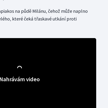
mpiakos na půdě Milánu, čehož může naplno
lého, které čeká třaskavé utkání proti
Nahrávám video