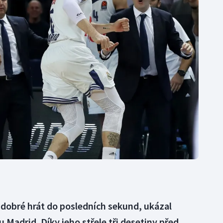
Lezení
Sportovní střelba
Lyže a snowboard
Stolní tenis
Moderní pětiboj
Triatlon
Motorsport
Veslování
Olympijské hry
Vodní slalom
Parasport
Volejbal
dobré hrát do posledních sekund, ukázal
u Madrid. Díky jeho střele tři desetiny před