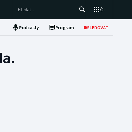
ČT
Podcasty
Program
SLEDOVAT
NEPŘEHLÉDNĚTE
Ostatní
Soutěže
la.
Historické návraty
Aplikace ČT sport
AZ kvíz