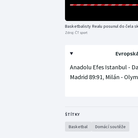
Basketbalisty Realu posunul do čela s
Zdroj:
ČT sport
Evropská 
Anadolu Efes Istanbul - D
Madrid 89:91, Milán - Olym
ŠTÍTKY
Basketbal
Domácí soutěže