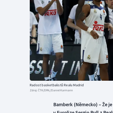
Box
Curling
Cyklistika
Dostihy
Florbal
Futsal
Radost basketbalistů Realu Madrid
Zdroj:
ČTK/DPA//Daniel Karmann
Bamberk (Německo) – Že je 
v Eurolize Sergio Rull z Real