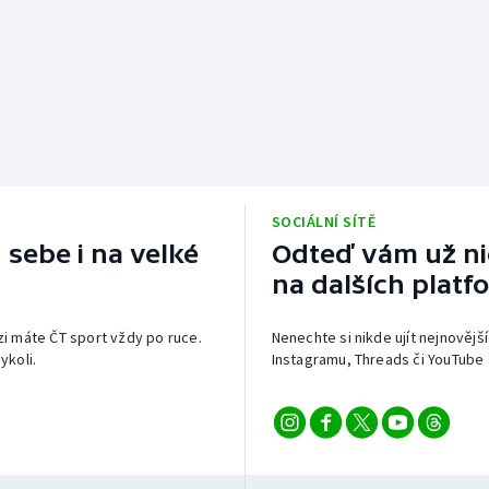
SOCIÁLNÍ SÍTĚ
 sebe i na velké
Odteď vám už nic
na dalších platf
izi máte ČT sport vždy po ruce.
Nenechte si nikde ujít nejnovější
ykoli.
Instagramu, Threads či YouTube 