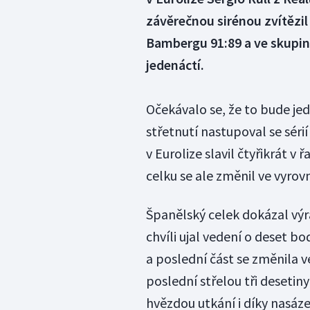
závěrečnou sirénou zvítězi
Bambergu 91:89 a ve skupin
jedenáctí.
Očekávalo se, že to bude j
střetnutí nastupoval se sérií
v Eurolize slavil čtyřikrát
celku se ale změnil ve vyrov
Španělský celek dokázal výra
chvíli ujal vedení o deset b
a poslední část se změnila 
poslední střelou tři desetiny
hvězdou utkání i díky nasá