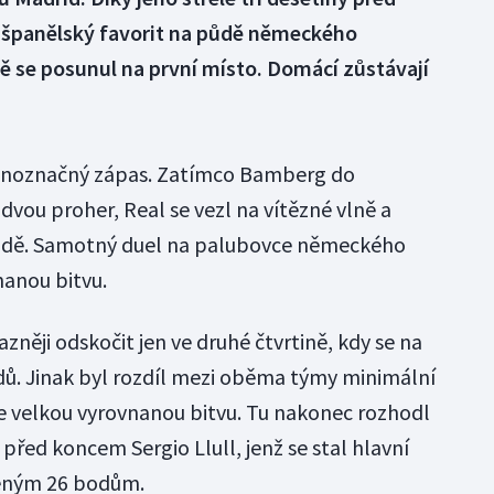
l španělský favorit na půdě německého
ě se posunul na první místo. Domácí zůstávají
ednoznačný zápas. Zatímco Bamberg do
 dvou proher, Real se vezl na vítězné vlně a
 v řadě. Samotný duel na palubovce německého
nanou bitvu.
zněji odskočit jen ve druhé čtvrtině, kdy se na
odů. Jinak byl rozdíl mezi oběma týmy minimální
ve velkou vyrovnanou bitvu. Tu nakonec rozhodl
 před koncem Sergio Llull, jenž se stal hlavní
zeným 26 bodům.