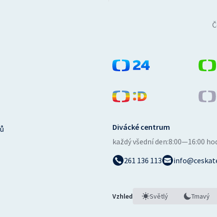
Č
Divácké centrum
ů
každý všední den:
8:00—16:00 ho
261 136 113
info@ceskate
Vzhled
Světlý
Tmavý