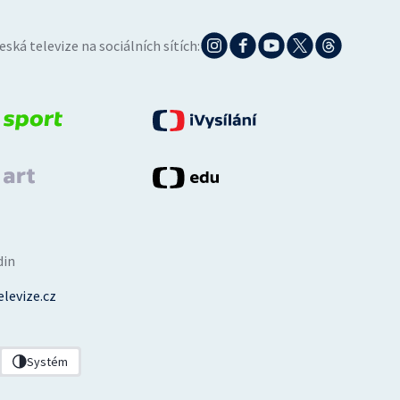
eská televize na sociálních sítích:
din
levize.cz
Systém