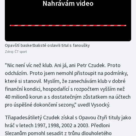
Nahrávám video
Opavští basketbalisté oslavili titul s fanoušky
Zdroj:
ČT sport
"Nic není víc než klub. Ani já, ani Petr Czudek. Proto
odcházím. Proto jsem nemohl přistoupit na podmínky,
které si stanovil. Myslím, že zanechávám klub v dobré
finanční kondici, hospodařící s rozpočtem vyšším než
40 milionů korun a s dostatečným zůstatkem na účtech
pro úspěšné dokončení sezony," uvedl Vysocký.
Třiapadesátiletý Czudek získal s Opavou čtyři tituly jako
hráč v letech 1997, 1998, 2002 a 2003. Předloni
Slezanům pomohl sesadit z trůnu dlouholetého