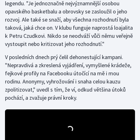
legendu. "Je jednoznačně nejvýznamnější osobou
Stolní tenis
opavského basketbalu a obrovsky se zasloužil o jeho
rozvoj. Ale také se snaží, aby všechna rozhodnutí byla
Triatlon
taková, jaká chce on. V klubu funguje naprostá loajalita
Veslování
k Petru Czudkovi. Nikdo se neodváží vůči němu veřejně
vystoupit nebo kritizovat jeho rozhodnutí."
Vodní slalom
V posledních dnech prý čelil dehonestující kampani.
Volejbal
"Nepravdivá a zkreslená vyjádření, vymyšlené krádeže,
fejkové profily na Facebooku útočící na mě i mou
Ostatní
rodinu. Anonymy, vyhrožování i snaha celou kauzu
zpolitizovat," uvedl s tím, že ví, odkud většina útoků
pochází, a zvažuje právní kroky.