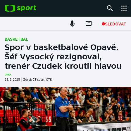
POPULÁRNÍ
SLEDOVAT
Fotbal
BASKETBAL
Spor v basketbalové Opavě.
Hokej
Šéf Vysocký rezignoval,
trenér Czudek kroutil hlavou
Tenis
ono
Atletika
25. 2. 2025
|
Zdroj:
ČT sport
,
ČTK
Cyklistika
DALŠÍ SPORTY
Americký fotbal
NEPŘEHLÉDNĚTE