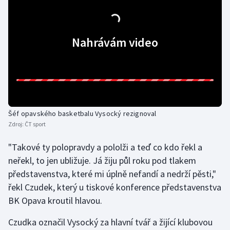
Olympijské hry
Nahrávám video
Parasport
Plavání
Plážový volejbal
Ragby
Šéf opavského basketbalu Vysocký rezignoval
Zdroj:
ČT sport
Rychlobruslení
"Takové ty polopravdy a pololži a teď co kdo řekl a
neřekl, to jen ubližuje. Já žiju půl roku pod tlakem
Rychlostní kanoistika
představenstva, které mi úplně nefandí a nedrží pěsti,"
řekl Czudek, který u tiskové konference představenstva
Short track
BK Opava kroutil hlavou.
Sportovní střelba
Czudka označil Vysocký za hlavní tvář a žijící klubovou