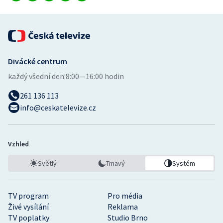
Divácké centrum
každý všední den:
8:00—16:00 hodin
261 136 113
info@ceskatelevize.cz
Vzhled
Světlý
Tmavý
Systém
TV program
Pro média
Živé vysílání
Reklama
TV poplatky
Studio Brno