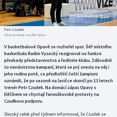
Baseball a softbal
Soutěže
Basketbal
Historické návraty
Biatlon
Aplikace ČT sport
Petr Czudek
Zdroj:
facebook.com/BK Opava
Boby a skeleton
AZ kvíz
V basketbalové Opavě se rozhořel spor. Šéf místního
basketbalu Radim Vysocký rezignoval na funkce
Box
předsedy představenstva a ředitele klubu. Zdůvodnil
Curling
to nenávistnou kampaní, která se prý snesla na něj i
jeho rodinu poté, co předloňští čeští šampioni
Dostihy
oznámili, že po sezoně na lavičce skončí po 13 letech
trenér Petr Czudek. Na domácí zápas Opavy s
Florbal
Děčínem se chystají fanouškovské protesty na
Czudkovu podporu.
Futsal
Slezský celek před týdnem informoval, že Czudek se
Golf