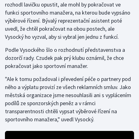
rozhodl lavičku opustit, ale mohl by pokračovat ve
funkci sportovního manažera, na kterou bude vypsáno
Gymnastika
výběrové řízení. Bývalý reprezentační asistent poté
uvedl, že chtěl pokračovat na obou postech, ale
Házená
Vysocký ho vyzval, aby si vybral jen jednu z funkcí.
Jezdectví
Podle Vysockého šlo o rozhodnutí představenstva a
dozorčí rady. Czudek pak prý klubu oznámil, že chce
Judo
pokračovat jako sportovní manažer.
Krasobruslení
"Ale k tomu požadoval i převedení péče o partnery pod
něho a výplatu provizí ze všech reklamních smluv. Jako
Lezení
městská organizace jsme nesouhlasili ani s vyplácením
podílů ze sponzorských peněz a v rámci
Lyže a snowboard
transparentnosti chtěli vypsat výběrové řízení na
Moderní pětiboj
sportovního manažera," uvedl Vysocký.
Motorsport