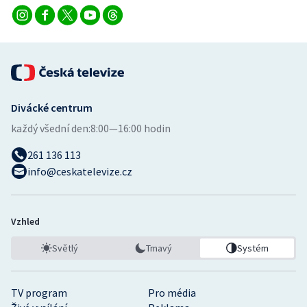
Stolní tenis
Triatlon
Veslování
Divácké centrum
Vodní slalom
každý všední den:
8:00—16:00 hodin
Volejbal
261 136 113
info@ceskatelevize.cz
Ostatní
Vzhled
Světlý
Tmavý
Systém
TV program
Pro média