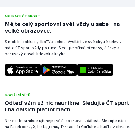
Olympijské hry
APLIKACE ČT SPORT
Parasport
Mějte celý sportovní svět vždy u sebe i na
velké obrazovce.
Plavání
S mobilní aplikací, HbbTV a apkou iVysílání ve své chytré televizi
máte ČT sport vždy po ruce. Sledujte přímé přenosy, články a
Plážový volejbal
bonusový obsah kdekoli a kdykoli.
Ragby
Rychlobruslení
Rychlostní kanoistika
SOCIÁLNÍ SÍTĚ
Odteď vám už nic neunikne. Sledujte ČT sport
i na dalších platformách.
Short track
Nenechte si nikde ujít nejnovější sportovní události. Sledujte nás i
Sportovní střelba
na Facebooku, X, Instagramu, Threads či YouTube a buďte v obraze.