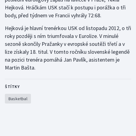
Hejková. Hráčkám USK stačí k postupu i porážka o tři
Gymnastika
body, před týdnem ve Francii vyhrály 72:68.
Hejková je hlavní trenérkou USK od listopadu 2012, o tři
Házená
roky později s ním triumfovala v Eurolize. V minulé
Jezdectví
sezoně skončily Pražanky v evropské soutěži třetí a v
lize získaly 18. titul. V tomto ročníku slovenské legendě
Judo
na pozici trenéra pomáhá Jan Pavlík, asistentem je
Martin Bašta.
Krasobruslení
Lezení
ŠTÍTKY
Basketbal
Lyže a snowboard
Moderní pětiboj
Motorsport