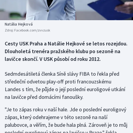
Baseball a softbal
Soutěže
Basketbal
Historické návraty
Natália Hejková
Zdroj:
Facebook.com/zvvzusk
Biatlon
Aplikace ČT sport
Cesty USK Praha a Natálie Hejkové se letos rozejdou.
Boby a skeleton
AZ kvíz
Dlouholetá trenéra pražského klubu po sezoně na
lavičce skončí. V USK působí od roku 2012.
Box
Sedmdesátiletá členka Síně slávy FIBA to řekla před
Curling
středeční odvetou play-off proti francouzskému
Landes s tím, že půjde o její poslední euroligové utkání
Dostihy
na lavičce před domácími fanoušky.
Florbal
"Je to zápas roku v naší hale. Jde o poslední euroligový
zápas, který odehrajeme v této sezoně na naší
Futsal
palubovce, a věřím, že bude hala plná. Zároveň je to můj
poslední euroligový zápas na lavičce v Praze," řekla
Golf