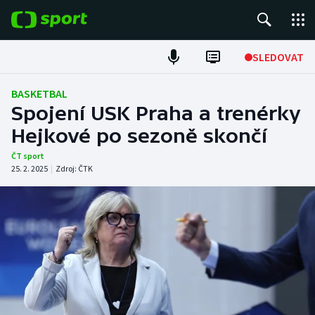
POPULÁRNÍ
SLEDOVAT
Fotbal
BASKETBAL
Spojení USK Praha a trenérky
Hokej
Hejkové po sezoně skončí
Tenis
ČT sport
25. 2. 2025
|
Zdroj:
ČTK
Atletika
Cyklistika
DALŠÍ SPORTY
Americký fotbal
NEPŘEHLÉDNĚTE