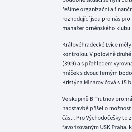
řešíme organizační a finanční
rozhodující jsou pro nás pro 
manažer brněnského klubu R
Královéhradecké Lvice měly
kontrolou. V polovině druhé
(39:9) a s přehledem vyrovna
hráček s dvouciferným bodo
Kristýna Minarovičová s 15 b
Ve skupině B Trutnov prohrál
nadstavbě přišel o možnos
části. Pro Východočešky to z
favorizovaným USK Praha, kt