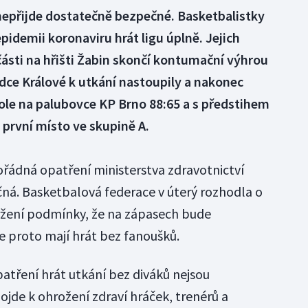
nepřijde dostatečně bezpečné. Basketbalistky
epidemii koronaviru hrát ligu úplně. Jejich
ásti na hřišti Žabin skončí kontumační výhrou
dce Králové k utkání nastoupily a nakonec
ole na palubovce KP Brno 88:65 a s předstihem
y první místo ve skupině A.
ořádná opatření ministerstva zdravotnictví
ná. Basketbalová federace v úterý rozhodla o
ržení podmínky, že na zápasech bude
e proto mají hrát bez fanoušků.
atření hrát utkání bez diváků nejsou
ojde k ohrožení zdraví hráček, trenérů a