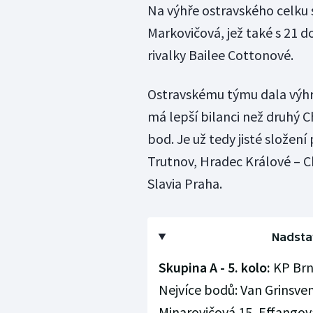
Na výhře ostravského celku 
Markovičová, jež také s 21 
rivalky Bailee Cottonové.
Ostravskému týmu dala výhra
má lepší bilanci než druhý 
bod. Je už tedy jisté složení
Trutnov, Hradec Králové – C
Slavia Praha.
Nadsta
Skupina A - 5. kolo:
KP Brno
Nejvíce bodů: Van Grinsve
Minarovičová 15, Effangov