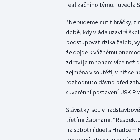
realizačního týmu," uvedla 
"Nebudeme nutit hráčky, z n
době, kdy vláda uzavírá ško
podstupovat rizika žalob, v
že dojde k vážnému onemocn
zdraví je mnohem více než d
zejména v soutěži, v níž se n
rozhodnuto dávno před zahá
suverénní postavení USK Pr
Slávistky jsou v nadstavbov
třetími Žabinami. "Respekt
na sobotní duel s Hradcem Kr
podobné situaci se nyní oci