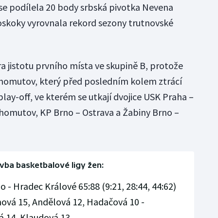
se podílela 20 body srbská pivotka Nevena
doskoky vyrovnala rekord sezony trutnovské
 jistotu prvního místa ve skupině B, protože
Chomutov, který před posledním kolem ztrácí
 play-off, ve kterém se utkají dvojice USK Praha –
homutov, KP Brno – Ostrava a Žabiny Brno –
vba basketbalové ligy žen:
 - Hradec Králové 65:88 (9:21, 28:44, 44:62)
nová 15, Andělová 12, Hadačová 10 -
á 14, Klaudová 13.