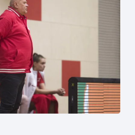
Moderní pětiboj
Triatlon
Motorsport
Veslování
Olympijské hry
Vodní slalom
Parasport
Volejbal
Plavání
Ostatní
Plážový volejbal