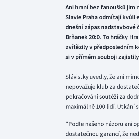
Ani hraní bez fanoušků jim 
Slavie Praha odmítají kvůli 
dnešní zápas nadstavbové č
Brňanek 20:0. To hráčky Hra
zvítězily v předposledním k
si v přímém souboji zajistil
Slávistky uvedly, že ani mim
nepovažuje klub za dostateč
pokračování soutěží za dod
maximálně 100 lidí. Utkání s
"Podle našeho názoru ani op
dostatečnou garancí, že ned