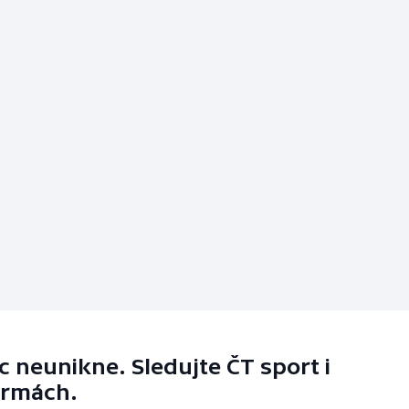
 neunikne. Sledujte ČT sport i
ormách.