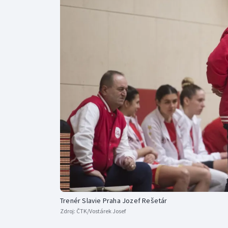
Curling
Dostihy
Florbal
Futsal
Golf
Gymnastika
Trenér Slavie Praha Jozef Rešetár
Zdroj:
ČTK/Vostárek Josef