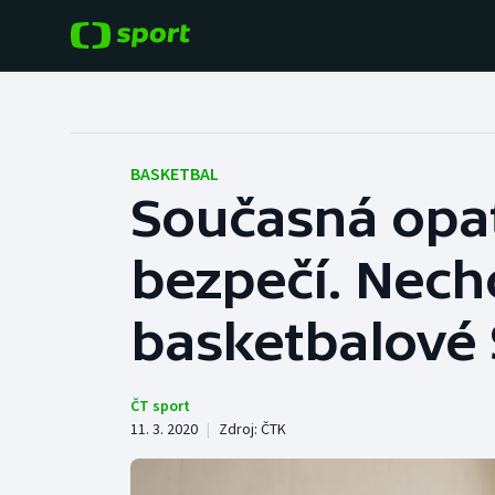
POPULÁRNÍ
DALŠÍ SPORTY
Fotbal
Americký fotbal
BASKETBAL
Současná opat
Hokej
Baseball a softbal
bezpečí. Nech
Tenis
Basketbal
Atletika
basketbalové 
Biatlon
Cyklistika
Boby a skeleton
ČT sport
11. 3. 2020
|
Zdroj:
ČTK
Box