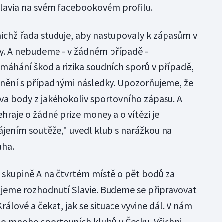
Slavia na svém facebookovém profilu.
ichž řada studuje, aby nastupovaly k zápasům v
ly. A nebudeme - v žádném případě -
ymáhání škod a rizika soudních sporů v případě,
ění s případnými následky. Upozorňujeme, že
va body z jakéhokoliv sportovního zápasu. A
ehraje o žádné prize money a o vítězi je
jením soutěže," uvedl klub s narážkou na
aha.
é skupině A na čtvrtém místě o pět bodů za
ujeme rozhodnutí Slavie. Budeme se připravovat
álové a čekat, jak se situace vyvine dál. V nám
tlo mnoho sportovních klubů v Česku. Všichni