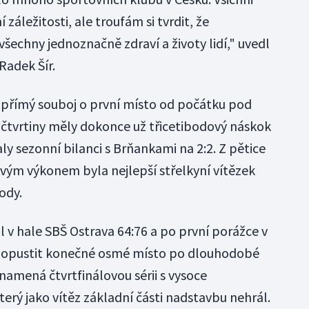
 záležitosti, ale troufám si tvrdit, že
všechny jednoznačně zdraví a životy lidí," uvedl
adek Šír.
 přímý souboj o první místo od počátku pod
 čtvrtiny měly dokonce už třicetibodový náskok
ly sezonní bilanci s Brňankami na 2:2. Z pětice
vým výkonem byla nejlepší střelkyní vítězek
ody.
 v hale SBŠ Ostrava 64:76 a po první porážce v
t opustit konečné osmé místo po dlouhodobé
namená čtvrtfinálovou sérii s vysoce
erý jako vítěz základní části nadstavbu nehrál.