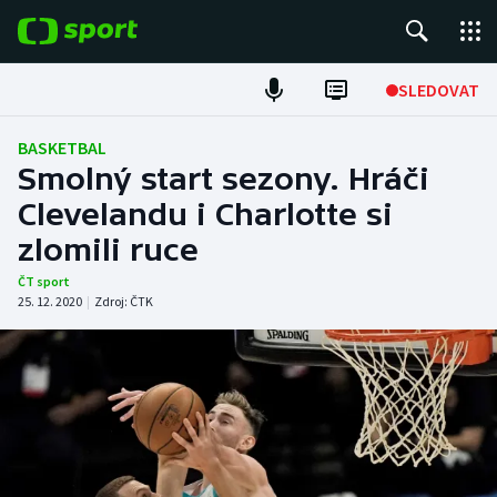
POPULÁRNÍ
SLEDOVAT
Fotbal
BASKETBAL
Smolný start sezony. Hráči
Hokej
Clevelandu i Charlotte si
zlomili ruce
Tenis
ČT sport
Atletika
25. 12. 2020
|
Zdroj:
ČTK
Cyklistika
DALŠÍ SPORTY
Americký fotbal
NEPŘEHLÉDNĚTE