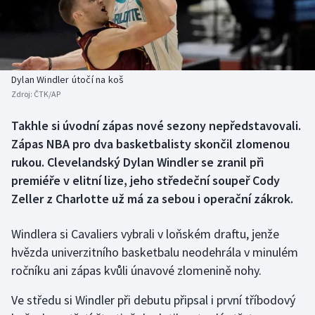
Baseball a softbal
Soutěže
Basketbal
Historické návraty
Biatlon
Aplikace ČT sport
Dylan Windler útočí na koš
Zdroj:
ČTK/AP
Boby a skeleton
AZ kvíz
Takhle si úvodní zápas nové sezony nepředstavovali.
Zápas NBA pro dva basketbalisty skončil zlomenou
Box
rukou. Clevelandský Dylan Windler se zranil při
Curling
premiéře v elitní lize, jeho středeční soupeř Cody
Zeller z Charlotte už má za sebou i operační zákrok.
Dostihy
Windlera si Cavaliers vybrali v loňském draftu, jenže
Florbal
hvězda univerzitního basketbalu neodehrála v minulém
ročníku ani zápas kvůli únavové zlomenině nohy.
Futsal
Ve středu si Windler při debutu připsal i první tříbodový
Golf