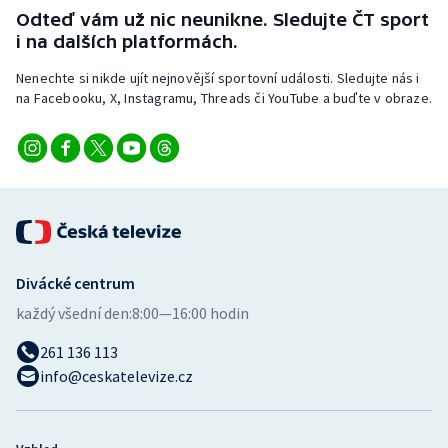
Stolní tenis
Odteď vám už nic neunikne. Sledujte ČT sport
i na dalších platformách.
Triatlon
Nenechte si nikde ujít nejnovější sportovní události. Sledujte nás i
na Facebooku, X, Instagramu, Threads či YouTube a buďte v obraze.
Veslování
Vodní slalom
Volejbal
Ostatní
Divácké centrum
každý všední den:
8:00—16:00 hodin
261 136 113
info@ceskatelevize.cz