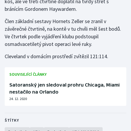
koš, ale ve třetí čtvrtině doplatil na tvrdý střet s
bránícím Gordonem Haywardem.
Gymnastika
Člen základní sestavy Hornets Zeller se zranil v
Házená
závěrečné čtvrtině, na kontě v tu chvíli měl šest bodů.
Ve čtvrtek podle vyjádření klubu podstoupil
Jezdectví
osmadvacetiletý pivot operaci levé ruky.
Judo
Cleveland v domácím prostředí zvítězil 121:114.
Krasobruslení
SOUVISEJÍCÍ ČLÁNKY
Lezení
Satoranský jen sledoval prohru Chicaga, Miami
nestačilo na Orlando
Lyže a snowboard
24. 12. 2020
Moderní pětiboj
ŠTÍTKY
Motorsport