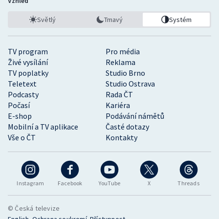
Vzhled
Světlý
Tmavý
Systém
TV program
Pro média
Živé vysílání
Reklama
TV poplatky
Studio Brno
Teletext
Studio Ostrava
Podcasty
Rada ČT
Počasí
Kariéra
E-shop
Podávání námětů
Mobilní a TV aplikace
Časté dotazy
Vše o ČT
Kontakty
Instagram
Facebook
YouTube
X
Threads
© Česká televize