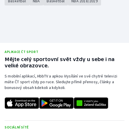
Basketbal
NBA
Basketbal
NBA 2018/2019
Olympijské hry
Parasport
Plavání
Plážový volejbal
APLIKACE ČT SPORT
Mějte celý sportovní svět vždy u sebe i na
Ragby
velké obrazovce.
S mobilní aplikací, HbbTV a apkou iVysílání ve své chytré televizi
Rychlobruslení
máte ČT sport vždy po ruce. Sledujte přímé přenosy, články a
bonusový obsah kdekoli a kdykoli.
Rychlostní kanoistika
Short track
Sportovní střelba
SOCIÁLNÍ SÍTĚ