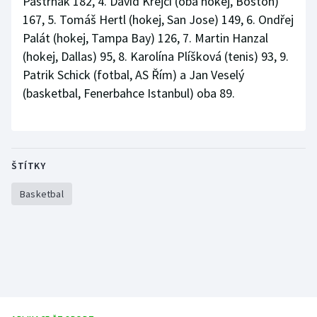
Pastrňák 182, 4. David Krejčí (oba hokej, Boston)
Stolní tenis
167, 5. Tomáš Hertl (hokej, San Jose) 149, 6. Ondřej
Palát (hokej, Tampa Bay) 126, 7. Martin Hanzal
Triatlon
(hokej, Dallas) 95, 8. Karolína Plíšková (tenis) 93, 9.
Patrik Schick (fotbal, AS Řím) a Jan Veselý
Veslování
(basketbal, Fenerbahce Istanbul) oba 89.
Vodní slalom
Volejbal
ŠTÍTKY
Ostatní
Basketbal