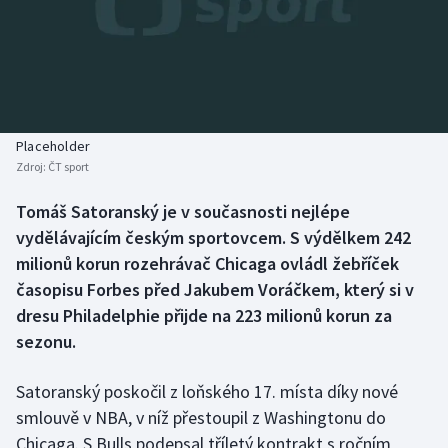
Baseball a softbal
Soutěže
Basketbal
Historické návraty
Biatlon
Aplikace ČT sport
Placeholder
Boby a skeleton
AZ kvíz
Zdroj:
ČT sport
Box
Tomáš Satoranský je v současnosti nejlépe
vydělávajícím českým sportovcem. S výdělkem 242
Curling
milionů korun rozehrávač Chicaga ovládl žebříček
časopisu Forbes před Jakubem Voráčkem, který si v
Dostihy
dresu Philadelphie přijde na 223 milionů korun za
sezonu.
Florbal
Satoranský poskočil z loňského 17. místa díky nové
Futsal
smlouvě v NBA, v níž přestoupil z Washingtonu do
Chicaga. S Bulls podepsal tříletý kontrakt s ročním
Golf