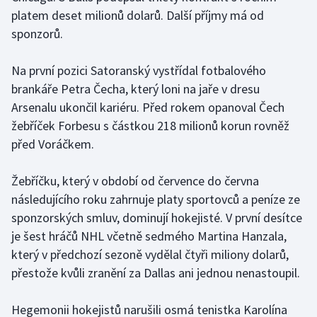
platem deset milionů dolarů. Další příjmy má od
sponzorů.
Gymnastika
Házená
Na první pozici Satoranský vystřídal fotbalového
brankáře Petra Čecha, který loni na jaře v dresu
Jezdectví
Arsenalu ukončil kariéru. Před rokem opanoval Čech
žebříček Forbesu s částkou 218 milionů korun rovněž
Judo
před Voráčkem.
Krasobruslení
Žebříčku, který v období od července do června
následujícího roku zahrnuje platy sportovců a peníze ze
Lezení
sponzorských smluv, dominují hokejisté. V první desítce
je šest hráčů NHL včetně sedmého Martina Hanzala,
Lyže a snowboard
který v předchozí sezoně vydělal čtyři miliony dolarů,
Moderní pětiboj
přestože kvůli zranění za Dallas ani jednou nenastoupil.
Motorsport
Hegemonii hokejistů narušili osmá tenistka Karolína