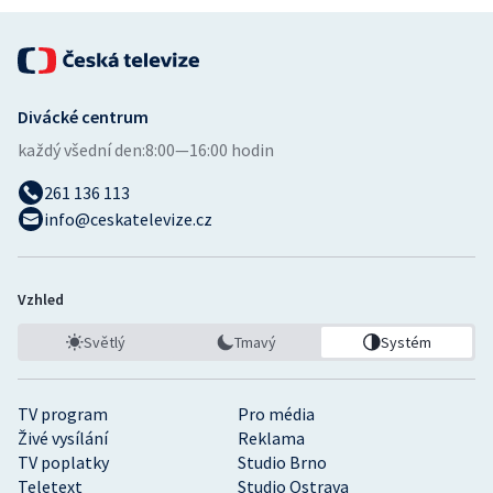
Divácké centrum
každý všední den:
8:00—16:00 hodin
261 136 113
info@ceskatelevize.cz
Vzhled
Světlý
Tmavý
Systém
TV program
Pro média
Živé vysílání
Reklama
TV poplatky
Studio Brno
Teletext
Studio Ostrava