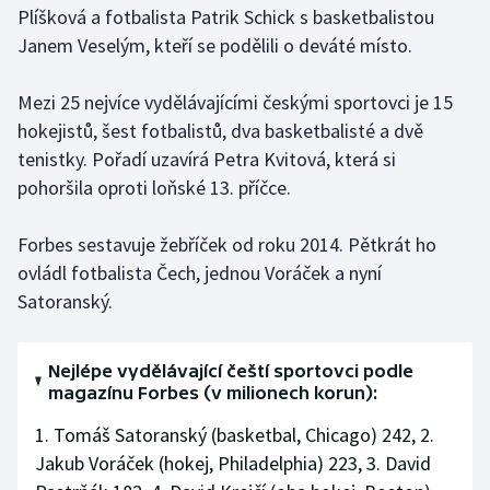
Plíšková a fotbalista Patrik Schick s basketbalistou
Olympijské hry
Janem Veselým, kteří se podělili o deváté místo.
Parasport
Mezi 25 nejvíce vydělávajícími českými sportovci je 15
hokejistů, šest fotbalistů, dva basketbalisté a dvě
Plavání
tenistky. Pořadí uzavírá Petra Kvitová, která si
pohoršila oproti loňské 13. příčce.
Plážový volejbal
Forbes sestavuje žebříček od roku 2014. Pětkrát ho
Ragby
ovládl fotbalista Čech, jednou Voráček a nyní
Rychlobruslení
Satoranský.
Rychlostní kanoistika
Nejlépe vydělávající čeští sportovci podle
magazínu Forbes (v milionech korun):
Short track
1. Tomáš Satoranský (basketbal, Chicago) 242, 2.
Sportovní střelba
Jakub Voráček (hokej, Philadelphia) 223, 3. David