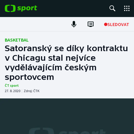
POPULÁRNÍ
SLEDOVAT
Fotbal
BASKETBAL
Satoranský se díky kontraktu
Hokej
v Chicagu stal nejvíce
vydělávajícím českým
Tenis
sportovcem
Atletika
ČT sport
27. 8. 2020
|
Zdroj:
ČTK
Cyklistika
DALŠÍ SPORTY
Americký fotbal
NEPŘEHLÉDNĚTE