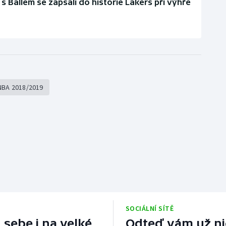
 s Ballem se zapsali do historie Lakers při výhře
NBA 2018/2019
SOCIÁLNÍ SÍTĚ
 sebe i na velké
Odteď vám už nic