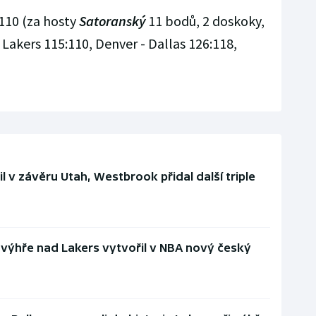
110 (za hosty
Satoranský
11 bodů, 2 doskoky,
 Lakers 115:110, Denver - Dallas 126:118,
l v závěru Utah, Westbrook přidal další triple
i výhře nad Lakers vytvořil v NBA nový český