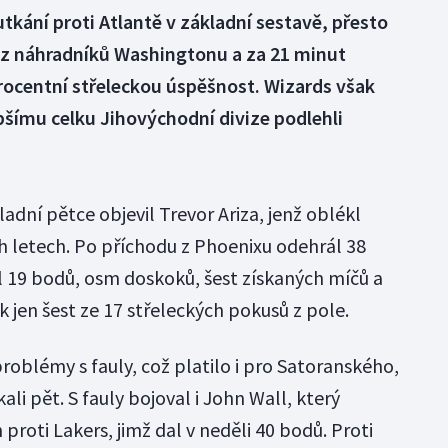
kání proti Atlantě v základní sestavě, přesto
 z náhradníků Washingtonu a za 21 minut
ocentní střeleckou úspěšnost. Wizards však
bšímu celku Jihovýchodní divize podlehli
adní pětce objevil Trevor Ariza, jenž oblékl
 letech. Po příchodu z Phoenixu odehrál 38
 19 bodů, osm doskoků, šest získaných míčů a
k jen šest ze 17 střeleckých pokusů z pole.
roblémy s fauly, což platilo i pro Satoranského,
li pět. S fauly bojoval i John Wall, který
proti Lakers, jimž dal v neděli 40 bodů. Proti