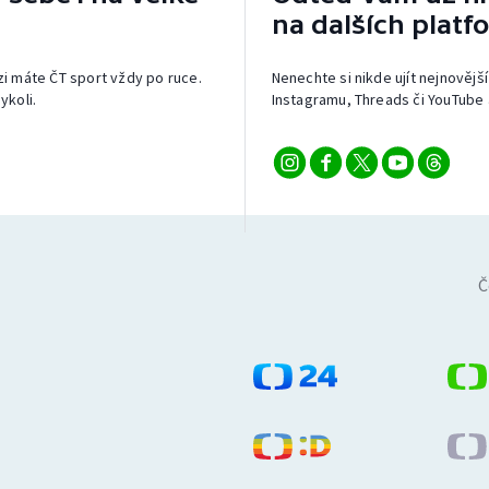
na dalších platf
izi máte ČT sport vždy po ruce.
Nenechte si nikde ujít nejnovější
ykoli.
Instagramu, Threads či YouTube 
Č