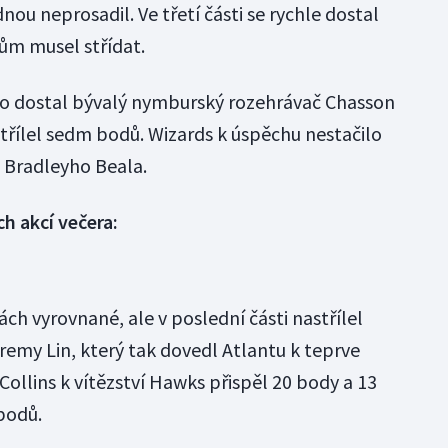
dnou neprosadil. Ve třetí části se rychle dostal
lům musel střídat.
o dostal bývalý nymburský rozehrávač Chasson
střílel sedm bodů. Wizards k úspěchu nestačilo
 Bradleyho Beala.
ch akcí večera:
ách vyrovnané, ale v poslední části nastřílel
remy Lin, který tak dovedl Atlantu k teprve
ollins k vítězství Hawks přispěl 20 body a 13
bodů.