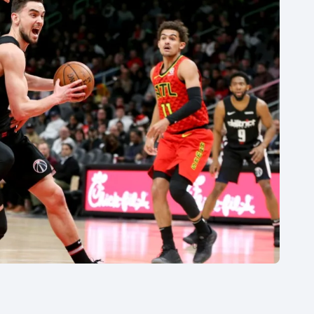
Moderní pětiboj
Triatlon
Motorsport
Veslování
Olympijské hry
Vodní slalom
Parasport
Volejbal
Plavání
Ostatní
Plážový volejbal