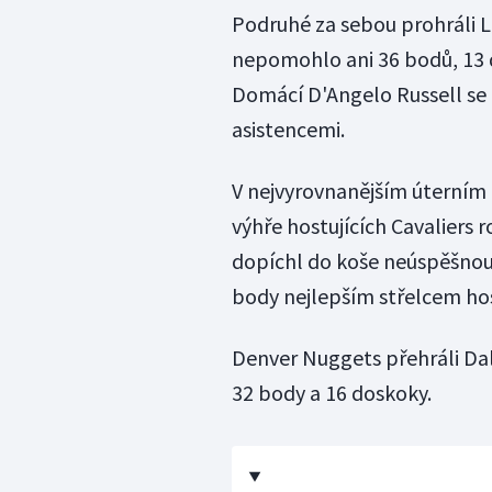
Podruhé za sebou prohráli L
nepomohlo ani 36 bodů, 13 
Domácí D'Angelo Russell se 
asistencemi.
V nejvyrovnanějším úterním u
výhře hostujících Cavaliers 
dopíchl do koše neúspěšnou
body nejlepším střelcem hos
Denver Nuggets přehráli Dall
32 body a 16 doskoky.