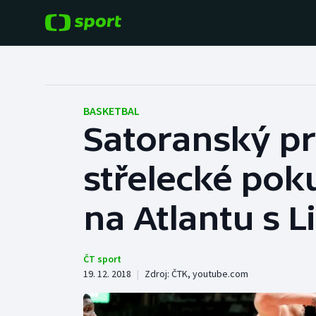
POPULÁRNÍ
DALŠÍ SPORTY
Fotbal
Americký fotbal
BASKETBAL
Satoranský p
Hokej
Baseball a softbal
střelecké poku
Tenis
Basketbal
Atletika
na Atlantu s 
Biatlon
Cyklistika
Boby a skeleton
ČT sport
19. 12. 2018
|
Zdroj:
ČTK
,
youtube.com
Box