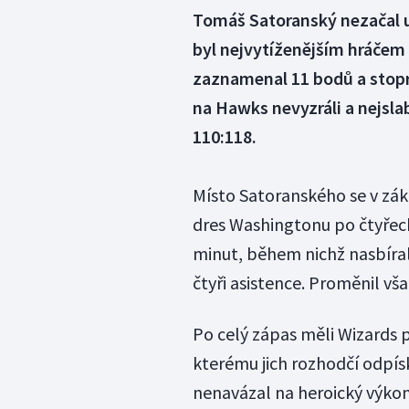
Tomáš Satoranský nezačal ut
byl nejvytíženějším hráčem
zaznamenal 11 bodů a stopr
na Hawks nevyzráli a nejsla
110:118.
Místo Satoranského se v zákl
dres Washingtonu po čtyřech
minut, během nichž nasbíral
čtyři asistence. Proměnil vša
Po celý zápas měli Wizards p
kterému jich rozhodčí odpíska
nenavázal na heroický výkon 