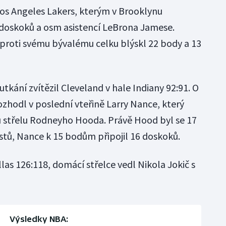
os Angeles Lakers, kterým v Brooklynu
doskoků a osm asistencí LeBrona Jamese.
proti svému bývalému celku blýskl 22 body a 13
tkání zvítězil Cleveland v hale Indiany 92:91. O
rozhodl v poslední vteřině Larry Nance, který
 střelu Rodneyho Hooda. Právě Hood byl se 17
tů, Nance k 15 bodům připojil 16 doskoků.
as 126:118, domácí střelce vedl Nikola Jokič s
Výsledky NBA: