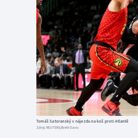
Curling
Dostihy
Florbal
Futsal
Golf
Gymnastika
Tomáš Satoranský v nájezdu na koš proti Atlantě
Zdroj:
REUTERS/Brett Davis