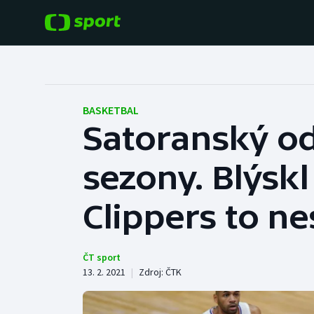
POPULÁRNÍ
DALŠÍ SPORTY
Fotbal
Americký fotbal
BASKETBAL
Satoranský od
Hokej
Baseball a softbal
sezony. Blýskl
Tenis
Basketbal
Atletika
Clippers to ne
Biatlon
Cyklistika
Boby a skeleton
ČT sport
13. 2. 2021
|
Zdroj:
ČTK
Box