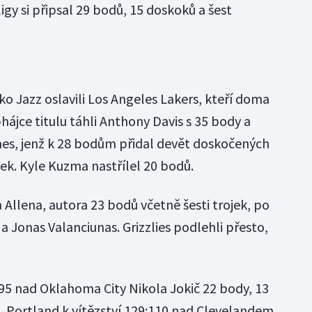
 ligy si připsal 29 bodů, 15 doskoků a šest
ako Jazz oslavili Los Angeles Lakers, kteří doma
ájce titulu táhli Anthony Davis s 35 body a
mes, jenž k 28 bodům přidal devět doskočených
ek. Kyle Kuzma nastřílel 20 bodů.
Allena, autora 23 bodů včetně šesti trojek, po
a Jonas Valanciunas. Grizzlies podlehli přesto,
5 nad Oklahoma City Nikola Jokič 22 body, 13
i. Portland k vítězství 129:110 nad Clevelandem