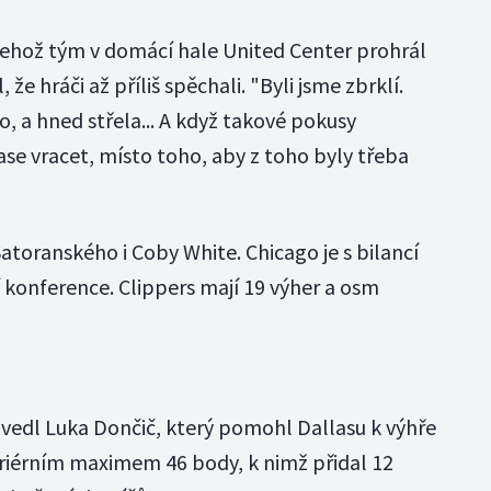
 jehož tým v domácí hale United Center prohrál
, že hráči až příliš spěchali. "Byli jsme zbrklí.
o, a hned střela... A když takové pokusy
se vracet, místo toho, aby z toho byly třeba
oranského i Coby White. Chicago je s bilancí
 konference. Clippers mají 19 výher a osm
dvedl Luka Dončič, který pomohl Dallasu k výhře
riérním maximem 46 body, k nimž přidal 12