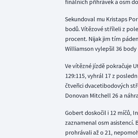
finálních přihrávek a osm d
Sekundoval mu Kristaps Porzi
bodů. Vítězové stříleli z pol
procent. Nijak jim tím pádem
Williamson vylepšil 36 body
Ve vítězné jízdě pokračuje 
129:115, vyhrál 17 z posledn
čtveřici dvacetibodových stř
Donovan Mitchell 26 a náhra
Gobert doskočil i 12 míčů, I
zaznamenal osm asistencí. Bu
prohrávali až o 21, nepomoh