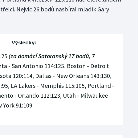
střelci. Nejvíc 26 bodů nasbíral mladík Gary
Výsledky:
:125
(za domácí Satoranský 17 bodů, 7
nta - San Antonio 114:125, Boston - Detroit
sota 120:114, Dallas - New Orleans 143:130,
:95, LA Lakers - Memphis 115:105, Portland -
ento - Orlando 112:123, Utah - Milwaukee
 York 91:109.