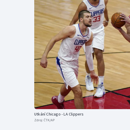
Curling
Dostihy
Florbal
Futsal
Golf
Gymnastika
Utkání Chicago - LA Clippers
Zdroj:
ČTK/AP