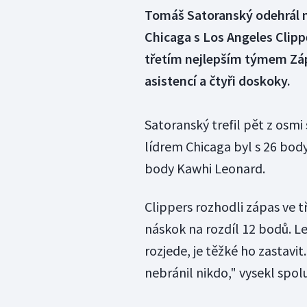
Tomáš Satoranský odehrál n
Chicaga s Los Angeles Clipp
třetím nejlepším týmem Záp
asistencí a čtyři doskoky.
Satoranský trefil pět z osmi
lídrem Chicaga byl s 26 body
body Kawhi Leonard.
Clippers rozhodli zápas ve t
náskok na rozdíl 12 bodů. L
rozjede, je těžké ho zastavi
nebránil nikdo," vysekl spol