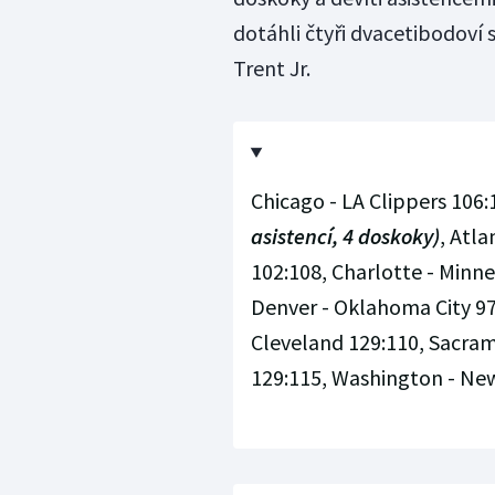
dotáhli čtyři dvacetibodoví 
Trent Jr.
Chicago - LA Clippers 106
asistencí, 4 doskoky)
, Atla
102:108, Charlotte - Minne
Denver - Oklahoma City 97
Cleveland 129:110, Sacram
129:115, Washington - New