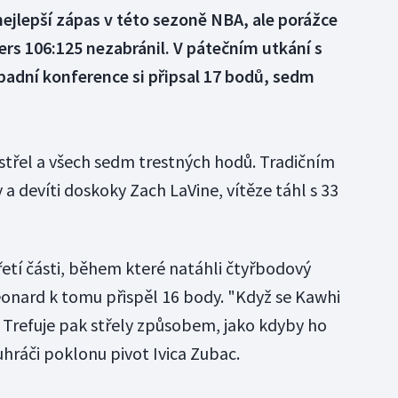
ejlepší zápas v této sezoně NBA, ale porážce
ers 106:125 nezabránil. V pátečním utkání s
adní konference si připsal 17 bodů, sedm
 střel a všech sedm trestných hodů. Tradičním
 a devíti doskoky Zach LaVine, vítěze táhl s 33
řetí části, během které natáhli čtyřbodový
eonard k tomu přispěl 16 body. "Když se Kawhi
t. Trefuje pak střely způsobem, jako kdyby ho
uhráči poklonu pivot Ivica Zubac.