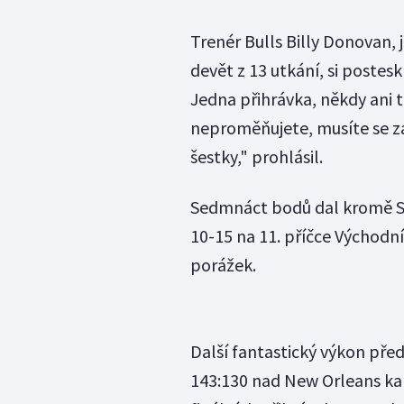
Trenér Bulls Billy Donovan,
devět z 13 utkání, si posteskl
Jedna přihrávka, někdy ani t
neproměňujete, musíte se za
šestky," prohlásil.
Sedmnáct bodů dal kromě Sat
10-15 na 11. příčce Východní
porážek.
Další fantastický výkon pře
143:130 nad New Orleans ka