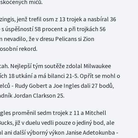
oskočených míčů.
ngis, jenž trefil osm z 13 trojek a nasbíral 36
e s úspěšností 58 procent a při trojkách 56
 nevadilo, že v dresu Pelicans si Zion
 osobní rekord.
Utah. Nejlepší tým soutěže zdolal Milwaukee
ích 18 utkání a má bilanci 21-5. Opřít se mohl o
elců - Rudy Gobert a Joe Ingles dali 27 bodů,
dník Jordan Clarkson 25.
ngles proměnil sedm trojek z 11 a Mitchell
cks, již v duelu vedli pouze o jediný bod, ale
l ani další výborný výkon Janise Adetokunba -