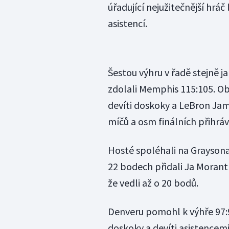
úřadující nejužitečnější hráč
asistencí.
Šestou výhru v řadě stejně j
zdolali Memphis 115:105. Obh
devíti doskoky a LeBron Ja
míčů a osm finálních přihráv
Hosté spoléhali na Graysona 
22 bodech přidali Ja Morant 
že vedli až o 20 bodů.
Denveru pomohl k výhře 97:9
doskoky a devíti asistencem