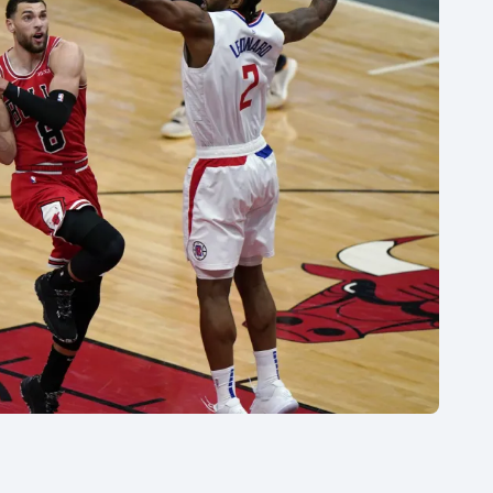
Moderní pětiboj
Triatlon
Motorsport
Veslování
Olympijské hry
Vodní slalom
Parasport
Volejbal
Plavání
Ostatní
Plážový volejbal