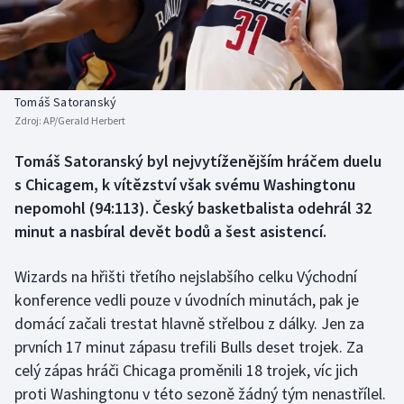
Baseball a softbal
Soutěže
Basketbal
Historické návraty
Biatlon
Aplikace ČT sport
Tomáš Satoranský
Zdroj:
AP/Gerald Herbert
Boby a skeleton
AZ kvíz
Tomáš Satoranský byl nejvytíženějším hráčem duelu
s Chicagem, k vítězství však svému Washingtonu
Box
nepomohl (94:113). Český basketbalista odehrál 32
Curling
minut a nasbíral devět bodů a šest asistencí.
Dostihy
Wizards na hřišti třetího nejslabšího celku Východní
konference vedli pouze v úvodních minutách, pak je
Florbal
domácí začali trestat hlavně střelbou z dálky. Jen za
prvních 17 minut zápasu trefili Bulls deset trojek. Za
Futsal
celý zápas hráči Chicaga proměnili 18 trojek, víc jich
proti Washingtonu v této sezoně žádný tým nenastřílel.
Golf