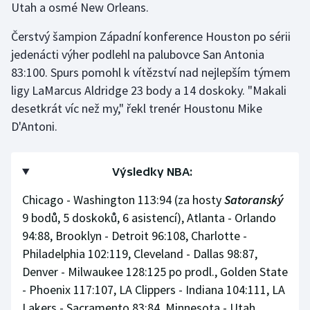
Utah a osmé New Orleans.
Stolní tenis
Čerstvý šampion Západní konference Houston po sérii
Triatlon
jedenácti výher podlehl na palubovce San Antonia
83:100. Spurs pomohl k vítězství nad nejlepším týmem
Veslování
ligy LaMarcus Aldridge 23 body a 14 doskoky. "Makali
desetkrát víc než my," řekl trenér Houstonu Mike
Vodní slalom
D'Antoni.
Volejbal
Výsledky NBA:
Ostatní
Chicago - Washington 113:94 (za hosty
Satoranský
9 bodů, 5 doskoků, 6 asistencí), Atlanta - Orlando
94:88, Brooklyn - Detroit 96:108, Charlotte -
Philadelphia 102:119, Cleveland - Dallas 98:87,
Denver - Milwaukee 128:125 po prodl., Golden State
- Phoenix 117:107, LA Clippers - Indiana 104:111, LA
Lakers - Sacramento 83:84, Minnesota - Utah