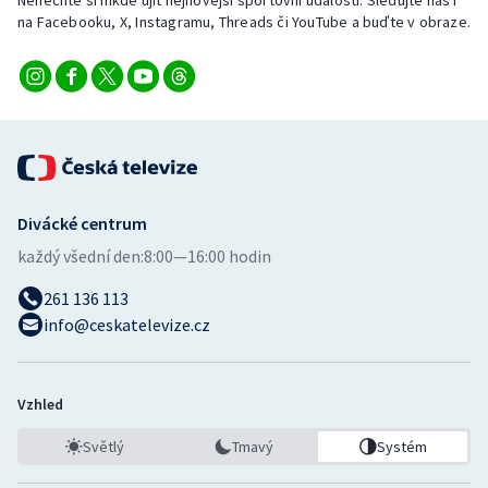
Nenechte si nikde ujít nejnovější sportovní události. Sledujte nás i
na Facebooku, X, Instagramu, Threads či YouTube a buďte v obraze.
Divácké centrum
každý všední den:
8:00—16:00 hodin
261 136 113
info@ceskatelevize.cz
Vzhled
Světlý
Tmavý
Systém