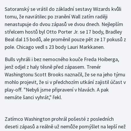
Satoranský se vrátil do základní sestavy Wizards kvůli
Gymnastika
tomu, že navrátilec po zranění Wall zatím raději
nenastupuje do dvou zápasů ve dvou dnech. Nejlepším
Házená
střelcem hostů byl Otto Porter Jr. se 17 body, Bradley
Beal dal 15 bodů, ale proměnil pouze pět ze 17 pokusů z
Jezdectví
pole. Chicago vedl s 23 body Lauri Markkanen.
Judo
Bulls vyhráli i bez nemocného kouče Freda Hoiberga,
jenž odjel z haly těsně před zápasem. Trenér
Krasobruslení
Washingtonu Scott Brooks naznačil, že se na jeho týmu
mohlo projevit, že si v předchozím utkání zajistil účast v
Lezení
play-off. "Nebyli jsme připravení v hlavách. A pak
nemáte šanci vyhrát," řekl.
Lyže a snowboard
Moderní pětiboj
Zatímco Washington prohrál pošesté z posledních
Motorsport
deseti zápasů a reálně už nemůže pomýšlet na lepší než