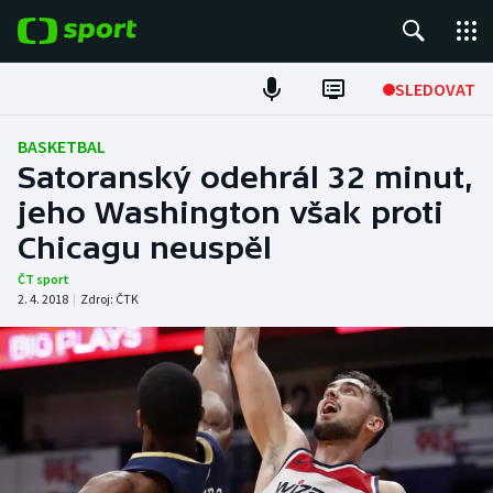
POPULÁRNÍ
SLEDOVAT
Fotbal
BASKETBAL
Satoranský odehrál 32 minut,
Hokej
jeho Washington však proti
Chicagu neuspěl
Tenis
ČT sport
Atletika
2. 4. 2018
|
Zdroj:
ČTK
Cyklistika
DALŠÍ SPORTY
Americký fotbal
NEPŘEHLÉDNĚTE