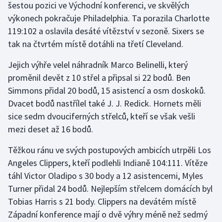
šestou pozici ve Východní konferenci, ve skvělých
Olympijské hry
výkonech pokračuje Philadelphia. Ta porazila Charlotte
119:102 a oslavila desáté vítězství v sezoně. Sixers se
Parasport
tak na čtvrtém místě dotáhli na třetí Cleveland.
Plavání
Jejich výhře velel náhradník Marco Belinelli, který
proměnil devět z 10 střel a připsal si 22 bodů. Ben
Plážový volejbal
Simmons přidal 20 bodů, 15 asistencí a osm doskoků.
Dvacet bodů nastřílel také J. J. Redick. Hornets měli
Ragby
sice sedm dvouciferných střelců, kteří se však vešli
mezi deset až 16 bodů.
Rychlobruslení
Těžkou ránu ve svých postupových ambicích utrpěli Los
Rychlostní kanoistika
Angeles Clippers, kteří podlehli Indianě 104:111. Vítěze
táhl Victor Oladipo s 30 body a 12 asistencemi, Myles
Short track
Turner přidal 24 bodů. Nejlepším střelcem domácích byl
Tobias Harris s 21 body. Clippers na devátém místě
Sportovní střelba
Západní konference mají o dvě výhry méně než sedmý