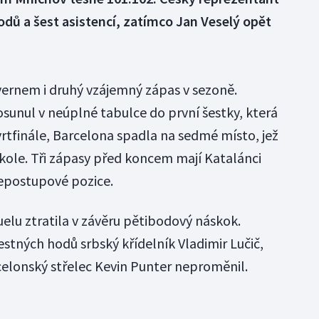
dů a šest asistencí, zatímco Jan Veselý opět
ernem i druhý vzájemný zápas v sezoně.
unul v neúplné tabulce do první šestky, která
tvrtfinále, Barcelona spadla na sedmé místo, jež
ole. Tři zápasy před koncem mají Katalánci
nepostupové pozice.
lu ztratila v závěru pětibodový náskok.
stných hodů srbský křídelník Vladimir Lučič,
celonský střelec Kevin Punter neproměnil.