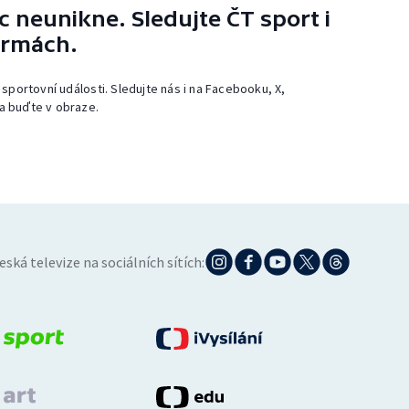
 neunikne. Sledujte ČT sport i
ormách.
 sportovní události. Sledujte nás i na Facebooku, X,
a buďte v obraze.
eská televize na sociálních sítích: