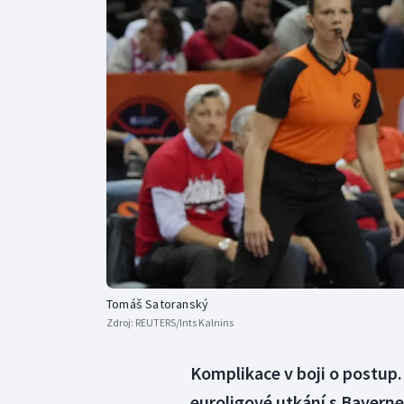
Curling
Dostihy
Florbal
Futsal
Golf
Gymnastika
Tomáš Satoranský
Zdroj:
REUTERS/Ints Kalnins
Komplikace v boji o postup.
euroligové utkání s Bayern