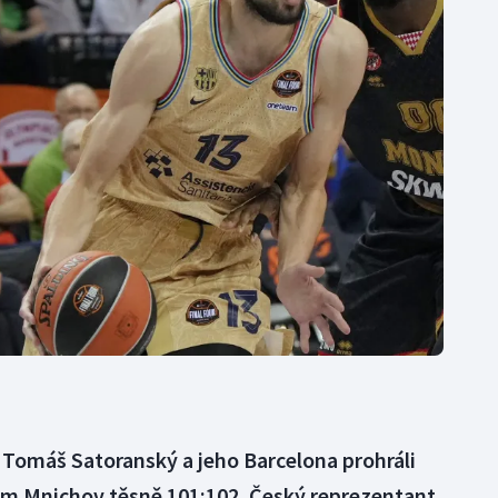
Moderní pětiboj
Triatlon
Motorsport
Veslování
Olympijské hry
Vodní slalom
Parasport
Volejbal
Plavání
Ostatní
Plážový volejbal
 Tomáš Satoranský a jeho Barcelona prohráli
em Mnichov těsně 101:102. Český reprezentant