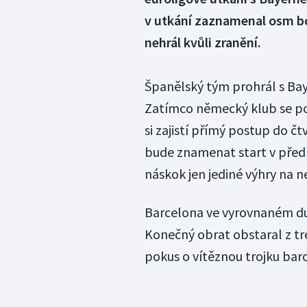
v utkání zaznamenal osm bo
nehrál kvůli zranění.
Španělský tým prohrál s Bay
Zatímco německý klub se pos
si zajistí přímý postup do č
bude znamenat start v předk
náskok jen jediné výhry na 
Barcelona ve vyrovnaném due
Konečný obrat obstaral z tre
pokus o vítěznou trojku bar