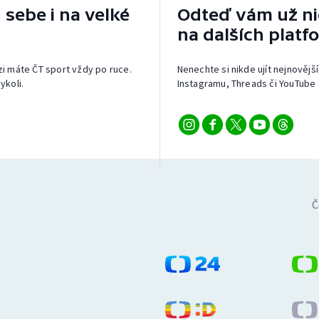
 sebe i na velké
Odteď vám už nic
na dalších platf
izi máte ČT sport vždy po ruce.
Nenechte si nikde ujít nejnovější
ykoli.
Instagramu, Threads či YouTube 
Č