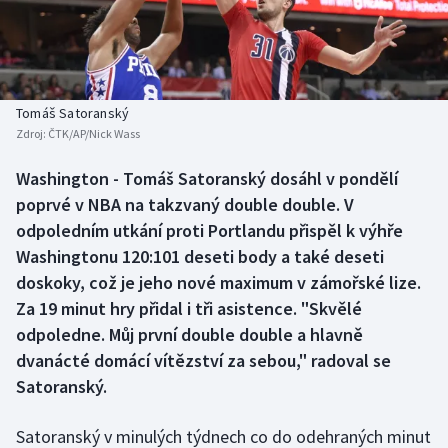
Baseball a softbal
Soutěže
Basketbal
Historické návraty
Biatlon
Aplikace ČT sport
Tomáš Satoranský
Zdroj:
ČTK/AP/Nick Wass
Boby a skeleton
AZ kvíz
Washington - Tomáš Satoranský dosáhl v pondělí
poprvé v NBA na takzvaný double double. V
Box
odpoledním utkání proti Portlandu přispěl k výhře
Curling
Washingtonu 120:101 deseti body a také deseti
doskoky, což je jeho nové maximum v zámořské lize.
Dostihy
Za 19 minut hry přidal i tři asistence. "Skvělé
odpoledne. Můj první double double a hlavně
Florbal
dvanácté domácí vítězství za sebou," radoval se
Satoranský.
Futsal
Satoranský v minulých týdnech co do odehraných minut
Golf