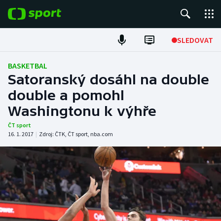
POPULÁRNÍ
SLEDOVAT
Fotbal
BASKETBAL
Satoranský dosáhl na double
Hokej
double a pomohl
Washingtonu k výhře
Tenis
ČT sport
Atletika
16. 1. 2017
|
Zdroj:
ČTK
,
ČT sport
,
nba.com
Cyklistika
DALŠÍ SPORTY
Americký fotbal
NEPŘEHLÉDNĚTE