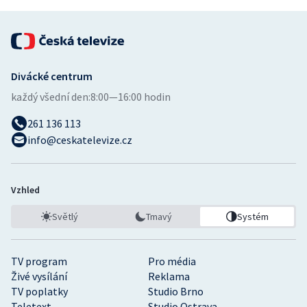
Divácké centrum
každý všední den:
8:00—16:00 hodin
261 136 113
info@ceskatelevize.cz
Vzhled
Světlý
Tmavý
Systém
TV program
Pro média
Živé vysílání
Reklama
TV poplatky
Studio Brno
Teletext
Studio Ostrava