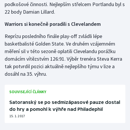
podkošové činnosti. Nejlepším střelcem Portlandu byl s
Olympijské hry
22 body Damian Lillard.
Parasport
Warriors si konečně poradili s Clevelandem
Reprízu posledního finále play-off zvládli lépe
Plavání
basketbalisté Golden State. Ve druhém vzájemném
Plážový volejbal
měření sil v této sezoně oplatili Clevelandu porážku
domácím vítězstvím 126:91. Výběr trenéra Steva Kerra
Ragby
tak potvrdil pozici aktuálně nejlepšího týmu v lize a
dosáhl na 35. výhru.
Rychlobruslení
SOUVISEJÍCÍ ČLÁNKY
Rychlostní kanoistika
Satoranský se po sedmizápasové pauze dostal
Short track
do hry a pomohl k výhře nad Philadephií
15. 1. 2017
Sportovní střelba