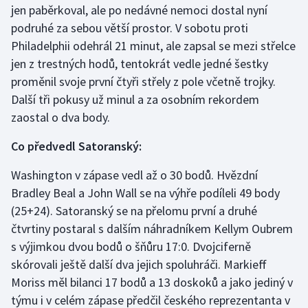
jen paběrkoval, ale po nedávné nemoci dostal nyní
podruhé za sebou větší prostor. V sobotu proti
Gymnastika
Philadelphii odehrál 21 minut, ale zapsal se mezi střelce
jen z trestných hodů, tentokrát vedle jedné šestky
Házená
proměnil svoje první čtyři střely z pole včetně trojky.
Jezdectví
Další tři pokusy už minul a za osobním rekordem
zaostal o dva body.
Judo
Co předvedl Satoranský:
Krasobruslení
Washington v zápase vedl až o 30 bodů. Hvězdní
Bradley Beal a John Wall se na výhře podíleli 49 body
Lezení
(25+24). Satoranský se na přelomu první a druhé
čtvrtiny postaral s dalším náhradníkem Kellym Oubrem
Lyže a snowboard
s výjimkou dvou bodů o šňůru 17:0. Dvojciferně
Moderní pětiboj
skórovali ještě další dva jejich spoluhráči. Markieff
Moriss měl bilanci 17 bodů a 13 doskoků a jako jediný v
Motorsport
týmu i v celém zápase předčil českého reprezentanta v