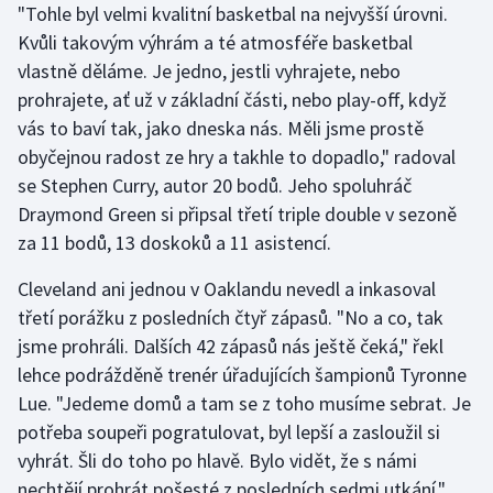
"Tohle byl velmi kvalitní basketbal na nejvyšší úrovni.
Stolní tenis
Kvůli takovým výhrám a té atmosféře basketbal
Triatlon
vlastně děláme. Je jedno, jestli vyhrajete, nebo
prohrajete, ať už v základní části, nebo play-off, když
Veslování
vás to baví tak, jako dneska nás. Měli jsme prostě
obyčejnou radost ze hry a takhle to dopadlo," radoval
Vodní slalom
se Stephen Curry, autor 20 bodů. Jeho spoluhráč
Draymond Green si připsal třetí triple double v sezoně
Volejbal
za 11 bodů, 13 doskoků a 11 asistencí.
Ostatní
Cleveland ani jednou v Oaklandu nevedl a inkasoval
třetí porážku z posledních čtyř zápasů. "No a co, tak
jsme prohráli. Dalších 42 zápasů nás ještě čeká," řekl
lehce podrážděně trenér úřadujících šampionů Tyronne
Lue. "Jedeme domů a tam se z toho musíme sebrat. Je
potřeba soupeři pogratulovat, byl lepší a zasloužil si
vyhrát. Šli do toho po hlavě. Bylo vidět, že s námi
nechtějí prohrát pošesté z posledních sedmi utkání,"