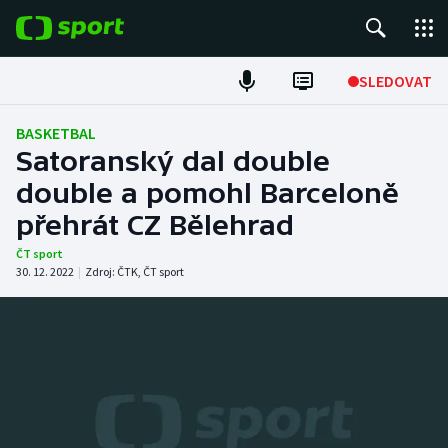
POPULÁRNÍ
SLEDOVAT
Fotbal
BASKETBAL
Satoranský dal double
Hokej
double a pomohl Barceloně
přehrát CZ Bělehrad
Tenis
ČT sport
Atletika
30. 12. 2022
|
Zdroj:
ČTK
,
ČT sport
Cyklistika
DALŠÍ SPORTY
Americký fotbal
NEPŘEHLÉDNĚTE