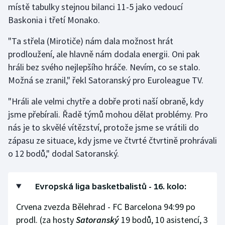
místě tabulky stejnou bilanci 11-5 jako vedoucí
Olympijské hry
Baskonia i třetí Monako.
Parasport
"Ta střela (Mirotiče) nám dala možnost hrát
prodloužení, ale hlavně nám dodala energii. Oni pak
Plavání
hráli bez svého nejlepšího hráče. Nevím, co se stalo.
Možná se zranil," řekl Satoranský pro Euroleague TV.
Plážový volejbal
"Hráli ale velmi chytře a dobře proti naší obraně, kdy
Ragby
jsme přebírali. Řadě týmů mohou dělat problémy. Pro
nás je to skvělé vítězství, protože jsme se vrátili do
Rychlobruslení
zápasu ze situace, kdy jsme ve čtvrté čtvrtině prohrávali
o 12 bodů," dodal Satoranský.
Rychlostní kanoistika
Short track
Evropská liga basketbalistů - 16. kolo:
Crvena zvezda Bělehrad - FC Barcelona 94:99 po
Sportovní střelba
prodl. (za hosty
Satoranský
19 bodů, 10 asistencí, 3