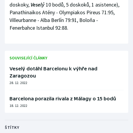
doskoky,
Stolní tenis
Veselý
10 bodů, 5 doskoků, 1 asistence),
Panathinaikos Atény - Olympiakos Pireus 71:95,
Triatlon
Villeurbanne - Alba Berlín 79:91, Boloňa -
Fenerbahce Istanbul 92:88.
Veslování
Vodní slalom
SOUVISEJÍCÍ ČLÁNKY
Volejbal
Veselý dotáhl Barcelonu k výhře nad
Ostatní
Zaragozou
28. 12. 2022
Barcelona porazila rivala z Málagy o 15 bodů
18. 12. 2022
ŠTÍTKY