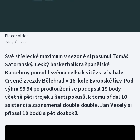
Baseball a softbal
Soutěže
Basketbal
Historické návraty
Biatlon
Aplikace ČT sport
Placeholder
Zdroj:
ČT sport
Boby a skeleton
AZ kvíz
Své střelecké maximum v sezoně si posunul Tomáš
Satoranský. Český basketbalista španělské
Box
Barcelony pomohl svému celku k vítězství v hale
Curling
Crvené zvezdy Bělehrad v 16. kole Evropské ligy. Pod
výhru 99:94 po prodloužení se podepsal 19 body
Dostihy
včetně pěti trojek z šesti pokusů, k tomu přidal 10
asistencí a zaznamenal double double. Jan Veselý si
Florbal
připsal 10 bodů a pět doskoků.
Futsal
Golf