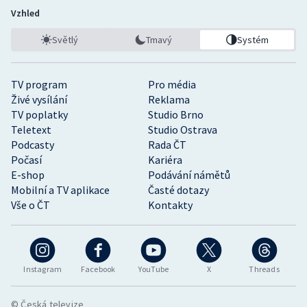
Vzhled
Světlý
Tmavý
Systém
TV program
Pro média
Živé vysílání
Reklama
TV poplatky
Studio Brno
Teletext
Studio Ostrava
Podcasty
Rada ČT
Počasí
Kariéra
E-shop
Podávání námětů
Mobilní a TV aplikace
Časté dotazy
Vše o ČT
Kontakty
Instagram
Facebook
YouTube
X
Threads
© Česká televize