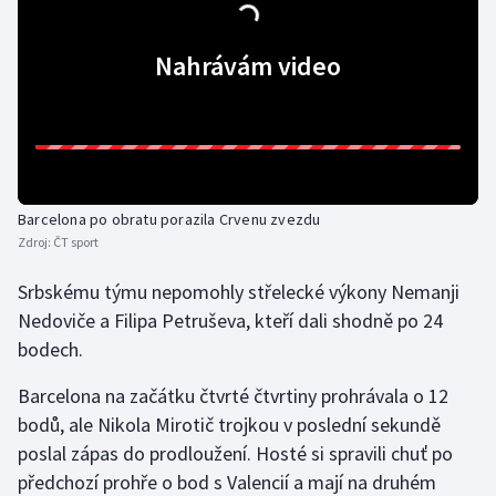
Gymnastika
Nahrávám video
Házená
Jezdectví
Judo
Barcelona po obratu porazila Crvenu zvezdu
Zdroj:
ČT sport
Krasobruslení
Srbskému týmu nepomohly střelecké výkony Nemanji
Lezení
Nedoviče a Filipa Petruševa, kteří dali shodně po 24
bodech.
Lyže a snowboard
Barcelona na začátku čtvrté čtvrtiny prohrávala o 12
bodů, ale Nikola Mirotič trojkou v poslední sekundě
Moderní pětiboj
poslal zápas do prodloužení. Hosté si spravili chuť po
Motorsport
předchozí prohře o bod s Valencií a mají na druhém