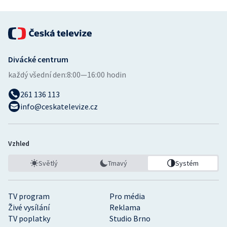
Divácké centrum
každý všední den:
8:00—16:00 hodin
261 136 113
info@ceskatelevize.cz
Vzhled
Světlý
Tmavý
Systém
TV program
Pro média
Živé vysílání
Reklama
TV poplatky
Studio Brno