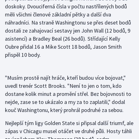
doskoky. Dvouciferná čísla v počtu nastřílených bodů
Olympijské hry
měli všichni členové základní pětky a další dva
náhradníci. Na straně Washingtonu se přes deset bodů
Parasport
dostali ze zahajovací sestavy jen John Wall (12 bodů, 9
asistencí) a Bradley Beal (26 bodů). Střídající Kelly
Plavání
Oubre přidal 16 a Mike Scott 18 bodů, Jason Smith
Plážový volejbal
přispěl 10 body.
Ragby
"Musím prostě najít hráče, kteří budou více bojovat,"
Rychlobruslení
uvedl trenér Scott Brooks. "Není to jen o tom, kdo
dostane kolik minut a promění střel. Bez bojovnosti to
Rychlostní kanoistika
nejde, zase se to ukázalo a my za to zaplatili," dodal
kouč Washingtonu, který prohrál podruhé za sebou.
Short track
Nejlepší tým ligy Golden State si připsal další triumf, ale
Sportovní střelba
zápas v Chicagu musel otáčet ve druhé půli. Hosty táhli