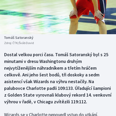
Baseball a softbal
Soutěže
Basketbal
Historické návraty
Biatlon
Aplikace ČT sport
Tomáš Satoranský
Boby a skeleton
AZ kvíz
Zdroj:
ČTK/Šváb David
Box
Dostal velkou porci času. Tomáš Satoranský byl s 25
minutami v dresu Washingtonu druhým
Curling
nejvytíženějším náhradníkem a třetím hráčem
celkově. Ani jeho šest bodů, tři doskoky a sedm
Dostihy
asistencí však Wizards na výhru nestačily. Na
palubovce Charlotte padli 109:133. Úřadující šampioni
Florbal
z Golden State vyrovnali klubový rekord 14. venkovní
výhrou v řadě, v Chicagu zvítězili 119:112.
Futsal
Wizards se v Charlotte nepovedl vstup do utkání.
Golf