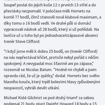
Soupeř poslal do jejich koše 12 z prvních 13 střel a do
přestávky nezpomalil. V poločase měli Hornets na
Gymnastika
kontě 77 bodů, čímž stanovili nové klubové maximum, a
Házená
díky tomu o 16 bodů vedli. Ve druhé půli si domácí
vypracovali náskok až 28 bodů, který si už pohlídali. Na
Jezdectví
lavičce už u toho byl po jednadvacetizápasové absenci
trenér Steve Clifford.
Judo
"I když jsme měli k dobru 25 bodů, on (trenér Clifford)
Krasobruslení
na nás nepřestával křičet, protože nebyl pořád s něčím
spokojený. A nevypadal moc šťastně ani po zápase,"
Lezení
rozesmál se Nicolas Batum. "Hodně mi chyběl a jsem
opravdu rád, že už je zpátky," dodal. Hornets bez svého
Lyže a snowboard
hlavního kouče, který trpěl bolestmi hlavy způsobenými
nespavostí, vyhráli devět utkání.
Moderní pětiboj
Michael Kidd-Gilchrist se pod druhý triumf za sebou
Motorsport
podepsal 21 body, pivot Dwight Howard 18 body a 15