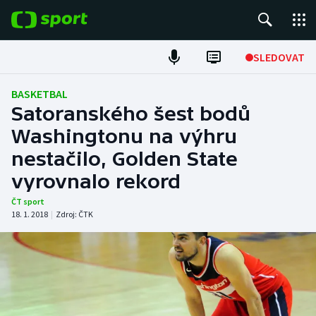
POPULÁRNÍ
SLEDOVAT
Fotbal
BASKETBAL
Satoranského šest bodů
Hokej
Washingtonu na výhru
nestačilo, Golden State
Tenis
vyrovnalo rekord
Atletika
ČT sport
18. 1. 2018
|
Zdroj:
ČTK
Cyklistika
DALŠÍ SPORTY
Americký fotbal
NEPŘEHLÉDNĚTE