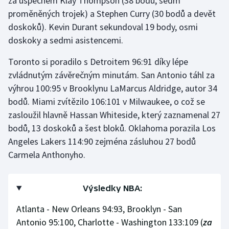
za úspěchem Klay Thompson (38 bodů, sedm
Stolní tenis
proměněných trojek) a Stephen Curry (30 bodů a devět
doskoků). Kevin Durant sekundoval 19 body, osmi
Triatlon
doskoky a sedmi asistencemi.
Veslování
Toronto si poradilo s Detroitem 96:91 díky lépe
zvládnutým závěrečným minutám. San Antonio táhl za
Vodní slalom
výhrou 100:95 v Brooklynu LaMarcus Aldridge, autor 34
bodů. Miami zvítězilo 106:101 v Milwaukee, o což se
Volejbal
zasloužil hlavně Hassan Whiteside, který zaznamenal 27
bodů, 13 doskoků a šest bloků. Oklahoma porazila Los
Ostatní
Angeles Lakers 114:90 zejména zásluhou 27 bodů
Carmela Anthonyho.
Výsledky NBA:
Atlanta - New Orleans 94:93, Brooklyn - San
Antonio 95:100, Charlotte - Washington 133:109 (
za