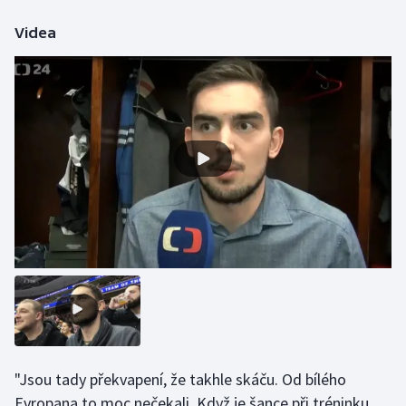
Olympijské hry
Videa
Parasport
Plavání
Plážový volejbal
Ragby
Rychlobruslení
Rychlostní kanoistika
Short track
Sportovní střelba
"Jsou tady překvapení, že takhle skáču. Od bílého
Evropana to moc nečekali. Když je šance při tréninku