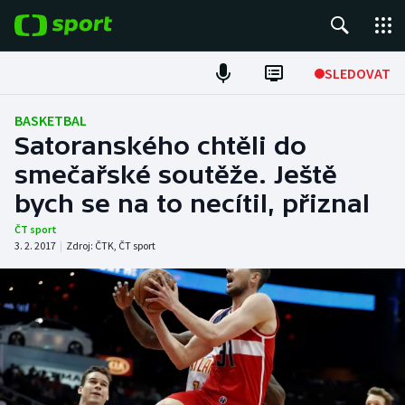
POPULÁRNÍ
SLEDOVAT
Fotbal
BASKETBAL
Satoranského chtěli do
Hokej
smečařské soutěže. Ještě
bych se na to necítil, přiznal
Tenis
ČT sport
Atletika
3. 2. 2017
|
Zdroj:
ČTK
,
ČT sport
Cyklistika
DALŠÍ SPORTY
Americký fotbal
NEPŘEHLÉDNĚTE