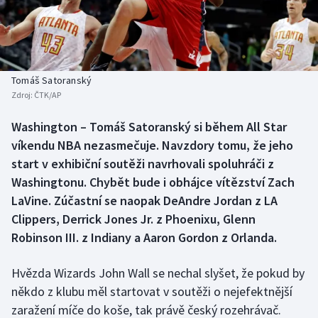
Baseball a softbal
Soutěže
Basketbal
Historické návraty
Biatlon
Aplikace ČT sport
Tomáš Satoranský
Zdroj:
ČTK/AP
Boby a skeleton
AZ kvíz
Washington – Tomáš Satoranský si během All Star
víkendu NBA nezasmečuje. Navzdory tomu, že jeho
Box
start v exhibiční soutěži navrhovali spoluhráči z
Curling
Washingtonu. Chybět bude i obhájce vítězství Zach
LaVine. Zúčastní se naopak DeAndre Jordan z LA
Dostihy
Clippers, Derrick Jones Jr. z Phoenixu, Glenn
Robinson III. z Indiany a Aaron Gordon z Orlanda.
Florbal
Hvězda Wizards John Wall se nechal slyšet, že pokud by
Futsal
někdo z klubu měl startovat v soutěži o nejefektnější
zaražení míče do koše, tak právě český rozehrávač.
Golf