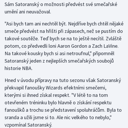
Sám Satoranský o možnosti předvést své smečařské
umění ani neuvažoval.
Gymnastika
"Asi bych tam ani nechtěl být. Nejdříve bych chtěl nějaké
Házená
smeče předvést na hřišti při zápasech, než se pustím do
takové soutěže. Teď bych se na to ještě necítil. Zvláště
Jezdectví
potom, co předvedli loni Aaron Gordon a Zach LaVine.
Na takové kousky bych si asi netroufnul," připomněl
Judo
Satoranský jeden z nejlepších smečařských soubojů
historie NBA.
Krasobruslení
Hned v úvodu přípravy na tuto sezonu však Satoranský
Lezení
překvapil fanoušky Wizards efektními smečemi,
kterými si ihned získal respekt. "V létě to na tom
Lyže a snowboard
otevřeném tréninku bylo hlavně o získání respektu
Moderní pětiboj
fanoušků a trochu se představení spoluhráčům. Byla to
sranda a užili jsme si to. Ale nic velkého to nebylo,"
Motorsport
vzpomínal Satoranský.