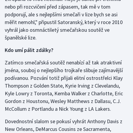
Stolní tenis
nebo při rozcvičení před zápasem, tak mě v tom
podporují, ale s nejlepšími smečaři v lize bych se asi
Triatlon
měřit nemohl," připustil Satoranský, který v roce 2010
vyhrál jako osmnáctiletý smečařskou soutěž ve
Veslování
španělské lize.
Vodní slalom
Kdo umí pálit zdálky?
Volejbal
Zatímco smečařská soutěž nenabízí až tak atraktivní
jména, souboj o nejlepšího trojkaře slibuje zajímavější
Ostatní
podívanou. Pozvání totiž přijali elitní ostrostřelci Klay
Thompson z Golden State, Kyrie Irving z Clevelandu,
Kyle Lowry z Toronta, Kemba Walker z Charlotte, Eric
Gordon z Houstonu, Wesley Matthews z Dallasu, C.J.
McCollum z Portlandu a Nick Young z LA Lakers.
Dovednostní slalom se pokusí vyhrát Anthony Davis z
New Orleans, DeMarcus Cousins ze Sacramenta,