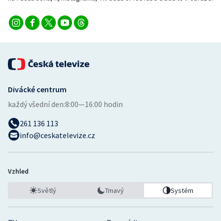
Divácké centrum
každý všední den:
8:00—16:00 hodin
261 136 113
info@ceskatelevize.cz
Vzhled
Světlý
Tmavý
Systém