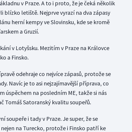
kladnu v Praze. A to i proto, že je čeká několik
li blízko letiště. Nejprve vyrazí na dva zápasy
plánu herní kempy ve Slovinsku, kde se kromě
arskem a Gruzií.
ání v Lotyšsku. Mezitím v Praze na Královce
cko a Finsko.
ípravě odehraje co nejvíce zápasů, protože se
. Navíc je to asi nejzajímavější příprava, co
 tím úspěchem na posledním ME, takže si nás
ač Tomáš Satoranský kvalitu soupeřů.
í soupeře i tady v Praze. Je super, že se
e nejen na Turecko, protože i Finsko patří ke