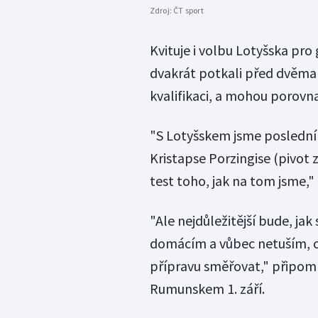
Zdroj:
ČT sport
Kvituje i volbu Lotyšska pro
dvakrát potkali před dvěma 
kvalifikaci, a mohou porovn
"S Lotyšskem jsme poslední d
Kristapse Porzingise (pivot 
test toho, jak na tom jsme,"
"Ale nejdůležitější bude, ja
domácím a vůbec netuším, 
přípravu směřovat," připom
Rumunskem 1. září.