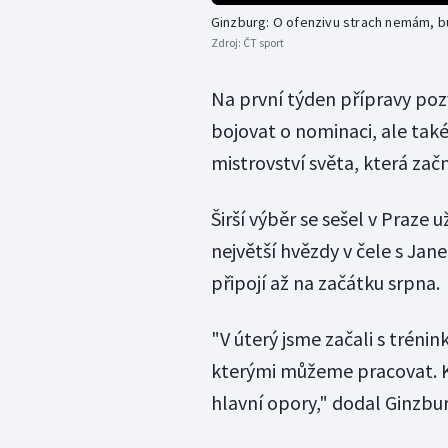
Ginzburg: O ofenzivu strach nemám, 
Zdroj:
ČT sport
Na první týden přípravy poz
bojovat o nominaci, ale také
mistrovství světa, která začn
Širší výběr se sešel v Praze 
největší hvězdy v čele s Ja
připojí až na začátku srpna.
"V úterý jsme začali s trénin
kterými můžeme pracovat. Ko
hlavní opory," dodal Ginzbur