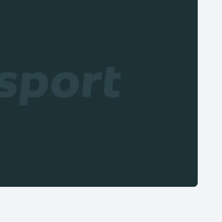
Moderní pětiboj
Triatlon
Motorsport
Veslování
Olympijské hry
Vodní slalom
Parasport
Volejbal
Plavání
Ostatní
Plážový volejbal