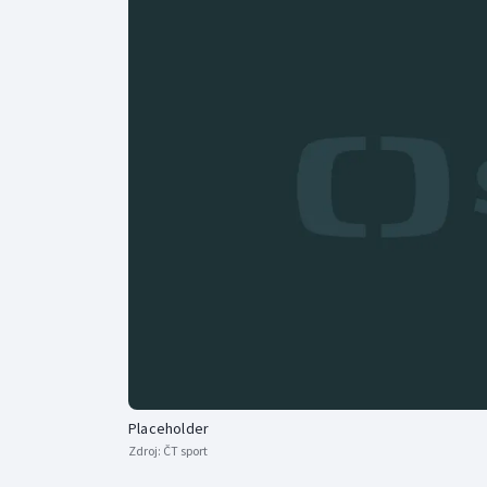
Curling
Dostihy
Florbal
Futsal
Golf
Gymnastika
Placeholder
Zdroj:
ČT sport