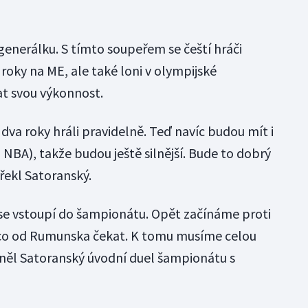
 generálku. S tímto soupeřem se čeští hráči
roky na ME, ale také loni v olympijské
at svou výkonnost.
va roky hráli pravidelně. Teď navíc budou mít i
z NBA), takže budou ještě silnější. Bude to dobrý
 řekl Satoranský.
k se vstoupí do šampionátu. Opět začínáme proti
co od Rumunska čekat. K tomu musíme celou
něl Satoranský úvodní duel šampionátu s