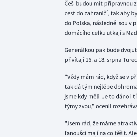
Češi budou mít přípravnou zá
cest do zahraničí, tak aby by
do Polska, následně jsou v 
domácího celku utkají s Maď
Generálkou pak bude dvojutk
přivítají 16. a 18. srpna Ture
"Vždy mám rád, když se v př
tak dá tým nejlépe dohromady
jsme kdy měli. Je to dáno i
týmy zvou," ocenil rozehráv
"Jsem rád, že máme atraktivn
fanoušci mají na co těšit. Al