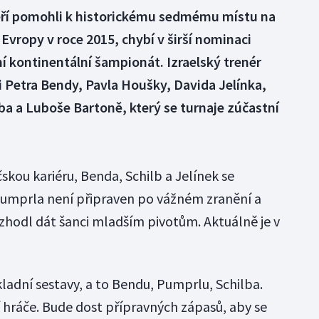
teří pomohli k historickému sedmému místu na
vropy v roce 2015, chybí v širší nominaci
 kontinentální šampionát. Izraelský trenér
 Petra Bendy, Pavla Houšky, Davida Jelínka,
ba a Luboše Bartoně, který se turnaje zúčastní
kou kariéru, Benda, Schilb a Jelínek se
Pumprla není připraven po vážném zranění a
ozhodl dát šanci mladším pivotům. Aktuálně je v
ákladní sestavy, a to Bendu, Pumprlu, Schilba.
ší hráče. Bude dost přípravných zápasů, aby se