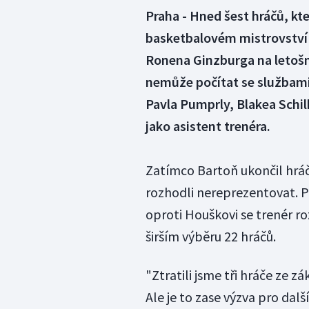
Praha - Hned šest hráčů, k
basketbalovém mistrovství E
Ronena Ginzburga na letošní
nemůže počítat se službami
Pavla Pumprly, Blakea Schil
jako asistent trenéra.
Zatímco Bartoň ukončil hráčs
rozhodli nereprezentovat. 
oproti Houškovi se trenér r
širším výběru 22 hráčů.
"Ztratili jsme tři hráče ze z
Ale je to zase výzva pro dal