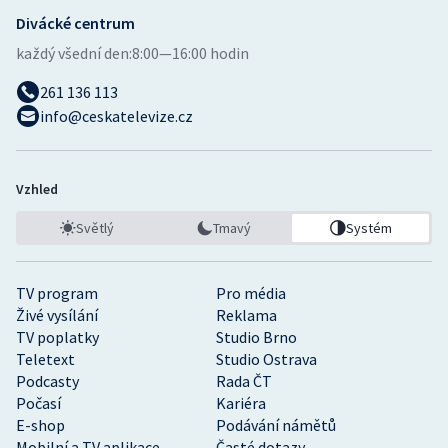
Divácké centrum
každý všední den:
8:00—16:00 hodin
261 136 113
info@ceskatelevize.cz
Vzhled
Světlý
Tmavý
Systém
TV program
Pro média
Živé vysílání
Reklama
TV poplatky
Studio Brno
Teletext
Studio Ostrava
Podcasty
Rada ČT
Počasí
Kariéra
E-shop
Podávání námětů
Mobilní a TV aplikace
Časté dotazy