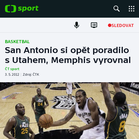
POPULÁRNÍ
SLEDOVAT
Fotbal
BASKETBAL
San Antonio si opět poradilo
Hokej
s Utahem, Memphis vyrovnal
Tenis
ČT sport
3. 5. 2012
|
Zdroj:
ČTK
Atletika
Cyklistika
DALŠÍ SPORTY
Americký fotbal
NEPŘEHLÉDNĚTE