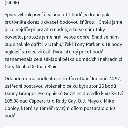
(54:96).
Gymnastika
Spurs vyhráli první čtvrtinu o 11 bodů, v druhé pak
protivníka dorazili dvacetibodovou šňůrou. "Chtěli jsme
Házená
je co nejdřív připravit o naději, a to se nám taky
povedlo, protože jsme hráli velice dobře. Snad se nám
Jezdectví
bude takhle dařit i v Utahu," řekl Tony Parker, s 18 body
nejlepší střelec vítězů. Dvouciferný počet bodů
Judo
zaznamenala celá základní pětka domácích i náhradníci
Gary Neal a DeJuan Blair.
Krasobruslení
Orlando doma podlehlo ve třetím utkání Indianě 74:97,
Lezení
ústřední postavou vítězného celku byl autor 26 bodů
Danny Granger. Memphiské Grizzlies dovedlo k vítězství
Lyže a snowboard
105:98 nad Clippers trio Rudy Gay, O.J. Mayo a Mike
Conley, které se téměř rovným dílem postaralo o 60
Moderní pětiboj
bodů.
Motorsport