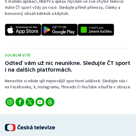
S mobilní aplikací, HbbTV a apkou iVysílání ve své chytré televizi
Stolní tenis
máte ČT sport vždy po ruce. Sledujte přímé přenosy, články a
bonusový obsah kdekoli a kdykoli.
Triatlon
Veslování
Vodní slalom
SOCIÁLNÍ SÍTĚ
Volejbal
Odteď vám už nic neunikne. Sledujte ČT sport
i na dalších platformách.
Ostatní
Nenechte si nikde ujít nejnovější sportovní události. Sledujte nás i
na Facebooku, X, Instagramu, Threads či YouTube a buďte v obraze.