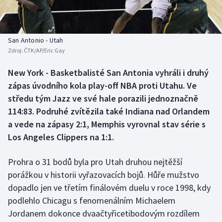
Baseball a softbal
Soutěže
Basketbal
Historické návraty
San Antonio - Utah
Zdroj:
ČTK/AP/Eric Gay
Biatlon
Aplikace ČT sport
New York - Basketbalisté San Antonia vyhráli i druhý
Boby a skeleton
AZ kvíz
zápas úvodního kola play-off NBA proti Utahu. Ve
středu tým Jazz ve své hale porazili jednoznačně
Box
114:83. Podruhé zvítězila také Indiana nad Orlandem
a vede na zápasy 2:1, Memphis vyrovnal stav série s
Curling
Los Angeles Clippers na 1:1.
Dostihy
Prohra o 31 bodů byla pro Utah druhou nejtěžší
Florbal
porážkou v historii vyřazovacích bojů. Hůře mužstvo
dopadlo jen ve třetím finálovém duelu v roce 1998, kdy
Futsal
podlehlo Chicagu s fenomenálním Michaelem
Jordanem dokonce dvaačtyřicetibodovým rozdílem
Golf