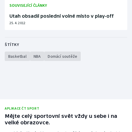
SOUVISEJÍCÍ ČLÁNKY
Olympijské hry
Utah obsadil poslední volné místo v play-off
Parasport
25. 4. 2012
Plavání
ŠTÍTKY
Plážový volejbal
Basketbal
NBA
Domácí soutěže
Ragby
Rychlobruslení
Rychlostní kanoistika
Short track
APLIKACE ČT SPORT
Mějte celý sportovní svět vždy u sebe i na
Sportovní střelba
velké obrazovce.