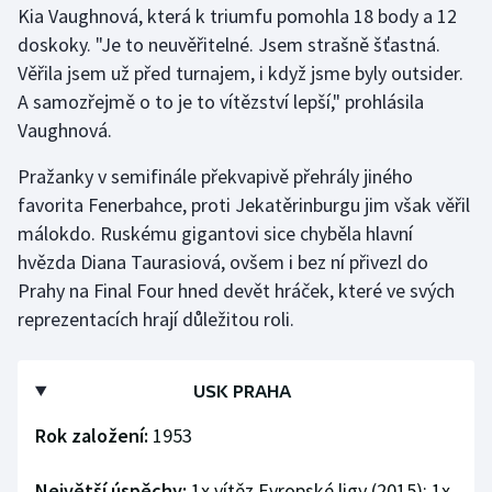
Kia Vaughnová, která k triumfu pomohla 18 body a 12
doskoky. "Je to neuvěřitelné. Jsem strašně šťastná.
Gymnastika
Věřila jsem už před turnajem, i když jsme byly outsider.
A samozřejmě o to je to vítězství lepší," prohlásila
Házená
Vaughnová.
Jezdectví
Pražanky v semifinále překvapivě přehrály jiného
favorita Fenerbahce, proti Jekatěrinburgu jim však věřil
Judo
málokdo. Ruskému gigantovi sice chyběla hlavní
hvězda Diana Taurasiová, ovšem i bez ní přivezl do
Krasobruslení
Prahy na Final Four hned devět hráček, které ve svých
Lezení
reprezentacích hrají důležitou roli.
Lyže a snowboard
USK PRAHA
Moderní pětiboj
Rok založení:
1953
Motorsport
Největší úspěchy:
1x vítěz Evropské ligy (2015); 1x