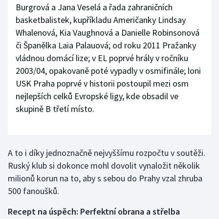
Burgrová a Jana Veselá a řada zahraničních
Stolní tenis
basketbalistek, kupříkladu Američanky Lindsay
Triatlon
Whalenová, Kia Vaughnová a Danielle Robinsonová
či Španělka Laia Palauová; od roku 2011 Pražanky
Veslování
vládnou domácí lize; v EL poprvé hrály v ročníku
2003/04, opakovaně poté vypadly v osmifinále; loni
Vodní slalom
USK Praha poprvé v historii postoupil mezi osm
nejlepších celků Evropské ligy, kde obsadil ve
Volejbal
skupině B třetí místo.
Ostatní
A to i díky jednoznačně nejvyššímu rozpočtu v soutěži.
Ruský klub si dokonce mohl dovolit vynaložit několik
milionů korun na to, aby s sebou do Prahy vzal zhruba
500 fanoušků.
Recept na úspěch: Perfektní obrana a střelba