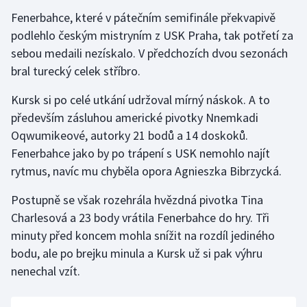
Fenerbahce, které v pátečním semifinále překvapivě
podlehlo českým mistryním z USK Praha, tak potřetí za
sebou medaili nezískalo. V předchozích dvou sezonách
bral turecký celek stříbro.
Kursk si po celé utkání udržoval mírný náskok. A to
především zásluhou americké pivotky Nnemkadi
Oqwumikeové, autorky 21 bodů a 14 doskoků.
Fenerbahce jako by po trápení s USK nemohlo najít
rytmus, navíc mu chyběla opora Agnieszka Bibrzycká.
Postupně se však rozehrála hvězdná pivotka Tina
Charlesová a 23 body vrátila Fenerbahce do hry. Tři
minuty před koncem mohla snížit na rozdíl jediného
bodu, ale po brejku minula a Kursk už si pak výhru
nenechal vzít.