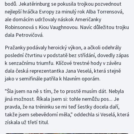
bodů. Jekatěrinburg se pokusila trojkou pozvednout
nejlepší hráčka Evropy za minulý rok Alba Torrensová,
ale domácím udržovaly náskok Američanky
Robinsonová s Kiou Vaughnovou. Navíc důležitou trojku
dala Petrovičová.
Pražanky podávaly heroický výkon, a ačkoli odehrály
poslední čtvrtinu v podstatě bez střídání, dovedly zápas
k senzačnímu triumfu. Klíčové trestné hody v závěru
dala česká reprezentantka Jana Veselá, která stejně
jako v semifinále patřila k hlavním oporám.
"Šla jsem na ně s tím, že to prostě musím dát. Nebyla
jiná možnost. Říkala jsem si: tohle nemůžu pos... Je
pravda, že na tréninku se mi teď šestky docela daří,
takže jsem sebevědomí měla," oddechla si Veselá, která
získala už třetí titul.