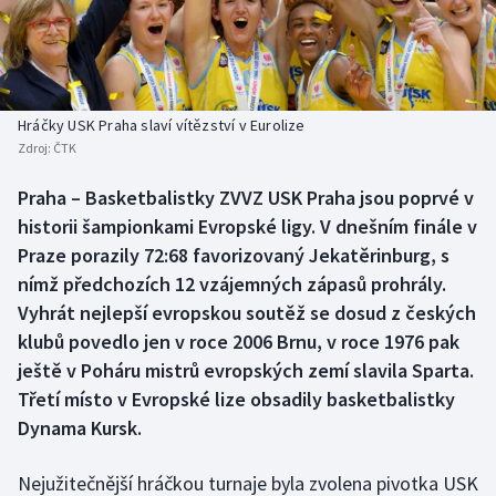
Baseball a softbal
Soutěže
Basketbal
Historické návraty
Biatlon
Aplikace ČT sport
Hráčky USK Praha slaví vítězství v Eurolize
Zdroj:
ČTK
Boby a skeleton
AZ kvíz
Praha – Basketbalistky ZVVZ USK Praha jsou poprvé v
historii šampionkami Evropské ligy. V dnešním finále v
Box
Praze porazily 72:68 favorizovaný Jekatěrinburg, s
Curling
nímž předchozích 12 vzájemných zápasů prohrály.
Vyhrát nejlepší evropskou soutěž se dosud z českých
Dostihy
klubů povedlo jen v roce 2006 Brnu, v roce 1976 pak
ještě v Poháru mistrů evropských zemí slavila Sparta.
Florbal
Třetí místo v Evropské lize obsadily basketbalistky
Dynama Kursk.
Futsal
Nejužitečnější hráčkou turnaje byla zvolena pivotka USK
Golf