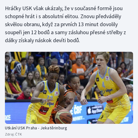
Hráčky USK však ukázaly, že v současné formě jsou
schopné hrát i s absolutní elitou. Znovu předváděly
skvělou obranu, když za prvních 13 minut dovolily
soupeři jen 12 bodů a samy zásluhou přesné střelby z
dálky získaly náskok devíti bodů.
Utkání USK Praha - Jekatěrinburg
Zdroj:
ČTK