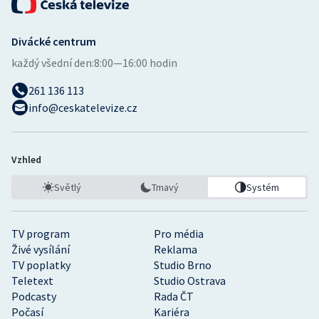
Divácké centrum
každý všední den:
8:00—16:00 hodin
261 136 113
info@ceskatelevize.cz
Vzhled
Světlý
Tmavý
Systém
TV program
Pro média
Živé vysílání
Reklama
TV poplatky
Studio Brno
Teletext
Studio Ostrava
Podcasty
Rada ČT
Počasí
Kariéra