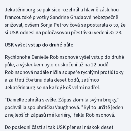
Jekatěrinburg se pak sice rozehrál a hlavně zásluhou
francouzské pivotky Sandrine Grudaové nebezpečně
snižoval, ovšem Sonja Petrovičová se postarala o to, že
si USK odnesl na poločasovou přestávku vedení 32:28.
USK vyšel vstup do druhé půle
Rychlonohé Danielle Robinsonové vyšel vstup do druhé
půle, a výsledkem bylo odskočení už na 12 bodů.
Robinsonová nadále ničila soupeře rychlými protiútoky
a za třetí čtvrtinu dala deset bodů, zatímco
Jekatěrinburg se na každý koš velmi nadřel.
"Danielle zahrála skvěle. Zápas zlomila svými brejky,"
pochválila spoluhráčku Vaughnová. "Byl to určitě jeden
z nejlepších zápasů mé kariéry," řekla Robinsonová.
Do poslední části si tak USK přenesl náskok deseti