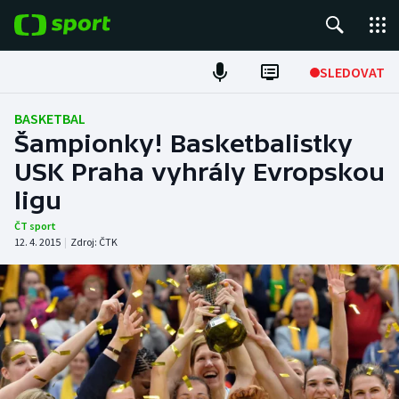
POPULÁRNÍ
SLEDOVAT
Fotbal
BASKETBAL
Šampionky! Basketbalistky
Hokej
USK Praha vyhrály Evropskou
ligu
Tenis
ČT sport
Atletika
12. 4. 2015
|
Zdroj:
ČTK
Cyklistika
DALŠÍ SPORTY
Americký fotbal
NEPŘEHLÉDNĚTE