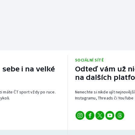
SOCIÁLNÍ SÍTĚ
 sebe i na velké
Odteď vám už nic
na dalších platf
izi máte ČT sport vždy po ruce.
Nenechte si nikde ujít nejnovější
ykoli.
Instagramu, Threads či YouTube 