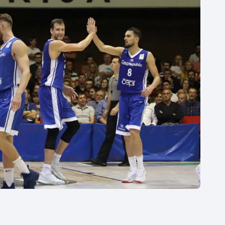
Moderní pětiboj
Triatlon
Motorsport
Veslování
Olympijské hry
Vodní slalom
Parasport
Volejbal
Plavání
Ostatní
Plážový volejbal