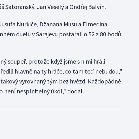
Satoranský, Jan Veselý a Ondřej Balvín.
Jusufa Nurkiče, Džanana Musu a Elmedina
emném duelu v Sarajevu postarali o 52 z 80 bodů
lný soupeř, protože když jsme s nimi hráli
ředili hlavně na ty hráče, co tam teď nebudou,"
 takový vyrovnaný tým bez hvězd. Každopádně
 není nesplnitelný úkol," dodal.