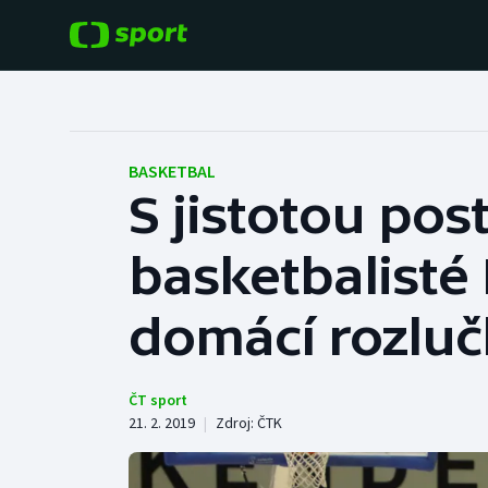
POPULÁRNÍ
DALŠÍ SPORTY
Fotbal
Americký fotbal
BASKETBAL
S jistotou post
Hokej
Baseball a softbal
basketbalisté 
Tenis
Basketbal
Atletika
domácí rozlu
Biatlon
Cyklistika
Boby a skeleton
ČT sport
21. 2. 2019
|
Zdroj:
ČTK
Box