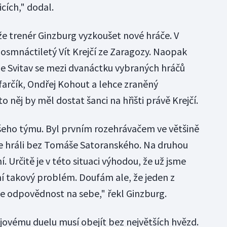
cích," dodal.
že trenér Ginzburg vyzkoušet nové hráče. V
 osmnáctiletý Vít Krejčí ze Zaragozy. Naopak
ze Svitav se mezi dvanáctku vybraných hráčů
farčík, Ondřej Kohout a lehce zraněný
o něj by měl dostat šanci na hřišti právě Krejčí.
našeho týmu. Byl prvním rozehrávačem ve většině
me hráli bez Tomáše Satoranského. Na druhou
í. Určitě je v této situaci výhodou, že už jsme
ní takový problém. Doufám ale, že jeden z
e odpovědnost na sebe," řekl Ginzburg.
ijovému duelu musí obejít bez největších hvězd.