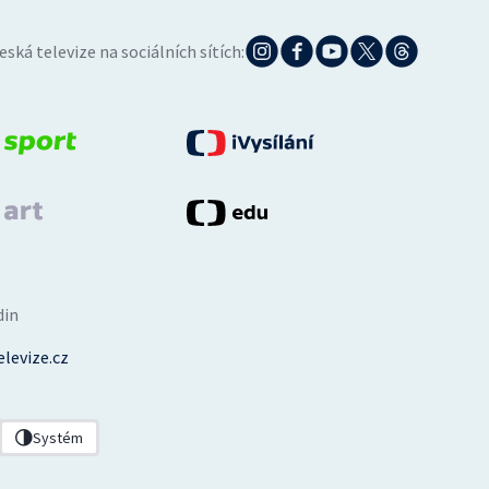
eská televize na sociálních sítích:
din
levize.cz
Systém