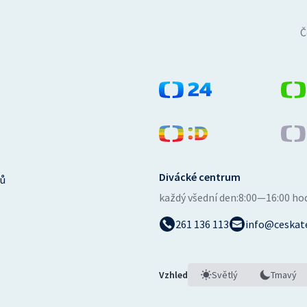
Č
Divácké centrum
ů
každý všední den:
8:00—16:00 ho
261 136 113
info@ceskate
Vzhled
Světlý
Tmavý