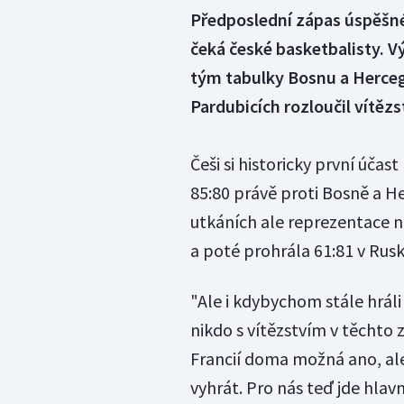
Předposlední zápas úspěšné 
čeká české basketbalisty. V
tým tabulky Bosnu a Herceg
Pardubicích rozloučil vítězs
Češi si historicky první účast
85:80 právě proti Bosně a He
utkáních ale reprezentace n
a poté prohrála 61:81 v Rusk
"Ale i kdybychom stále hráli
nikdo s vítězstvím v těchto 
Francií doma možná ano, ale
vyhrát. Pro nás teď jde hla