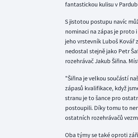
fantastickou kulisu v Pardubi
S jistotou postupu navíc mů
nominaci na zápas je proto i
jeho vrstevník Luboš Kovář 
nedostal stejně jako Petr Ša
rozehrávač Jakub Šiřina. Míst
"Šiřina je velkou součástí 
zápasů kvalifikace, když js
stranu je to šance pro ostatn
postoupili. Díky tomu to ne
ostatních rozehrávačů vezm
Oba týmy se také oproti zář