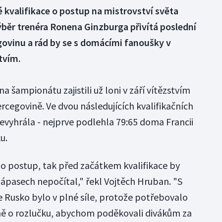
kvalifikace o postup na mistrovství světa
ýběr trenéra Ronena Ginzburga přivítá poslední
ovinu a rád by se s domácími fanoušky v
tvím.
 na šampionátu zajistili už loni v září vítězstvím
rcegovině. Ve dvou následujících kvalifikačních
evyhrála - nejprve podlehla 79:65 doma Francii
u.
 o postup, tak před začátkem kvalifikace by
zápasech nepočítal," řekl Vojtěch Hruban. "S
 Rusko bylo v plné síle, protože potřebovalo
vně o rozlučku, abychom poděkovali divákům za