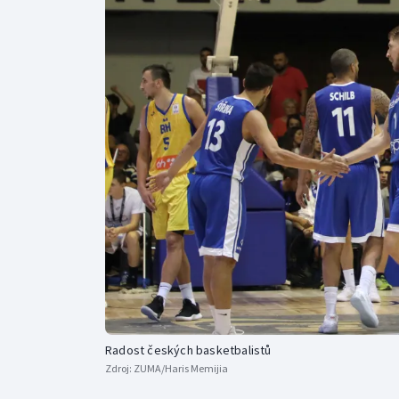
Curling
Dostihy
Florbal
Futsal
Golf
Gymnastika
Radost českých basketbalistů
Zdroj:
ZUMA/Haris Memijia