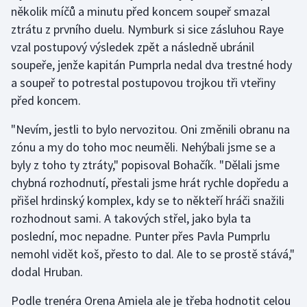
několik míčů a minutu před koncem soupeř smazal
ztrátu z prvního duelu. Nymburk si sice zásluhou Raye
vzal postupový výsledek zpět a následně ubránil
soupeře, jenže kapitán Pumprla nedal dva trestné hody
a soupeř to potrestal postupovou trojkou tři vteřiny
před koncem.
"Nevím, jestli to bylo nervozitou. Oni změnili obranu na
zónu a my do toho moc neuměli. Nehýbali jsme se a
byly z toho ty ztráty," popisoval Bohačík. "Dělali jsme
chybná rozhodnutí, přestali jsme hrát rychle dopředu a
přišel hrdinský komplex, kdy se to někteří hráči snažili
rozhodnout sami. A takových střel, jako byla ta
poslední, moc nepadne. Punter přes Pavla Pumprlu
nemohl vidět koš, přesto to dal. Ale to se prostě stává,"
dodal Hruban.
Podle trenéra Orena Amiela ale je třeba hodnotit celou