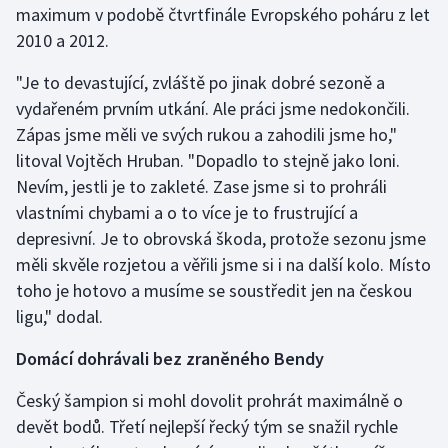
maximum v podobě čtvrtfinále Evropského poháru z let
2010 a 2012.
Gymnastika
"Je to devastující, zvláště po jinak dobré sezoně a
Házená
vydařeném prvním utkání. Ale práci jsme nedokončili.
Zápas jsme měli ve svých rukou a zahodili jsme ho,"
Jezdectví
litoval Vojtěch Hruban. "Dopadlo to stejně jako loni.
Nevím, jestli je to zakleté. Zase jsme si to prohráli
Judo
vlastními chybami a o to více je to frustrující a
depresivní. Je to obrovská škoda, protože sezonu jsme
Krasobruslení
měli skvěle rozjetou a věřili jsme si i na další kolo. Místo
Lezení
toho je hotovo a musíme se soustředit jen na českou
ligu," dodal.
Lyže a snowboard
Domácí dohrávali bez zraněného Bendy
Moderní pětiboj
Český šampion si mohl dovolit prohrát maximálně o
devět bodů. Třetí nejlepší řecký tým se snažil rychle
Motorsport