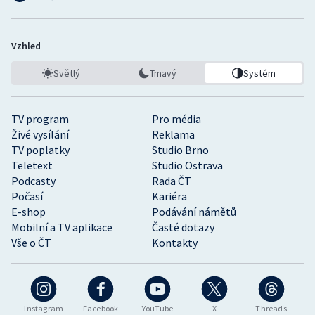
Vzhled
Světlý
Tmavý
Systém
TV program
Pro média
Živé vysílání
Reklama
TV poplatky
Studio Brno
Teletext
Studio Ostrava
Podcasty
Rada ČT
Počasí
Kariéra
E-shop
Podávání námětů
Mobilní a TV aplikace
Časté dotazy
Vše o ČT
Kontakty
Instagram
Facebook
YouTube
X
Threads