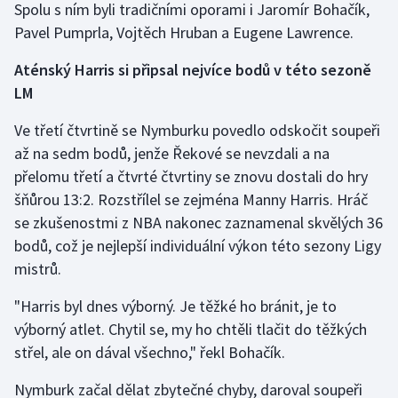
Spolu s ním byli tradičními oporami i Jaromír Bohačík,
Stolní tenis
Pavel Pumprla, Vojtěch Hruban a Eugene Lawrence.
Triatlon
Aténský Harris si připsal nejvíce bodů v této sezoně
LM
Veslování
Ve třetí čtvrtině se Nymburku povedlo odskočit soupeři
Vodní slalom
až na sedm bodů, jenže Řekové se nevzdali a na
přelomu třetí a čtvrté čtvrtiny se znovu dostali do hry
Volejbal
šňůrou 13:2. Rozstřílel se zejména Manny Harris. Hráč
se zkušenostmi z NBA nakonec zaznamenal skvělých 36
Ostatní
bodů, což je nejlepší individuální výkon této sezony Ligy
mistrů.
"Harris byl dnes výborný. Je těžké ho bránit, je to
výborný atlet. Chytil se, my ho chtěli tlačit do těžkých
střel, ale on dával všechno," řekl Bohačík.
Nymburk začal dělat zbytečné chyby, daroval soupeři