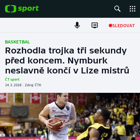
POPULÁRNÍ
SLEDOVAT
Fotbal
BASKETBAL
Rozhodla trojka tři sekundy
Hokej
před koncem. Nymburk
neslavně končí v Lize mistrů
Tenis
ČT sport
Atletika
14. 3. 2018
|
Zdroj:
ČTK
Cyklistika
DALŠÍ SPORTY
Americký fotbal
NEPŘEHLÉDNĚTE