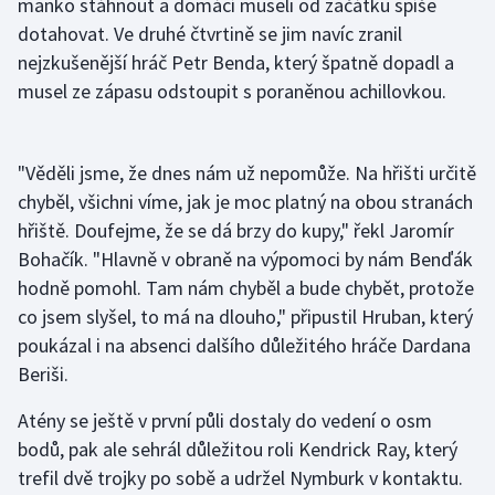
manko stáhnout a domácí museli od začátku spíše
dotahovat. Ve druhé čtvrtině se jim navíc zranil
Olympijské hry
nejzkušenější hráč Petr Benda, který špatně dopadl a
Parasport
musel ze zápasu odstoupit s poraněnou achillovkou.
Plavání
"Věděli jsme, že dnes nám už nepomůže. Na hřišti určitě
Plážový volejbal
chyběl, všichni víme, jak je moc platný na obou stranách
hřiště. Doufejme, že se dá brzy do kupy," řekl Jaromír
Ragby
Bohačík. "Hlavně v obraně na výpomoci by nám Benďák
hodně pomohl. Tam nám chyběl a bude chybět, protože
Rychlobruslení
co jsem slyšel, to má na dlouho," připustil Hruban, který
poukázal i na absenci dalšího důležitého hráče Dardana
Rychlostní kanoistika
Beriši.
Short track
Atény se ještě v první půli dostaly do vedení o osm
bodů, pak ale sehrál důležitou roli Kendrick Ray, který
Sportovní střelba
trefil dvě trojky po sobě a udržel Nymburk v kontaktu.