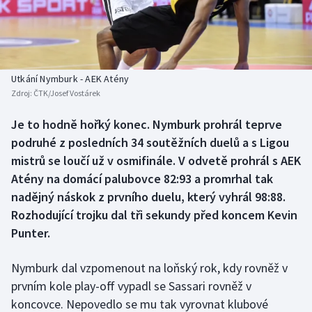
Baseball a softbal
Soutěže
Basketbal
Historické návraty
Biatlon
Aplikace ČT sport
Utkání Nymburk - AEK Atény
Zdroj:
ČTK/Josef Vostárek
Boby a skeleton
AZ kvíz
Je to hodně hořký konec. Nymburk prohrál teprve
podruhé z posledních 34 soutěžních duelů a s Ligou
Box
mistrů se loučí už v osmifinále. V odvetě prohrál s AEK
Curling
Atény na domácí palubovce 82:93 a promrhal tak
nadějný náskok z prvního duelu, který vyhrál 98:88.
Dostihy
Rozhodující trojku dal tři sekundy před koncem Kevin
Punter.
Florbal
Nymburk dal vzpomenout na loňský rok, kdy rovněž v
Futsal
prvním kole play-off vypadl se Sassari rovněž v
koncovce. Nepovedlo se mu tak vyrovnat klubové
Golf