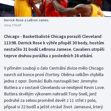
Baseball a softbal
Soutěže
Basketbal
Historické návraty
Derrick Rose a LeBron James
Zdroj:
ČTK/AP
Biatlon
Aplikace ČT sport
Chicago - Basketbalisté Chicaga porazili Cleveland
Boby a skeleton
AZ kvíz
113:98. Derrick Rose k výhře přispěl 30 body, hostům
nestačilo 31 bodů LeBrona Jamese. Cavaliers utrpěli
Box
teprve druhou porážku z posledních 16 utkání.
Curling
V přímém souboji o čelo Centrální divize mělo Chicago
navrch od konce první čtvrtiny. Oběma celkům chyběla
Dostihy
jedna z opor. Domácí Bulls nastoupili bez Jimmyho
Florbal
Butlera a v sestavě Clevelandu se neobjevil Kevin Love.
Butlera skvělým výkonem nahradil Tony Snell, jenž
Futsal
podruhé za sebou proměnil devět z 11 střel z pole,
připsal si 22 bodů a ještě otrávil život Jamesovi, který
Golf