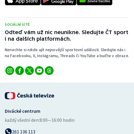
Stolní tenis
Triatlon
SOCIÁLNÍ SÍTĚ
Odteď vám už nic neunikne. Sledujte ČT sport
Veslování
i na dalších platformách.
Vodní slalom
Nenechte si nikde ujít nejnovější sportovní události. Sledujte nás i
na Facebooku, X, Instagramu, Threads či YouTube a buďte v obraze.
Volejbal
Ostatní
Divácké centrum
každý všední den:
8:00—16:00 hodin
261 136 113