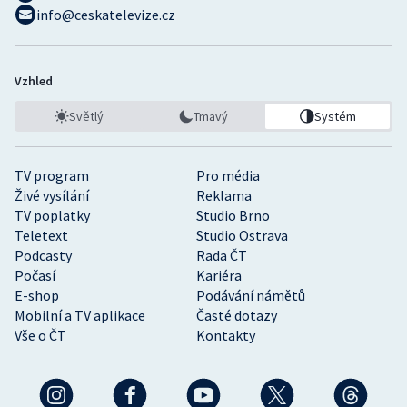
info@ceskatelevize.cz
Vzhled
Světlý
Tmavý
Systém
TV program
Pro média
Živé vysílání
Reklama
TV poplatky
Studio Brno
Teletext
Studio Ostrava
Podcasty
Rada ČT
Počasí
Kariéra
E-shop
Podávání námětů
Mobilní a TV aplikace
Časté dotazy
Vše o ČT
Kontakty