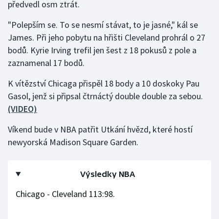
předvedl osm ztrát.
Gymnastika
"Polepším se. To se nesmí stávat, to je jasné," kál se
James. Při jeho pobytu na hřišti Cleveland prohrál o 27
Házená
bodů. Kyrie Irving trefil jen šest z 18 pokusů z pole a
zaznamenal 17 bodů.
Jezdectví
K vítězství Chicaga přispěl 18 body a 10 doskoky Pau
Judo
Gasol, jenž si připsal čtrnáctý double double za sebou.
(VIDEO)
Krasobruslení
Víkend bude v NBA patřit Utkání hvězd, které hostí
Lezení
newyorská Madison Square Garden.
Lyže a snowboard
Výsledky NBA
Moderní pětiboj
Chicago - Cleveland 113:98.
Motorsport