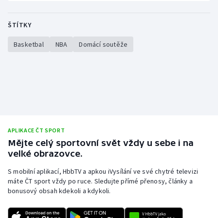
Olympijské hry
ŠTÍTKY
Parasport
Basketbal
NBA
Domácí soutěže
Plavání
Plážový volejbal
Ragby
Rychlobruslení
APLIKACE ČT SPORT
Mějte celý sportovní svět vždy u sebe i na
velké obrazovce.
Rychlostní kanoistika
S mobilní aplikací, HbbTV a apkou iVysílání ve své chytré televizi
Short track
máte ČT sport vždy po ruce. Sledujte přímé přenosy, články a
bonusový obsah kdekoli a kdykoli.
Sportovní střelba