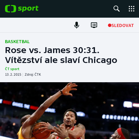
POPULÁRNÍ
SLEDOVAT
Fotbal
BASKETBAL
Rose vs. James 30:31.
Hokej
Vítězství ale slaví Chicago
Tenis
ČT sport
13. 2. 2015
|
Zdroj:
ČTK
Atletika
Cyklistika
DALŠÍ SPORTY
Americký fotbal
NEPŘEHLÉDNĚTE