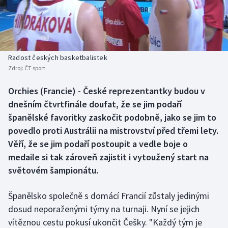
Baseball a softbal
Soutěže
Basketbal
Historické návraty
Biatlon
Aplikace ČT sport
Radost českých basketbalistek
Zdroj:
ČT sport
Boby a skeleton
AZ kvíz
Orchies (Francie) - České reprezentantky budou v
dnešním čtvrtfinále doufat, že se jim podaří
Box
španělské favoritky zaskočit podobně, jako se jim to
Curling
povedlo proti Austrálii na mistrovství před třemi lety.
Věří, že se jim podaří postoupit a vedle boje o
Dostihy
medaile si tak zároveň zajistit i vytoužený start na
světovém šampionátu.
Florbal
Španělsko společně s domácí Francií zůstaly jedinými
Futsal
dosud neporaženými týmy na turnaji. Nyní se jejich
vítěznou cestu pokusí ukončit Češky. "Každý tým je
Golf