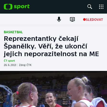
POPULÁRNÍ
SLEDOVAT
Fotbal
BASKETBAL
Reprezentantky čekají
Hokej
Španělky. Věří, že ukončí
jejich neporazitelnost na ME
Tenis
ČT sport
Atletika
26. 6. 2013
|
Zdroj:
ČTK
Cyklistika
DALŠÍ SPORTY
Americký fotbal
NEPŘEHLÉDNĚTE