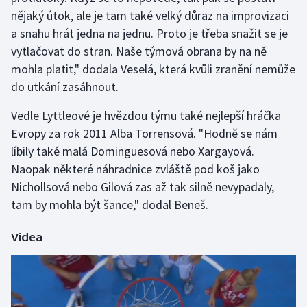
Stolní tenis
nějaký útok, ale je tam také velký důraz na improvizaci
a snahu hrát jedna na jednu. Proto je třeba snažit se je
Triatlon
vytlačovat do stran. Naše týmová obrana by na ně
mohla platit," dodala Veselá, která kvůli zranění nemůže
Veslování
do utkání zasáhnout.
Vodní slalom
Vedle Lyttleové je hvězdou týmu také nejlepší hráčka
Evropy za rok 2011 Alba Torrensová. "Hodně se nám
Volejbal
líbily také malá Dominguesová nebo Xargayová.
Naopak některé náhradnice zvláště pod koš jako
Ostatní
Nichollsová nebo Gilová zas až tak silně nevypadaly,
tam by mohla být šance," dodal Beneš.
Videa