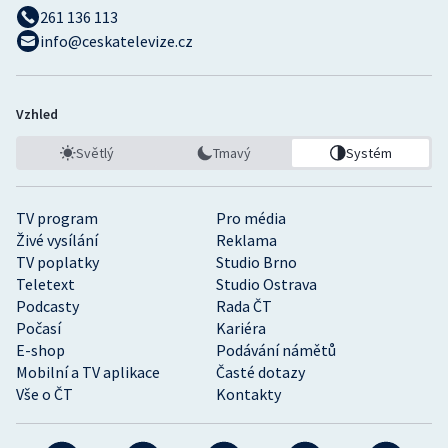
261 136 113
info@ceskatelevize.cz
Vzhled
Světlý
Tmavý
Systém
TV program
Pro média
Živé vysílání
Reklama
TV poplatky
Studio Brno
Teletext
Studio Ostrava
Podcasty
Rada ČT
Počasí
Kariéra
E-shop
Podávání námětů
Mobilní a TV aplikace
Časté dotazy
Vše o ČT
Kontakty