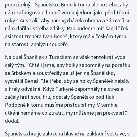
porazitelný, i Španělsko. Bude k tomu ale potřeba, aby
nám zafungovalo hodně věcí najednou jako před třemi
Gymnastika
roky s Austrálií. Aby nám vycházela obrana a zároveň se
nám dařila i střelba zdálky. Pak budeme mít šanci," řekl
Házená
asistent trenéra Ivan Beneš, který má v českém týmu
Jezdectví
na starosti analýzu soupeře.
Na duel Španělek s Tureckem se však tentokrát vydal
Judo
celý tým. "Chtěli jsme, aby holky zapomněly na porážku
se Srbskem a soustředily se už jen na Španělsko,"
Krasobruslení
vysvětlil Beneš. "Je třeba, aby se holky Španělek nebály
Lezení
a hrály odvážně. Když Turkyně zapomněly na stres a
začaly hrát svou hru, dostaly Španělsko pod tlak.
Lyže a snowboard
Podobně k tomu musíme přistoupit my. V tomhle
utkání nemáme co ztratit, my můžeme jen překvapit,"
Moderní pětiboj
dodal.
Motorsport
Španělská hra je založená hlavně na základní sestavě, v