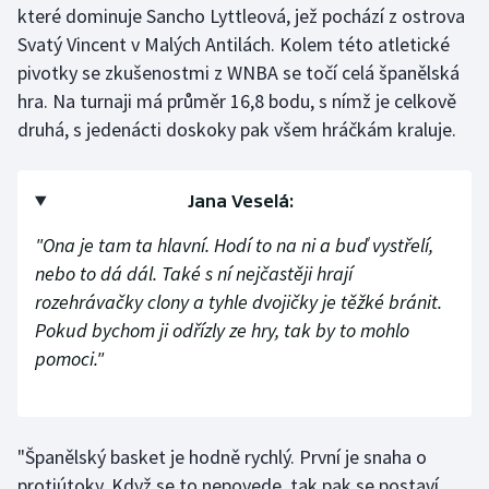
které dominuje Sancho Lyttleová, jež pochází z ostrova
Olympijské hry
Svatý Vincent v Malých Antilách. Kolem této atletické
pivotky se zkušenostmi z WNBA se točí celá španělská
Parasport
hra. Na turnaji má průměr 16,8 bodu, s nímž je celkově
druhá, s jedenácti doskoky pak všem hráčkám kraluje.
Plavání
Plážový volejbal
Jana Veselá:
Ragby
"Ona je tam ta hlavní. Hodí to na ni a buď vystřelí,
nebo to dá dál. Také s ní nejčastěji hrají
Rychlobruslení
rozehrávačky clony a tyhle dvojičky je těžké bránit.
Pokud bychom ji odřízly ze hry, tak by to mohlo
Rychlostní kanoistika
pomoci."
Short track
Sportovní střelba
"Španělský basket je hodně rychlý. První je snaha o
protiútoky. Když se to nepovede, tak pak se postaví