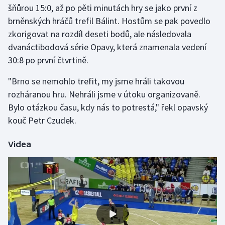
šňůrou 15:0, až po pěti minutách hry se jako první z
brněnských hráčů trefil Bálint. Hostům se pak povedlo
Gymnastika
zkorigovat na rozdíl deseti bodů, ale následovala
dvanáctibodová série Opavy, která znamenala vedení
Házená
30:8 po první čtvrtině.
Jezdectví
"Brno se nemohlo trefit, my jsme hráli takovou
rozháranou hru. Nehráli jsme v útoku organizovaně.
Judo
Bylo otázkou času, kdy nás to potrestá," řekl opavský
kouč Petr Czudek.
Krasobruslení
Lezení
Videa
Lyže a snowboard
Moderní pětiboj
Motorsport