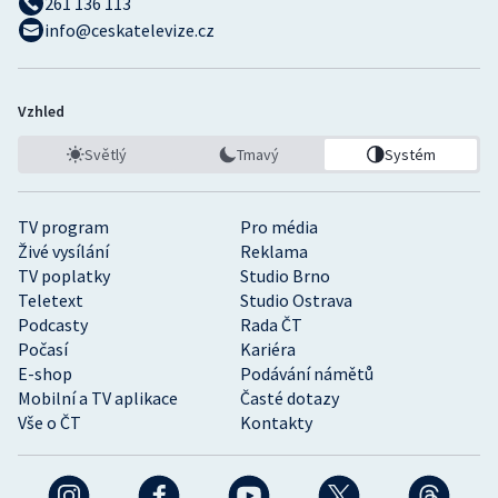
261 136 113
info@ceskatelevize.cz
Vzhled
Světlý
Tmavý
Systém
TV program
Pro média
Živé vysílání
Reklama
TV poplatky
Studio Brno
Teletext
Studio Ostrava
Podcasty
Rada ČT
Počasí
Kariéra
E-shop
Podávání námětů
Mobilní a TV aplikace
Časté dotazy
Vše o ČT
Kontakty