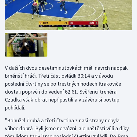
Olympijské hry
Parasport
Plavání
Plážový volejbal
V dalších dvou desetiminutovkách měli navrch naopak
Ragby
brněnští hráči. Třetí část ovládli 30:14 a v úvodu
Rychlobruslení
poslední čtvrtiny se po trestných hodech Krakoviče
dostali poprvé i do vedení 62:61. Svěřenci trenéra
Rychlostní kanoistika
Czudka však obrat nepřipustili a v závěru si postup
pohlídali.
Short track
"Bohužel druhá a třetí čtvrtina z naší strany nebyla
Sportovní střelba
vůbec dobrá. Byli jsme nervózní, ale naštěstí vůlí a díky
těm lidem tady jsme poslední čtvrtinu zvládli. Do Brna