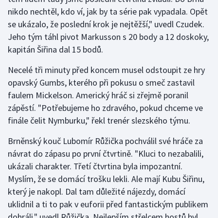
Stolní tenis
nikdo nechtěl, kdo ví, jak by ta série pak vypadala. Opět
se ukázalo, že poslední krok je nejtěžší," uvedl Czudek.
Triatlon
Jeho tým táhl pivot Markusson s 20 body a 12 doskoky,
kapitán Šiřina dal 15 bodů.
Veslování
Necelé tři minuty před koncem musel odstoupit ze hry
Vodní slalom
opavský Gumbs, kterého při pokusu o smeč zastavil
faulem Mickelson. Americký hráč si zřejmě poranil
Volejbal
zápěstí. "Potřebujeme ho zdravého, pokud chceme ve
finále čelit Nymburku," řekl trenér slezského týmu.
Ostatní
Brněnský kouč Lubomír Růžička pochválil své hráče za
návrat do zápasu po první čtvrtině. "Kluci to nezabalili,
ukázali charakter. Třetí čtvrtina byla impozantní.
Myslím, že se domácí trošku lekli. Ale mají Kubu Šiřinu,
který je nakopl. Dal tam důležité nájezdy, domácí
uklidnil a ti to pak v euforii před fantastickým publikem
dohráli," uvedl Růžička. Nejlepším střelcem hostů byl