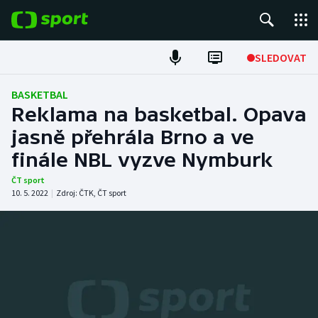
POPULÁRNÍ
SLEDOVAT
Fotbal
BASKETBAL
Reklama na basketbal. Opava
Hokej
jasně přehrála Brno a ve
finále NBL vyzve Nymburk
Tenis
ČT sport
Atletika
10. 5. 2022
|
Zdroj:
ČTK
,
ČT sport
Cyklistika
DALŠÍ SPORTY
Americký fotbal
NEPŘEHLÉDNĚTE