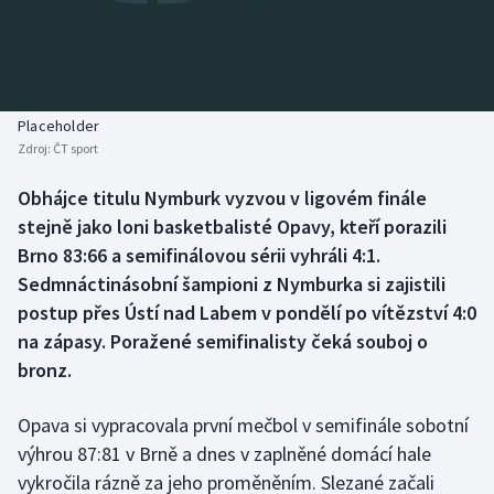
Baseball a softbal
Soutěže
Basketbal
Historické návraty
Biatlon
Aplikace ČT sport
Placeholder
Zdroj:
ČT sport
Boby a skeleton
AZ kvíz
Obhájce titulu Nymburk vyzvou v ligovém finále
stejně jako loni basketbalisté Opavy, kteří porazili
Box
Brno 83:66 a semifinálovou sérii vyhráli 4:1.
Curling
Sedmnáctinásobní šampioni z Nymburka si zajistili
postup přes Ústí nad Labem v pondělí po vítězství 4:0
Dostihy
na zápasy. Poražené semifinalisty čeká souboj o
bronz.
Florbal
Opava si vypracovala první mečbol v semifinále sobotní
Futsal
výhrou 87:81 v Brně a dnes v zaplněné domácí hale
vykročila rázně za jeho proměněním. Slezané začali
Golf