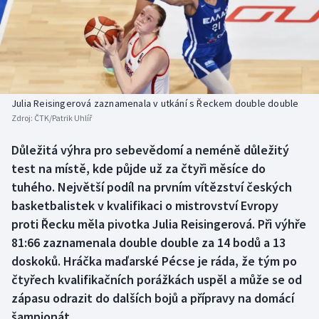
Baseball a softbal
Soutěže
Basketbal
Historické návraty
Biatlon
Aplikace ČT sport
Julia Reisingerová zaznamenala v utkání s Řeckem double double
Boby a skeleton
AZ kvíz
Zdroj:
ČTK/Patrik Uhlíř
Box
Důležitá výhra pro sebevědomí a neméně důležitý
test na místě, kde půjde už za čtyři měsíce do
Curling
tuhého. Největší podíl na prvním vítězství českých
basketbalistek v kvalifikaci o mistrovství Evropy
Dostihy
proti Řecku měla pivotka Julia Reisingerová. Při výhře
81:66 zaznamenala double double za 14 bodů a 13
Florbal
doskoků. Hráčka maďarské Pécse je ráda, že tým po
čtyřech kvalifikačních porážkách uspěl a může se od
Futsal
zápasu odrazit do dalších bojů a přípravy na domácí
šampionát.
Golf