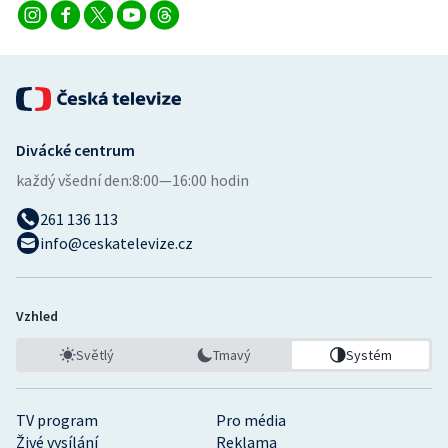
Divácké centrum
každý všední den:
8:00—16:00 hodin
261 136 113
info@ceskatelevize.cz
Vzhled
Světlý
Tmavý
Systém
TV program
Pro média
Živé vysílání
Reklama