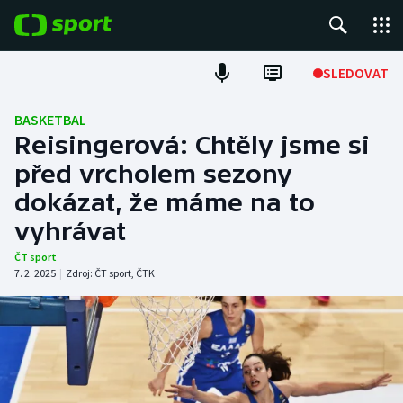
POPULÁRNÍ
SLEDOVAT
Fotbal
BASKETBAL
Reisingerová: Chtěly jsme si
Hokej
před vrcholem sezony
dokázat, že máme na to
Tenis
vyhrávat
Atletika
ČT sport
7. 2. 2025
|
Zdroj:
ČT sport
,
ČTK
Cyklistika
DALŠÍ SPORTY
Americký fotbal
NEPŘEHLÉDNĚTE