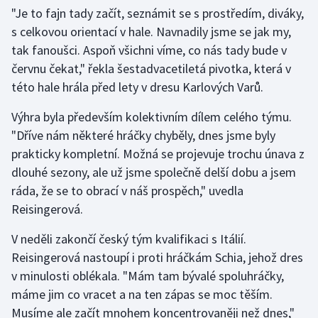
Stolní tenis
"Je to fajn tady začít, seznámit se s prostředím, diváky,
s celkovou orientací v hale. Navnadily jsme se jak my,
Triatlon
tak fanoušci. Aspoň všichni víme, co nás tady bude v
červnu čekat," řekla šestadvacetiletá pivotka, která v
Veslování
této hale hrála před lety v dresu Karlových Varů.
Vodní slalom
Výhra byla především kolektivním dílem celého týmu.
"Dříve nám některé hráčky chyběly, dnes jsme byly
Volejbal
prakticky kompletní. Možná se projevuje trochu únava z
dlouhé sezony, ale už jsme společně delší dobu a jsem
Ostatní
ráda, že se to obrací v náš prospěch," uvedla
Reisingerová.
V neděli zakončí český tým kvalifikaci s Itálií.
Reisingerová nastoupí i proti hráčkám Schia, jehož dres
v minulosti oblékala. "Mám tam bývalé spoluhráčky,
máme jim co vracet a na ten zápas se moc těším.
Musíme ale začít mnohem koncentrovaněji než dnes,"