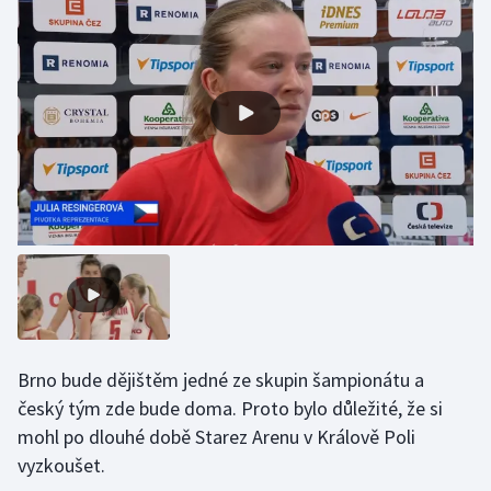
Olympijské hry
Parasport
Plavání
Plážový volejbal
Ragby
Rychlobruslení
Rychlostní kanoistika
Brno bude dějištěm jedné ze skupin šampionátu a
Short track
český tým zde bude doma. Proto bylo důležité, že si
mohl po dlouhé době Starez Arenu v Králově Poli
Sportovní střelba
vyzkoušet.