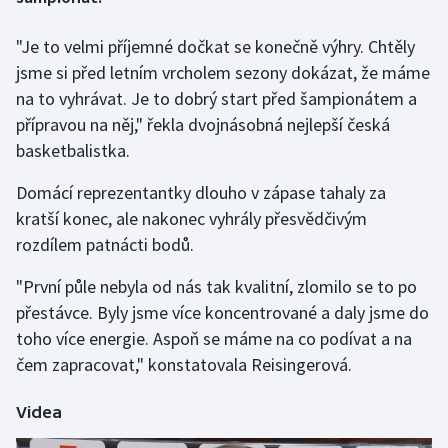
"Je to velmi příjemné dočkat se konečně výhry. Chtěly
Gymnastika
jsme si před letním vrcholem sezony dokázat, že máme
Házená
na to vyhrávat. Je to dobrý start před šampionátem a
přípravou na něj," řekla dvojnásobná nejlepší česká
Jezdectví
basketbalistka.
Judo
Domácí reprezentantky dlouho v zápase tahaly za
kratší konec, ale nakonec vyhrály přesvědčivým
Krasobruslení
rozdílem patnácti bodů.
"První půle nebyla od nás tak kvalitní, zlomilo se to po
Lezení
přestávce. Byly jsme více koncentrované a daly jsme do
Lyže a snowboard
toho více energie. Aspoň se máme na co podívat a na
čem zapracovat," konstatovala Reisingerová.
Moderní pětiboj
Videa
Motorsport