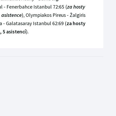
l - Fenerbahce Istanbul 72:65 (
za hosty
1 asistence
), Olympiakos Pireus - Žalgiris
 - Galatasaray Istanbul 62:69 (
za hosty
 5 asistencí
).