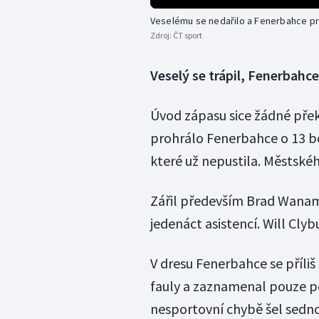
Veselému se nedařilo a Fenerbahce pr
Zdroj:
ČT sport
Veselý se trápil, Fenerbahce
Úvod zápasu sice žádné přek
prohrálo Fenerbahce o 13 bo
které už nepustila. Městskéh
Zářil především Brad Wanam
jedenáct asistencí. Will Clyb
V dresu Fenerbahce se příli
fauly a zaznamenal pouze pě
nesportovní chybě šel sednou