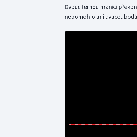
Dvoucifernou hranici překo
nepomohlo ani dvacet bodů L