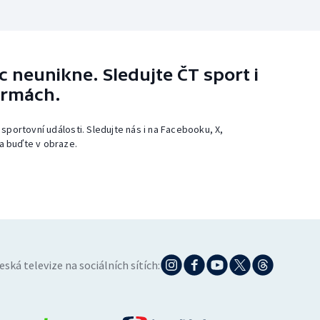
 neunikne. Sledujte ČT sport i
ormách.
 sportovní události. Sledujte nás i na Facebooku, X,
a buďte v obraze.
eská televize na sociálních sítích: