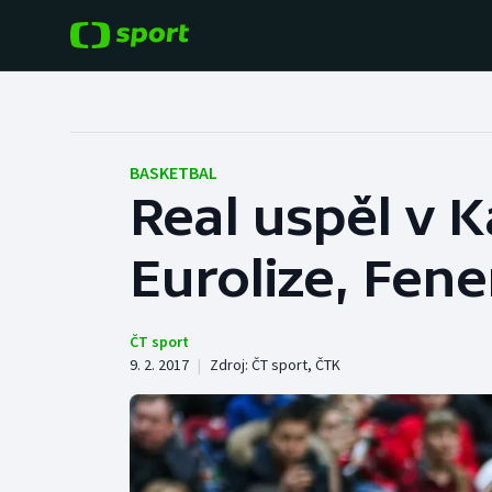
POPULÁRNÍ
DALŠÍ SPORTY
Fotbal
Americký fotbal
BASKETBAL
Real uspěl v K
Hokej
Baseball a softbal
Eurolize, Fen
Tenis
Basketbal
Atletika
Biatlon
ČT sport
9. 2. 2017
|
Zdroj:
ČT sport
,
ČTK
Cyklistika
Boby a skeleton
Box