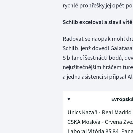
rychlé prohřešky jej opět pos
Schilb exceloval a slavil vít
Radovat se naopak mohl dru
Schilb, jenž dovedl Galatasar
S bilancí šestnácti bodů, de
nejužitečnějším hráčem tur
a jednu asistenci si připsal A
Evropská 
Unics Kazaň - Real Madrid 
CSKA Moskva - Crvena Zvez
Laboral Vitória 85:84, Pa