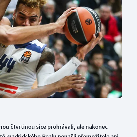
Moderní pětiboj
Triatlon
Motorsport
Veslování
Olympijské hry
Vodní slalom
Parasport
Volejbal
Plavání
Ostatní
Plážový volejbal
ou čtvrtinou sice prohrávali, ale nakonec
isté madridského Realu nenašli přemožitele ani