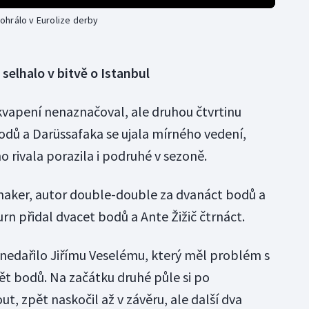
ohrálo v Eurolize derby
 selhalo v bitvě o Istanbul
vapení nenaznačoval, ale druhou čtvrtinu
dů a Darüssafaka se ujala mírného vedení,
o rivala porazila i podruhé v sezoně.
aker, autor double-double za dvanáct bodů a
urn přidal dvacet bodů a Ante Žižič čtrnáct.
š nedařilo Jiřímu Veselému, který měl problém s
t bodů. Na začátku druhé půle si po
t, zpět naskočil až v závěru, ale další dva