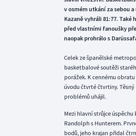
v osmém utkání za sebou a u
Kazaně vyhráli 81:77. Také h
před vlastními fanoušky př
naopak prohrálo s Darüssafak
Celek ze španělské metropole 
basketbalové soutěži staréh
porážek. K cennému obratu 
úvodu čtvrté čtvrtiny. Těsný
problémů uhájil.
Mezi hlavní strůjce úspěchu
Randolph s Hunterem. Prvn
bodů, jeho krajan přidal čtr