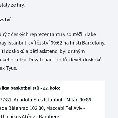
laly ze hry.
ězství
hý z českých reprezentantů v soutěži Blake
ay Istanbul k vítězství 69:62 na hřišti Barcelony.
víti doskoků a pěti asistencí byl druhým
eckého celku. Devatenáct bodů, devět doskoků
lex Tyus.
liga basketbalistů - 22. kolo:
77:81, Anadolu Efes Istanbul - Milán 90:86,
da Bělehrad 102:80, Maccabi Tel Aviv -
nathinaikos Atény - Bamberg