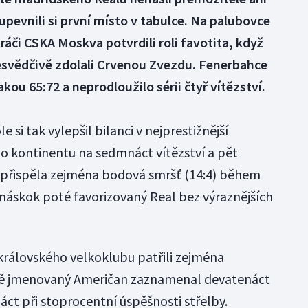
pevnili si první místo v tabulce. Na palubovce
ráči CSKA Moskva potvrdili roli favotita, když
esvědčivě zdolali Crvenou Zvezdu. Fenerbahce
ou 65:72 a neprodloužilo sérii čtyř vítězství.
si tak vylepšil bilanci v nejprestižnější
o kontinentu na sedmnáct vítězství a pět
přispěla zejména bodová smršť (14:4) během
 náskok poté favorizovaný Real bez výraznějších
 královského velkoklubu patřili zejména
ě jmenovaný Američan zaznamenal devatenáct
náct při stoprocentní úspěšnosti střelby.