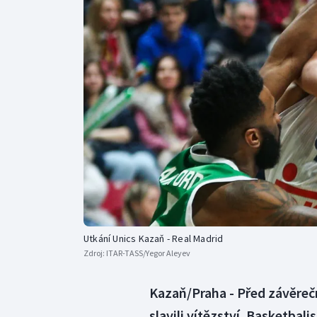
Curling
Dostihy
Florbal
Futsal
Golf
Gymnastika
Utkání Unics Kazaň - Real Madrid
Zdroj:
ITAR-TASS/Yegor Aleyev
Kazaň/Praha - Před závěrečn
slavili vítězství. Basketbal