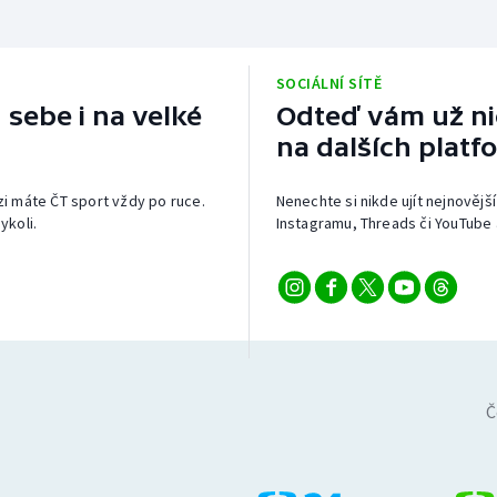
SOCIÁLNÍ SÍTĚ
 sebe i na velké
Odteď vám už nic
na dalších platf
izi máte ČT sport vždy po ruce.
Nenechte si nikde ujít nejnovější
ykoli.
Instagramu, Threads či YouTube 
Č