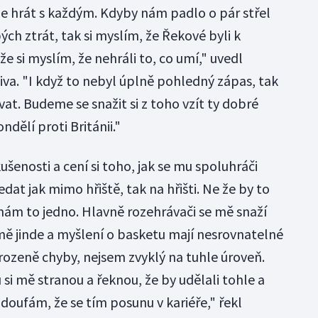
 hrát s každým. Kdyby nám padlo o pár střel
ých ztrát, tak si myslím, že Řekové byli k
e si myslím, že nehráli to, co umí," uvedl
tiva. "I když to nebyl úplně pohledný zápas, tak
at. Budeme se snažit si z toho vzít ty dobré
dělí proti Británii."
ušenosti a cení si toho, jak se mu spoluhráči
dat jak mimo hřiště, tak na hřišti. Ne že by to
e nám to jedno. Hlavně rozehrávači se mě snaží
mě jinde a myšlení o basketu mají nesrovnatelné
rozeně chyby, nejsem zvyklý na tuhle úroveň.
i mě stranou a řeknou, že by udělali tohle a
 doufám, že se tím posunu v kariéře," řekl