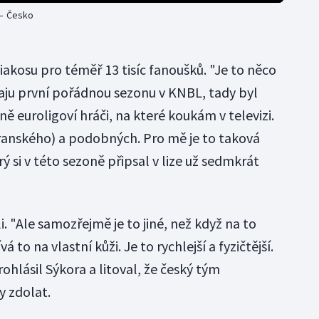
 – Česko
akosu pro téměř 13 tisíc fanoušků. "Je to něco
aju první pořádnou sezonu v KNBL, tady byl
ně euroligoví hráči, na které koukám v televizi.
anského) a podobných. Pro mě je to taková
ý si v této sezoně připsal v lize už sedmkrát
. "Ale samozřejmě je to jiné, než když na to
á to na vlastní kůži. Je to rychlejší a fyzičtější.
prohlásil Sýkora a litoval, že český tým
y zdolat.