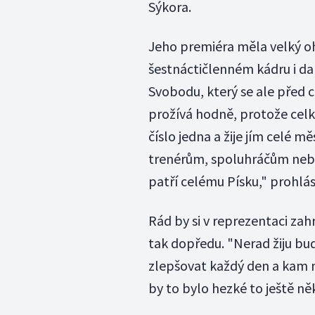
Sýkora.
Jeho premiéra měla velký ohl
šestnáctičlenném kádru i d
Svobodu, který se ale před 
prožívá hodně, protože celko
číslo jedna a žije jím celé 
trenérům, spoluhráčům neb
patří celému Písku," prohlás
Rád by si v reprezentaci zah
tak dopředu. "Nerad žiju bud
zlepšovat každý den a kam
by to bylo hezké to ještě ně