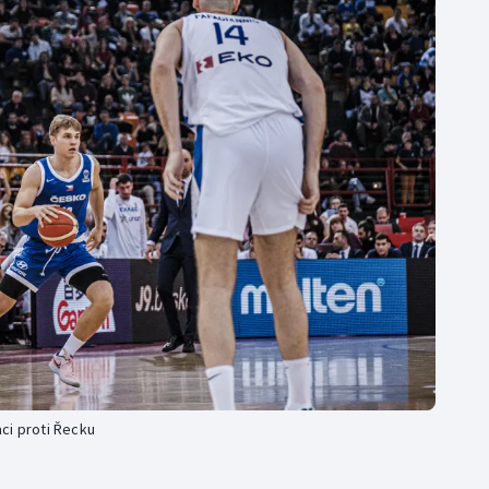
Moderní pětiboj
Triatlon
Motorsport
Veslování
Olympijské hry
Vodní slalom
Parasport
Volejbal
Plavání
Ostatní
Plážový volejbal
ci proti Řecku