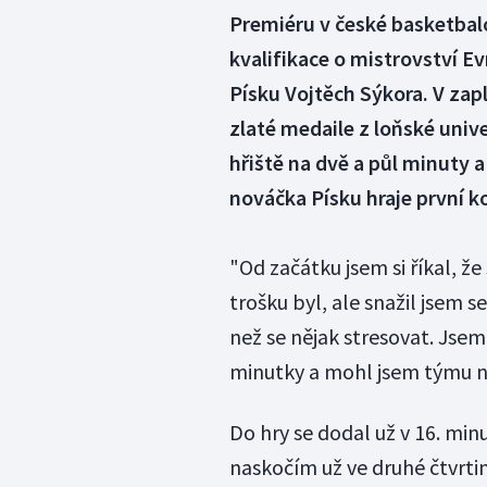
Premiéru v české basketbal
kvalifikace o mistrovství E
Písku Vojtěch Sýkora. V zap
zlaté medaile z loňské univ
hřiště na dvě a půl minuty a
nováčka Písku hraje první k
"Od začátku jsem si říkal, 
trošku byl, ale snažil jsem se
než se nějak stresovat. Jsem 
minutky a mohl jsem týmu n
Do hry se dodal už v 16. mi
naskočím už ve druhé čtvrti