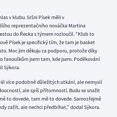
as v klubu. Sršni Písek měli v
alšího reprezentačního nováčka Martina
cestou do Řecka s týmem rozloučil. "Klub to
vě Písek je specifický tím, že tam je basket
město. Moc jim děkuju za podporu, protože díky
o fanouškům jsem tam, kde jsem. Poděkování
il Sýkora.
rál více podobně důležitých utkání, ale nemyslí
oucností, ale spíš přítomností. Budu se snažit
 mě to dovede, tam mě to dovede. Samozřejmě
kdy zažít, ale nechci předbíhat," dodal Sýkora.