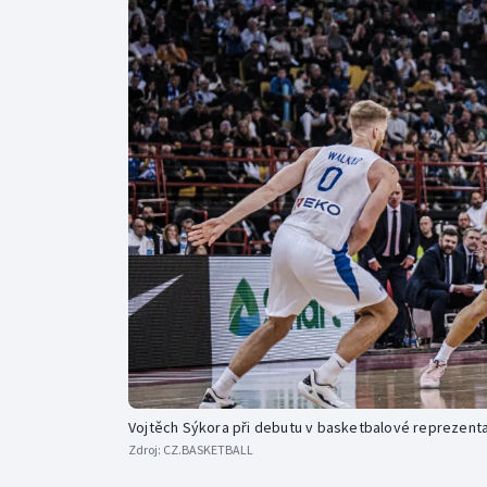
Curling
Dostihy
Florbal
Futsal
Golf
Gymnastika
Vojtěch Sýkora při debutu v basketbalové reprezenta
Zdroj:
CZ.BASKETBALL