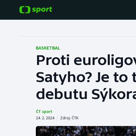
POPULÁRNÍ
DALŠÍ SPORTY
Fotbal
Americký fotbal
BASKETBAL
Proti eurolig
Hokej
Baseball a softbal
Satyho? Je to
Tenis
Basketbal
Atletika
debutu Sýkor
Biatlon
Cyklistika
Boby a skeleton
ČT sport
24. 2. 2024
|
Zdroj:
ČTK
Box