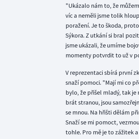
"Ukázalo nám to, že můžeme
víc a neměli jsme tolik hloup
poražení. Je to škoda, protož
Sýkora. Z utkání si bral pozi
jsme ukázali, že umíme bojov
momenty potvrdit to už v pon
V reprezentaci sbírá první zk
snaží pomoci. "Mají mi co pře
bylo, že přišel mladý, tak j
brát stranou, jsou samozřej
se mnou. Na hřišti dělám při
Snaží se mi pomoct, vezmou s
tohle. Pro mě je to zážitek a