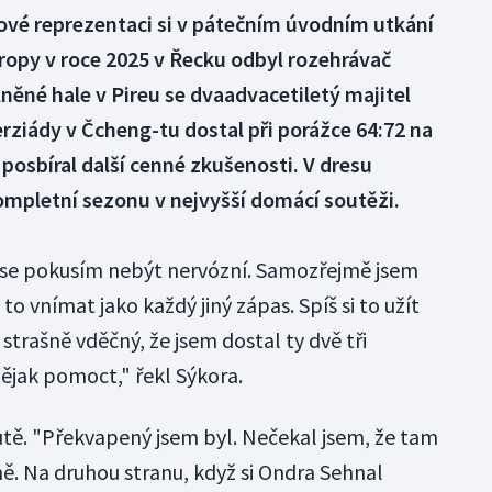
ové reprezentaci si v pátečním úvodním utkání
vropy v roce 2025 v Řecku odbyl rozehrávač
lněné hale v Pireu se dvaadvacetiletý majitel
erziády v Čcheng-tu dostal při porážce 64:72 na
 posbíral další cenné zkušenosti. V dresu
ompletní sezonu v nejvyšší domácí soutěži.
že se pokusím nebýt nervózní. Samozřejmě jsem
 to vnímat jako každý jiný zápas. Spíš si to užít
strašně vděčný, že jsem dostal ty dvě tři
ějak pomoct," řekl Sýkora.
nutě. "Překvapený jsem byl. Nečekal jsem, že tam
ně. Na druhou stranu, když si Ondra Sehnal