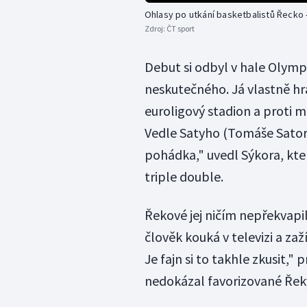
Ohlasy po utkání basketbalistů Řecko
Zdroj:
ČT sport
Debut si odbyl v hale Olympi
neskutečného. Já vlastně hr
euroligový stadion a proti m
Vedle Satyho (Tomáše Sator
pohádka," uvedl Sýkora, kter
triple double.
Řekové jej ničím nepřekvapili
člověk kouká v televizi a zažív
Je fajn si to takhle zkusit," 
nedokázal favorizované Řek