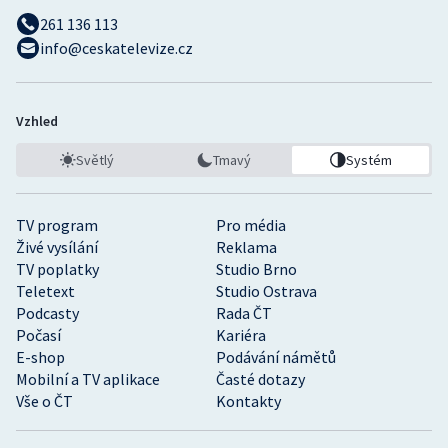
261 136 113
info@ceskatelevize.cz
Vzhled
Světlý
Tmavý
Systém
TV program
Pro média
Živé vysílání
Reklama
TV poplatky
Studio Brno
Teletext
Studio Ostrava
Podcasty
Rada ČT
Počasí
Kariéra
E-shop
Podávání námětů
Mobilní a TV aplikace
Časté dotazy
Vše o ČT
Kontakty