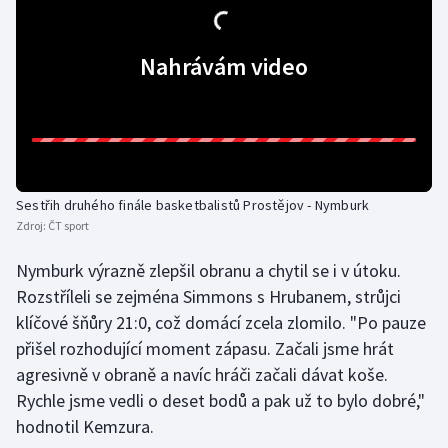
Olympijské hry
Nahrávám video
Parasport
Plavání
Plážový volejbal
Sestřih druhého finále basketbalistů Prostějov - Nymburk
Ragby
Zdroj:
ČT sport
Nymburk výrazně zlepšil obranu a chytil se i v útoku.
Rychlobruslení
Rozstříleli se zejména Simmons s Hrubanem, strůjci
Rychlostní kanoistika
klíčové šňůry 21:0, což domácí zcela zlomilo. "Po pauze
přišel rozhodující moment zápasu. Začali jsme hrát
Short track
agresivně v obraně a navíc hráči začali dávat koše.
Rychle jsme vedli o deset bodů a pak už to bylo dobré,"
Sportovní střelba
hodnotil Kemzura.