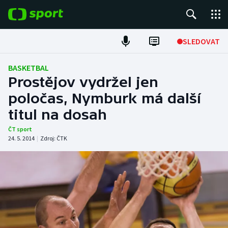
POPULÁRNÍ
SLEDOVAT
Fotbal
BASKETBAL
Prostějov vydržel jen
Hokej
poločas, Nymburk má další
titul na dosah
Tenis
ČT sport
Atletika
24. 5. 2014
|
Zdroj:
ČTK
Cyklistika
DALŠÍ SPORTY
Americký fotbal
NEPŘEHLÉDNĚTE