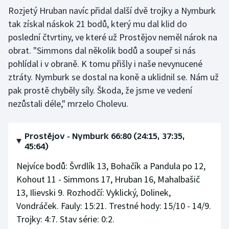
Stolní tenis
Rozjetý Hruban navíc přidal další dvě trojky a Nymburk
tak získal náskok 21 bodů, který mu dal klid do
Triatlon
poslední čtvrtiny, ve které už Prostějov neměl nárok na
obrat. "Simmons dal několik bodů a soupeř si nás
Veslování
pohlídal i v obraně. K tomu přišly i naše nevynucené
ztráty. Nymburk se dostal na koně a uklidnil se. Nám už
Vodní slalom
pak prostě chyběly síly. Škoda, že jsme ve vedení
nezůstali déle," mrzelo Cholevu.
Volejbal
Ostatní
Prostějov - Nymburk 66:80 (24:15, 37:35,
45:64)
Nejvíce bodů: Švrdlík 13, Bohačík a Pandula po 12,
Kohout 11 - Simmons 17, Hruban 16, Mahalbašič
13, Ilievski 9. Rozhodčí: Vyklický, Dolinek,
Vondráček. Fauly: 15:21. Trestné hody: 15/10 - 14/9.
Trojky: 4:7. Stav série: 0:2.