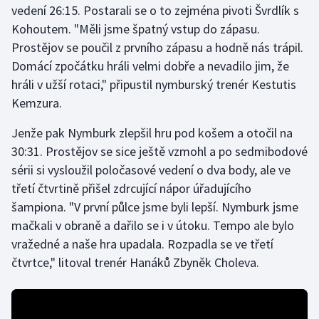
vedení 26:15. Postarali se o to zejména pivoti Švrdlík s
Kohoutem. "Měli jsme špatný vstup do zápasu.
Gymnastika
Prostějov se poučil z prvního zápasu a hodně nás trápil.
Domácí zpočátku hráli velmi dobře a nevadilo jim, že
Házená
hráli v užší rotaci," připustil nymburský trenér Kestutis
Jezdectví
Kemzura.
Jenže pak Nymburk zlepšil hru pod košem a otočil na
Judo
30:31. Prostějov se sice ještě vzmohl a po sedmibodové
sérii si vysloužil poločasové vedení o dva body, ale ve
Krasobruslení
třetí čtvrtině přišel zdrcující nápor úřadujícího
Lezení
šampiona. "V první půlce jsme byli lepší. Nymburk jsme
mačkali v obraně a dařilo se i v útoku. Tempo ale bylo
Lyže a snowboard
vražedné a naše hra upadala. Rozpadla se ve třetí
čtvrtce," litoval trenér Hanáků Zbyněk Choleva.
Moderní pětiboj
Motorsport