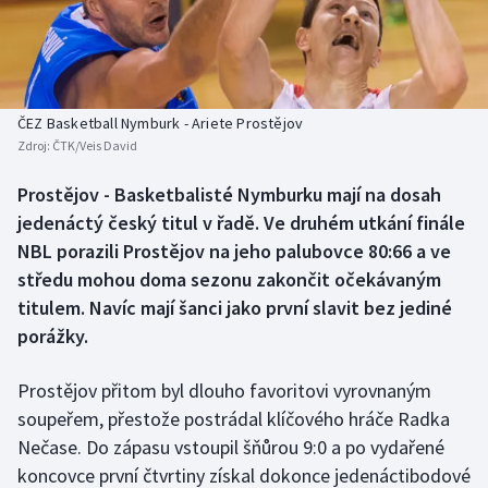
Baseball a softbal
Soutěže
Basketbal
Historické návraty
Biatlon
Aplikace ČT sport
ČEZ Basketball Nymburk - Ariete Prostějov
Zdroj:
ČTK/Veis David
Boby a skeleton
AZ kvíz
Prostějov - Basketbalisté Nymburku mají na dosah
jedenáctý český titul v řadě. Ve druhém utkání finále
Box
NBL porazili Prostějov na jeho palubovce 80:66 a ve
Curling
středu mohou doma sezonu zakončit očekávaným
titulem. Navíc mají šanci jako první slavit bez jediné
Dostihy
porážky.
Florbal
Prostějov přitom byl dlouho favoritovi vyrovnaným
soupeřem, přestože postrádal klíčového hráče Radka
Futsal
Nečase. Do zápasu vstoupil šňůrou 9:0 a po vydařené
koncovce první čtvrtiny získal dokonce jedenáctibodové
Golf