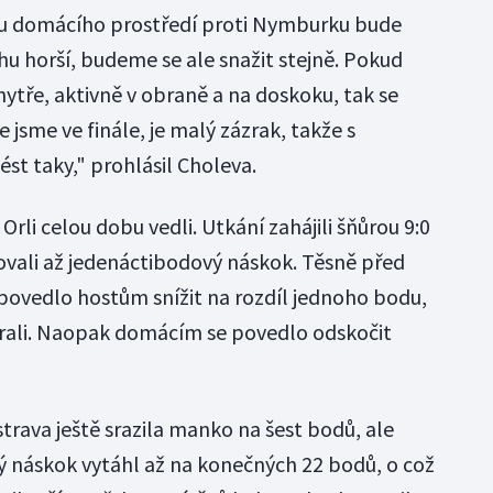
odu domácího prostředí proti Nymburku bude
chu horší, budeme se ale snažit stejně. Pokud
ytře, aktivně v obraně a na doskoku, tak se
e jsme ve finále, je malý zázrak, takže s
t taky," prohlásil Choleva.
rli celou dobu vedli. Utkání zahájili šňůrou 9:0
covali až jedenáctibodový náskok. Těsně před
povedlo hostům snížit na rozdíl jednoho bodu,
brali. Naopak domácím se povedlo odskočit
trava ještě srazila manko na šest bodů, ale
rý náskok vytáhl až na konečných 22 bodů, o což