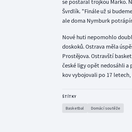
se postaral trojkou Marko. 
Švrdlík. "Finále už si budeme
ale doma Nymburk potrápíme.
Nové huti nepomohlo double
doskoků. Ostrava měla úspěš
Prostějova. Ostravští baske
české ligy opět nedosáhli a
kov vybojovali po 17 letech, 
ŠTÍTKY
Basketbal
Domácí soutěže