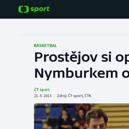
POPULÁRNÍ
DALŠÍ SPORTY
Fotbal
Americký fotbal
BASKETBAL
Prostějov si o
Hokej
Baseball a softbal
Nymburkem o 
Tenis
Basketbal
Atletika
Biatlon
ČT sport
21. 5. 2013
|
Zdroj:
ČT sport
,
ČTK
Cyklistika
Boby a skeleton
Box