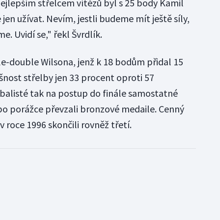
Nejlepším střelcem vítězů byl s 25 body Kamil
 jen užívat. Nevím, jestli budeme mít ještě síly,
 Uvidí se," řekl Švrdlík.
-double Wilsona, jenž k 18 bodům přidal 15
nost střelby jen 33 procent oproti 57
tbalisté tak na postup do finále samostatné
 po porážce převzali bronzové medaile. Cenný
v roce 1996 skončili rovněž třetí.