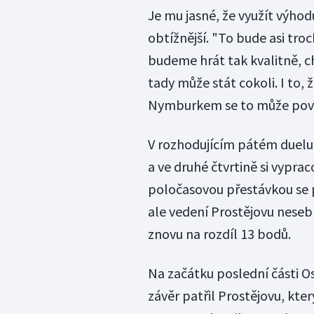
Je mu jasné, že využít výh
obtížnější. "To bude asi tro
budeme hrát tak kvalitně, ch
tady může stát cokoli. I to, ž
Nymburkem se to může povés
V rozhodujícím pátém duelu O
a ve druhé čtvrtině si vypra
poločasovou přestávkou se 
ale vedení Prostějovu nese
znovu na rozdíl 13 bodů.
Na začátku poslední části Os
závěr patřil Prostějovu, kte