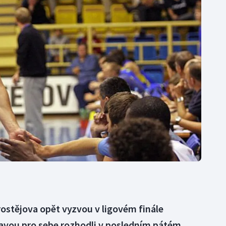
Moderní pětiboj
Triatlon
Motorsport
Veslování
Olympijské hry
Vodní slalom
Parasport
Volejbal
Plavání
Ostatní
Plážový volejbal
rostějova opět vyzvou v ligovém finále
avou pro sebe rozhodli v posledním pátém