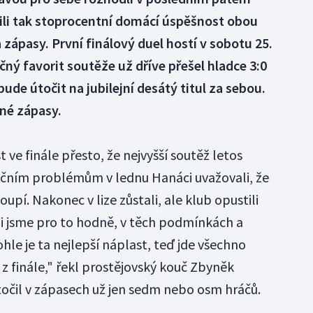
ili tak stoprocentní domácí úspěšnost obou
 na zápasy. První finálový duel hostí v sobotu 25.
ý favorit soutěže už dříve přešel hladce 3:0
ude útočit na jubilejní desátý titul za sebou.
zné zápasy.
ast ve finále přesto, že nejvyšší soutěž letos
nčním problémům v lednu Hanáci uvažovali, že
upí. Nakonec v lize zůstali, ale klub opustili
ali jsme pro to hodně, v těch podmínkách a
hle je ta nejlepší náplast, teď jde všechno
z finále," řekl prostějovský kouč Zbyněk
točil v zápasech už jen sedm nebo osm hráčů.