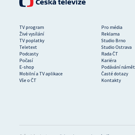
TV program
Pro média
Živé vysílání
Reklama
TV poplatky
Studio Brno
Teletext
Studio Ostrava
Podcasty
Rada ČT
Počasí
Kariéra
E-shop
Podávání námět
Mobilní a TV aplikace
Časté dotazy
Vše o ČT
Kontakty