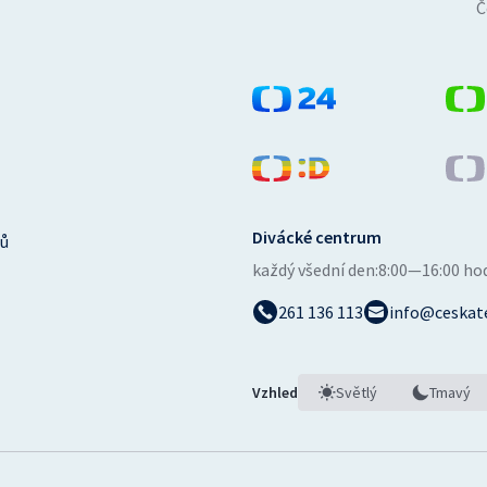
Č
Divácké centrum
ů
každý všední den:
8:00—16:00 ho
261 136 113
info@ceskate
Vzhled
Světlý
Tmavý