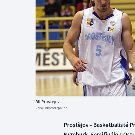
Curling
Dostihy
Florbal
Futsal
Golf
Gymnastika
BK Prostějov
Zdroj:
bkprostejov.cz
Prostějov - Basketbalisté P
Nymburk. Semifinále s Ostr