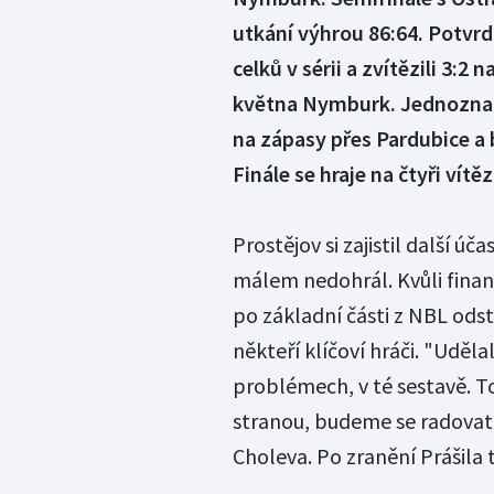
utkání výhrou 86:64. Potvrd
celků v sérii a zvítězili 3:2
května Nymburk. Jednoznačn
na zápasy přes Pardubice a b
Finále se hraje na čtyři vítě
Prostějov si zajistil další úč
málem nedohrál. Kvůli fina
po základní části z NBL odsto
někteří klíčoví hráči. "Uděl
problémech, v té sestavě. To
stranou, budeme se radovat 
Choleva. Po zranění Prášila 