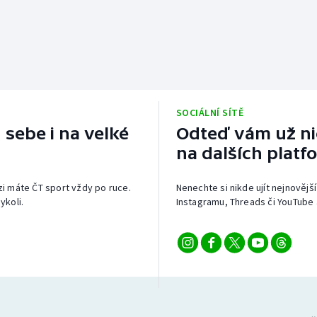
SOCIÁLNÍ SÍTĚ
 sebe i na velké
Odteď vám už nic
na dalších platf
izi máte ČT sport vždy po ruce.
Nenechte si nikde ujít nejnovější
ykoli.
Instagramu, Threads či YouTube 