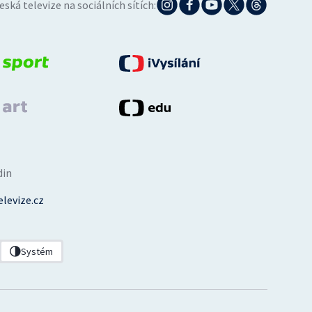
eská televize na sociálních sítích:
din
levize.cz
Systém