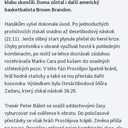
klubu skončili. Doma zůstal i další americký
basketbalista Brown Brandon.
Gymnastika
Hanákům vyšel dokonale úvod. Po jednoduchých
Házená
protiútocích získali snadno až desetibodový náskok
(21:11). Jenže slibný start plynule přešel do herní krize.
Jezdectví
Chyby protivníka v obraně využívali hosté k pohledným
kombinacím, po nichž se lehce dostávali zásluhou
Judo
rozehrávače Marko Cara pod košem do snadných
Krasobruslení
střeleckých pozic. V této fázi Prostějov špatně bránil,
hrál hodně staticky a také se mu přestala dařit
Lezení
koncovka. Výsledkem byla čtrnáctibodová šňůra
Zadaru, který získal náskok 36:28.
Lyže a snowboard
Trenér Peter Bálint se snažil oddechovými časy
Moderní pětiboj
vyburcovat své svěřence k obratu. Do poločasové
přestávky se však hráči Prostějova trápili. Změna přišla
Motorsport
po pauze. Prostějov zpřesnil nejen kombinační akce, ale