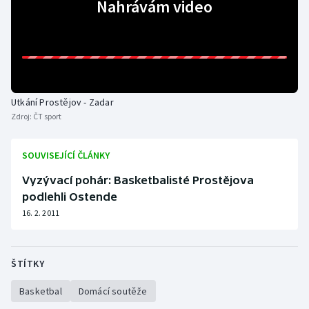
Nahrávám video
Stolní tenis
Triatlon
Veslování
Utkání Prostějov - Zadar
Vodní slalom
Zdroj:
ČT sport
Volejbal
SOUVISEJÍCÍ ČLÁNKY
Ostatní
Vyzývací pohár: Basketbalisté Prostějova
podlehli Ostende
16. 2. 2011
ŠTÍTKY
Basketbal
Domácí soutěže