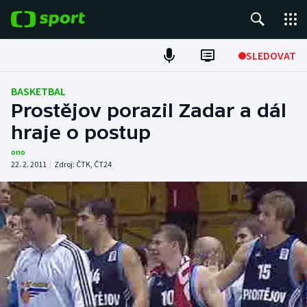
POPULÁRNÍ
SLEDOVAT
Fotbal
BASKETBAL
Prostějov porazil Zadar a dál
Hokej
hraje o postup
Tenis
ono
22. 2. 2011
|
Zdroj:
ČTK
,
ČT24
Atletika
Cyklistika
DALŠÍ SPORTY
Americký fotbal
NEPŘEHLÉDNĚTE