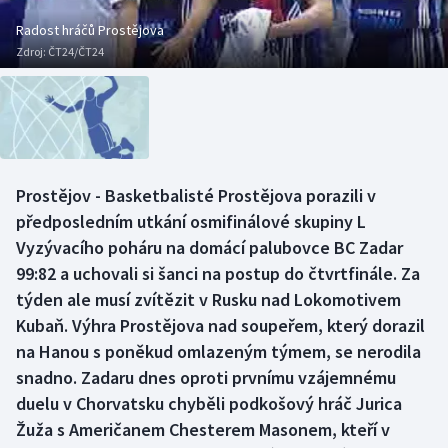
Baseball a softbal
Soutěže
Radost hráčů Prostějova
Zdroj:
ČT24/ČT24
Basketbal
Historické návraty
Biatlon
Aplikace ČT sport
Boby a skeleton
AZ kvíz
Prostějov - Basketbalisté Prostějova porazili v
Box
předposledním utkání osmifinálové skupiny L
Vyzývacího poháru na domácí palubovce BC Zadar
Curling
99:82 a uchovali si šanci na postup do čtvrtfinále. Za
týden ale musí zvítězit v Rusku nad Lokomotivem
Dostihy
Kubaň. Výhra Prostějova nad soupeřem, který dorazil
Florbal
na Hanou s poněkud omlazeným týmem, se nerodila
snadno. Zadaru dnes oproti prvnímu vzájemnému
Futsal
duelu v Chorvatsku chyběli podkošový hráč Jurica
Žuža s Američanem Chesterem Masonem, kteří v
Golf