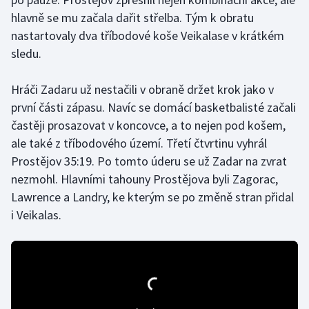
hlavně se mu začala dařit střelba. Tým k obratu
Olympijské hry
nastartovaly dva tříbodové koše Veikalase v krátkém
sledu.
Parasport
Plavání
Hráči Zadaru už nestačili v obraně držet krok jako v
první části zápasu. Navíc se domácí basketbalisté začali
Plážový volejbal
častěji prosazovat v koncovce, a to nejen pod košem,
ale také z tříbodového území. Třetí čtvrtinu vyhrál
Ragby
Prostějov 35:19. Po tomto úderu se už Zadar na zvrat
nezmohl. Hlavními tahouny Prostějova byli Zagorac,
Rychlobruslení
Lawrence a Landry, ke kterým se po změně stran přidal
i Veikalas.
Rychlostní kanoistika
Short track
Sportovní střelba