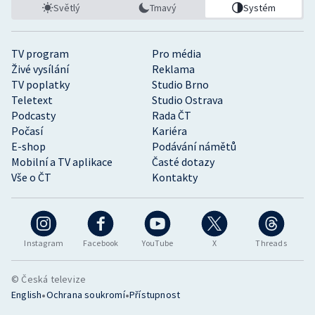
Světlý
Tmavý
Systém
TV program
Pro média
Živé vysílání
Reklama
TV poplatky
Studio Brno
Teletext
Studio Ostrava
Podcasty
Rada ČT
Počasí
Kariéra
E-shop
Podávání námětů
Mobilní a TV aplikace
Časté dotazy
Vše o ČT
Kontakty
Instagram
Facebook
YouTube
X
Threads
© Česká televize
•
•
English
Ochrana soukromí
Přístupnost