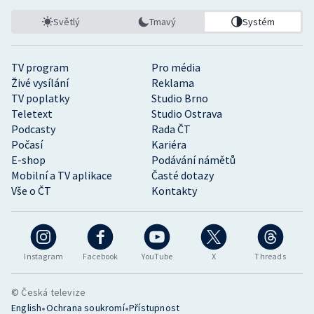
Světlý
Tmavý
Systém
TV program
Pro média
Živé vysílání
Reklama
TV poplatky
Studio Brno
Teletext
Studio Ostrava
Podcasty
Rada ČT
Počasí
Kariéra
E-shop
Podávání námětů
Mobilní a TV aplikace
Časté dotazy
Vše o ČT
Kontakty
Instagram
Facebook
YouTube
X
Threads
© Česká televize
•
•
English
Ochrana soukromí
Přístupnost