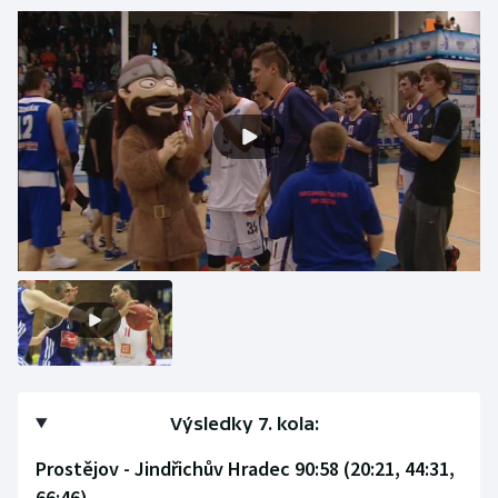
Olympijské hry
Parasport
Plavání
Plážový volejbal
Ragby
Rychlobruslení
Rychlostní kanoistika
Short track
Výsledky 7. kola:
Sportovní střelba
Prostějov - Jindřichův Hradec 90:58 (20:21, 44:31,
66:46)