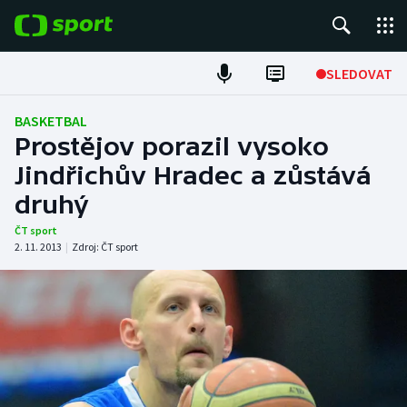
POPULÁRNÍ
SLEDOVAT
Fotbal
BASKETBAL
Prostějov porazil vysoko
Hokej
Jindřichův Hradec a zůstává
druhý
Tenis
ČT sport
Atletika
2. 11. 2013
|
Zdroj:
ČT sport
Cyklistika
DALŠÍ SPORTY
Americký fotbal
NEPŘEHLÉDNĚTE