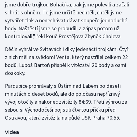
jsme dobře trojkou Bohačíka, pak jsme polevili a začali
si hrát s ohněm. To jsme určitě nechtěli, chtěli jsme
Gymnastika
vytvářet tlak a nenechávat dávat soupeře jednoduché
body. Naštěstí jsme se probudili a zápas potom už
Házená
kontrolovali," řekl kouč Prostějova Zbyněk Choleva.
Jezdectví
Děčín vyhrál ve Svitavách i díky jedenácti trojkám. Čtyři
z nich měl na svědomí Venta, který nastřílel celkem 22
Judo
bodů. Luboš Bartoň přispěl k vítězství 20 body a osmi
doskoky.
Krasobruslení
Pardubice prohrávaly s Ústím nad Labem po deseti
Lezení
minutách o deset bodů, ale do poločasu nepříznivý
vývoj otočily a nakonec zvítězily 84:69. Třetí výhrou za
Lyže a snowboard
sebou si Východočeši pojistili čtvrtou příčku před
Moderní pětiboj
Ostravou, která zvítězila na půdě USK Praha 70:55.
Motorsport
Videa