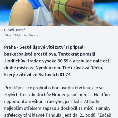
Baseball a softbal
Soutěže
Basketbal
Historické návraty
Biatlon
Aplikace ČT sport
Luboš Bartoň
Zdroj:
ČTK/Michal Doležal
Boby a skeleton
AZ kvíz
Praha - Šesté ligové vítězství si připsali
basketbalisté prostějova. Tentokrát porazili
Box
Jindřichův Hradec vysoko 90:59 a v tabulce dále drží
Curling
druhé místo za Nymburkem. Třetí zůstává Děčín,
který zvítězil ve Svitavách 81:74.
Dostihy
Prostějov sice prohrál o bod úvodní čtvrtinu, ale ve
Florbal
zbylých třech Jindřichův Hradec jasně předčil. Hostům
nepomohl ani výkon Traceyho, jenž byl s 23 body
Futsal
nejlepším střelcem zápasu a doskočil 11 míčů. Hanáky
střelecky táhl hlavně Pandula, jenž dal 21 bodů. "Začali
Golf