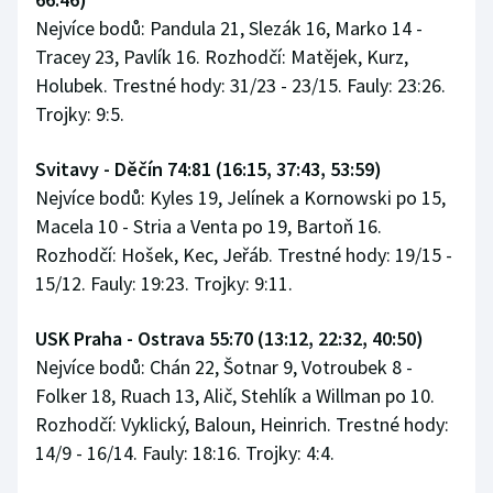
Stolní tenis
Nejvíce bodů: Pandula 21, Slezák 16, Marko 14 -
Tracey 23, Pavlík 16. Rozhodčí: Matějek, Kurz,
Triatlon
Holubek. Trestné hody: 31/23 - 23/15. Fauly: 23:26.
Trojky: 9:5.
Veslování
Svitavy - Děčín 74:81 (16:15, 37:43, 53:59)
Vodní slalom
Nejvíce bodů: Kyles 19, Jelínek a Kornowski po 15,
Macela 10 - Stria a Venta po 19, Bartoň 16.
Volejbal
Rozhodčí: Hošek, Kec, Jeřáb. Trestné hody: 19/15 -
Ostatní
15/12. Fauly: 19:23. Trojky: 9:11.
USK Praha - Ostrava 55:70 (13:12, 22:32, 40:50)
Nejvíce bodů: Chán 22, Šotnar 9, Votroubek 8 -
Folker 18, Ruach 13, Alič, Stehlík a Willman po 10.
Rozhodčí: Vyklický, Baloun, Heinrich. Trestné hody:
14/9 - 16/14. Fauly: 18:16. Trojky: 4:4.