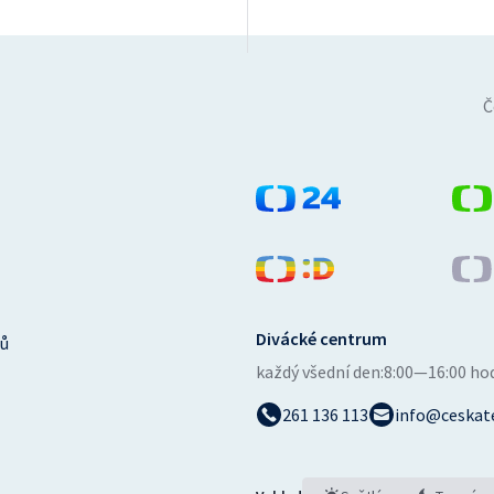
Č
Divácké centrum
ů
každý všední den:
8:00—16:00 ho
261 136 113
info@ceskate