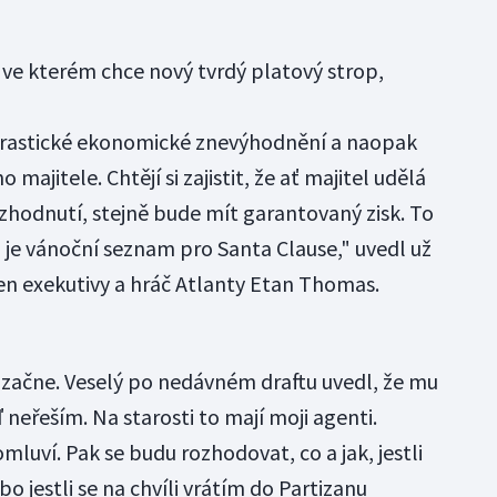
ve kterém chce nový tvrdý platový strop,
drastické ekonomické znevýhodnění a naopak
majitele. Chtějí si zajistit, že ať majitel udělá
zhodnutí, stejně bude mít garantovaný zisk. To
 je vánoční seznam pro Santa Clause," uvedl už
len exekutivy a hráč Atlanty Etan Thomas.
 začne. Veselý po nedávném draftu uvedl, že mu
ď neřeším. Na starosti to mají moji agenti.
mluví. Pak se budu rozhodovat, co a jak, jestli
o jestli se na chvíli vrátím do Partizanu