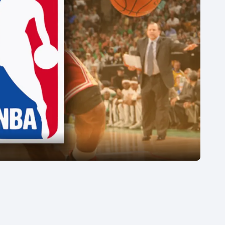
Moderní pětiboj
Triatlon
Motorsport
Veslování
Olympijské hry
Vodní slalom
Parasport
Volejbal
Plavání
Ostatní
Plážový volejbal