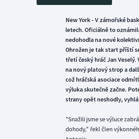
New York - V zámořské baske
letech. Oficiálně to oznámi
nedohodla na nové kolektivní
Ohrožen je tak start příští s
třetí český hráč Jan Veselý.
na nový platový strop a da
což hráčská asociace odmítl
výluka skutečně začne. Pot
strany opět neshodly, vyhlás
"Snažili jsme se výluce zab
dohody," řekl člen výkonné
Antonia.