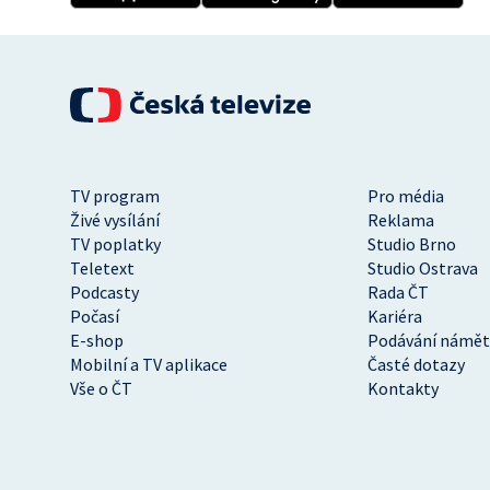
TV program
Pro média
Živé vysílání
Reklama
TV poplatky
Studio Brno
Teletext
Studio Ostrava
Podcasty
Rada ČT
Počasí
Kariéra
E-shop
Podávání námět
Mobilní a TV aplikace
Časté dotazy
Vše o ČT
Kontakty