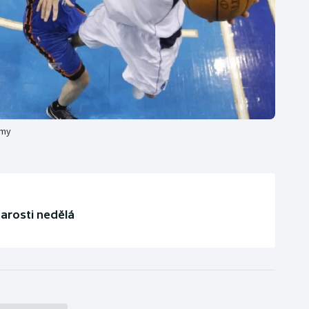
omy
tarosti nedělá