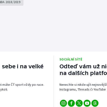
NBA 2018/2019
SOCIÁLNÍ SÍTĚ
 sebe i na velké
Odteď vám už nic
na dalších platf
izi máte ČT sport vždy po ruce.
Nenechte si nikde ujít nejnovější
ykoli.
Instagramu, Threads či YouTube 