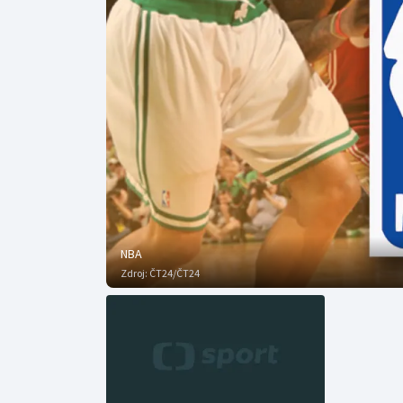
Curling
Dostihy
Florbal
Futsal
Golf
Gymnastika
NBA
Zdroj:
ČT24/ČT24