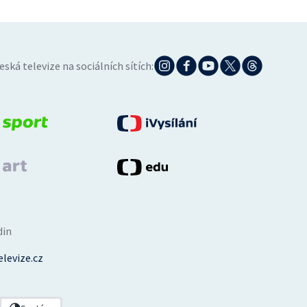
eská televize na sociálních sítích:
din
levize.cz