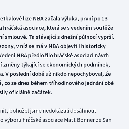
tbalové lize NBA začala výluka, první po 13
la hráčská asociace, která se s vedením soutěže
 smlouvě. Ta stávající s dnešní půlnocí vyprší.
ezony, v níž se má v NBA objevit i historicky
 Vedení NBA předložilo hráčské asociaci návrh
lší změny týkající se ekonomických podmínek,
a. V poslední době už nikdo nepochyboval, že
é, co se dnes během tříhodinového jednání obě
ily oficiálně začátek.
ránit, bohužel jsme nedokázali dosáhnout
ho výboru hráčské asociace Matt Bonner ze San