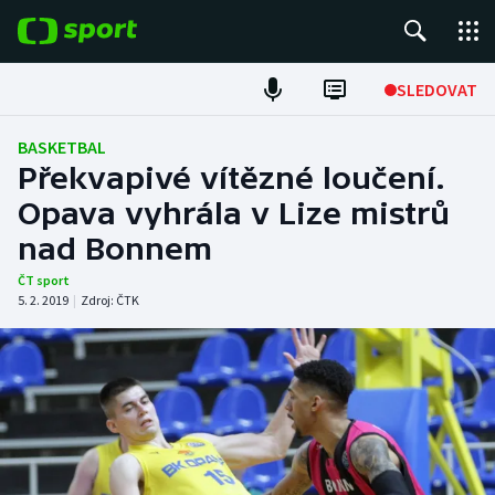
POPULÁRNÍ
SLEDOVAT
Fotbal
BASKETBAL
Překvapivé vítězné loučení.
Hokej
Opava vyhrála v Lize mistrů
nad Bonnem
Tenis
ČT sport
Atletika
5. 2. 2019
|
Zdroj:
ČTK
Cyklistika
DALŠÍ SPORTY
Americký fotbal
NEPŘEHLÉDNĚTE