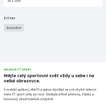
30. 1. 2019
Stolní tenis
Triatlon
ŠTÍTKY
Veslování
Basketbal
Vodní slalom
Volejbal
Ostatní
APLIKACE ČT SPORT
Mějte celý sportovní svět vždy u sebe i na
velké obrazovce.
S mobilní aplikací, HbbTV a apkou iVysílání ve své chytré televizi
máte ČT sport vždy po ruce. Sledujte přímé přenosy, články a
bonusový obsah kdekoli a kdykoli.