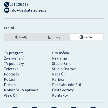
261 136 113
info@ceskatelevize.cz
Vzhled
Světlý
Tmavý
Systém
TV program
Pro média
Živé vysílání
Reklama
TV poplatky
Studio Brno
Teletext
Studio Ostrava
Podcasty
Rada ČT
Počasí
Kariéra
E-shop
Podávání námětů
Mobilní a TV aplikace
Časté dotazy
Vše o ČT
Kontakty