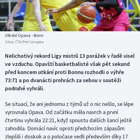
Baseball a softbal
Soutěže
Basketbal
Historické návraty
Biatlon
Aplikace ČT sport
Utkání Opava - Bonn
Zdroj:
ČTK/Petr Sznapka
Boby a skeleton
AZ kvíz
Nelichotivý rekord Ligy mistrů 13 porážek v řadě visel
ve vzduchu. Opavští basketbalisté však pět sekund
Box
před koncem utkání proti Bonnu rozhodli o výhře
Curling
73:71 a po dvanácti prohrách za sebou v soutěži
podruhé vyhráli.
Dostihy
Se situací, že ani jednomu z týmů už o nic nešlo, se lépe
Florbal
vyrovnala Opava. Od začátku měla navrch a první
čtvrtinu vyhrála 22:21, když spoustu dalších šancí ještě
Futsal
zahodila. Domácí navíc oproti předchozím zápasům
zlepšili i doskok a o poločase vedli především díky 17
Golf