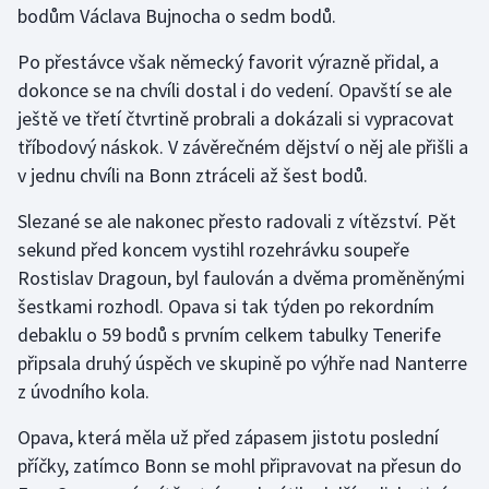
bodům Václava Bujnocha o sedm bodů.
Gymnastika
Po přestávce však německý favorit výrazně přidal, a
dokonce se na chvíli dostal i do vedení. Opavští se ale
Házená
ještě ve třetí čtvrtině probrali a dokázali si vypracovat
tříbodový náskok. V závěrečném dějství o něj ale přišli a
Jezdectví
v jednu chvíli na Bonn ztráceli až šest bodů.
Judo
Slezané se ale nakonec přesto radovali z vítězství. Pět
sekund před koncem vystihl rozehrávku soupeře
Krasobruslení
Rostislav Dragoun, byl faulován a dvěma proměněnými
šestkami rozhodl. Opava si tak týden po rekordním
Lezení
debaklu o 59 bodů s prvním celkem tabulky Tenerife
připsala druhý úspěch ve skupině po výhře nad Nanterre
Lyže a snowboard
z úvodního kola.
Moderní pětiboj
Opava, která měla už před zápasem jistotu poslední
příčky, zatímco Bonn se mohl připravovat na přesun do
Motorsport