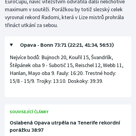
EuroCupu, navíc vítězstvím odvrátila další nelichotivé
maximum v soutěži. Porážkou by totiž slezský celek
Olympijské hry
vyrovnal rekord Radomi, která v Lize mistrů prohrála
Parasport
třináct utkání za sebou.
Plavání
Opava - Bonn 73:71 (22:21, 41:34, 56:53)
Plážový volejbal
Nejvíce bodů: Bujnoch 20, Kouřil 15, Švandrlík,
Štěpánek oba 9 - Subotič 15, Reischel 12, Webb 11,
Ragby
Hanlan, Mayo oba 9. Fauly: 16:20. Trestné hody:
15/8 - 15/9. Trojky: 13:10. Doskoky: 39:39.
Rychlobruslení
Rychlostní kanoistika
Short track
SOUVISEJÍCÍ ČLÁNKY
Oslabená Opava utrpěla na Tenerife rekordní
Sportovní střelba
porážku 38:97