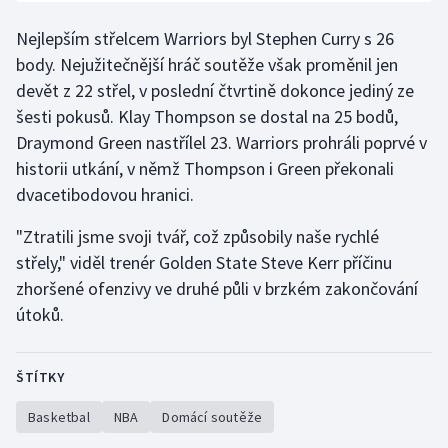
Olympijské hry
Nejlepším střelcem Warriors byl Stephen Curry s 26
body. Nejužitečnější hráč soutěže však proměnil jen
Parasport
devět z 22 střel, v poslední čtvrtině dokonce jediný ze
šesti pokusů. Klay Thompson se dostal na 25 bodů,
Plavání
Draymond Green nastřílel 23. Warriors prohráli poprvé v
historii utkání, v němž Thompson i Green překonali
Plážový volejbal
dvacetibodovou hranici.
Ragby
"Ztratili jsme svoji tvář, což způsobily naše rychlé
střely," viděl trenér Golden State Steve Kerr příčinu
Rychlobruslení
zhoršené ofenzivy ve druhé půli v brzkém zakončování
útoků.
Rychlostní kanoistika
Short track
ŠTÍTKY
Sportovní střelba
Basketbal
NBA
Domácí soutěže