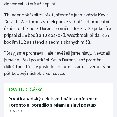
do vedení, které už nepustili.
Gymnastika
Thunder dokázali zvítězit, přestože jeho hvězdy Kevin
Durant i Westbrook stříleli pouze s třiatřicetiprocentní
Házená
úspěšností z pole. Durant proměnil deset z 30 pokusů a
připsal si 26 bodů a 10 doskoků. Westbrook přidal k 27
Jezdectví
bodům i 12 asistencí a sedm získaných míčů.
Judo
"Brzy jsme prohrávali, ale nevěšeli jsme hlavy. Nevzdali
jsme se," řekl po utkání Kevin Durant, jenž proměnil
Krasobruslení
důležitou střelu v poslední minutě a zařídil svému týmu
pětibodový náskok v koncovce.
Lezení
Lyže a snowboard
SOUVISEJÍCÍ ČLÁNKY
První kanadský celek ve finále konference.
Moderní pětiboj
Toronto si poradilo s Miami a slaví postup
16. 5. 2016
Motorsport