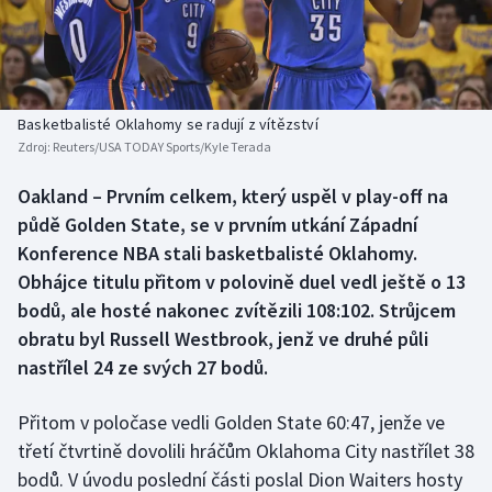
Baseball a softbal
Soutěže
Basketbal
Historické návraty
Biatlon
Aplikace ČT sport
Basketbalisté Oklahomy se radují z vítězství
Zdroj:
Reuters/USA TODAY Sports/Kyle Terada
Boby a skeleton
AZ kvíz
Oakland – Prvním celkem, který uspěl v play-off na
půdě Golden State, se v prvním utkání Západní
Box
Konference NBA stali basketbalisté Oklahomy.
Curling
Obhájce titulu přitom v polovině duel vedl ještě o 13
bodů, ale hosté nakonec zvítězili 108:102. Strůjcem
Dostihy
obratu byl Russell Westbrook, jenž ve druhé půli
nastřílel 24 ze svých 27 bodů.
Florbal
Přitom v poločase vedli Golden State 60:47, jenže ve
Futsal
třetí čtvrtině dovolili hráčům Oklahoma City nastřílet 38
bodů. V úvodu poslední části poslal Dion Waiters hosty
Golf