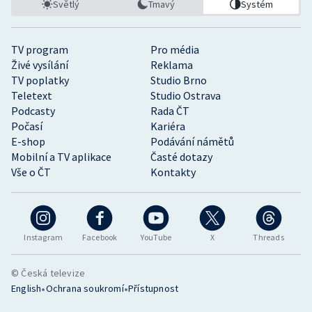
Světlý
Tmavý
Systém
TV program
Pro média
Živé vysílání
Reklama
TV poplatky
Studio Brno
Teletext
Studio Ostrava
Podcasty
Rada ČT
Počasí
Kariéra
E-shop
Podávání námětů
Mobilní a TV aplikace
Časté dotazy
Vše o ČT
Kontakty
Instagram
Facebook
YouTube
X
Threads
© Česká televize
•
•
English
Ochrana soukromí
Přístupnost