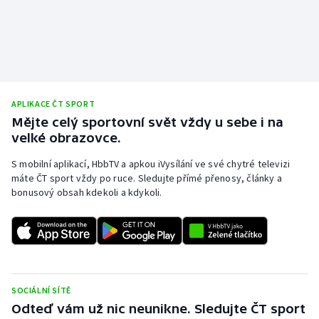
Stolní tenis
Triatlon
Veslování
APLIKACE ČT SPORT
Vodní slalom
Mějte celý sportovní svět vždy u sebe i na
velké obrazovce.
Volejbal
S mobilní aplikací, HbbTV a apkou iVysílání ve své chytré televizi
máte ČT sport vždy po ruce. Sledujte přímé přenosy, články a
Ostatní
bonusový obsah kdekoli a kdykoli.
SOCIÁLNÍ SÍTĚ
Odteď vám už nic neunikne. Sledujte ČT sport