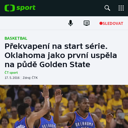
POPULÁRNÍ
SLEDOVAT
Fotbal
BASKETBAL
Překvapení na start série.
Hokej
Oklahoma jako první uspěla
na půdě Golden State
Tenis
ČT sport
Atletika
17. 5. 2016
|
Zdroj:
ČTK
Cyklistika
DALŠÍ SPORTY
Americký fotbal
NEPŘEHLÉDNĚTE