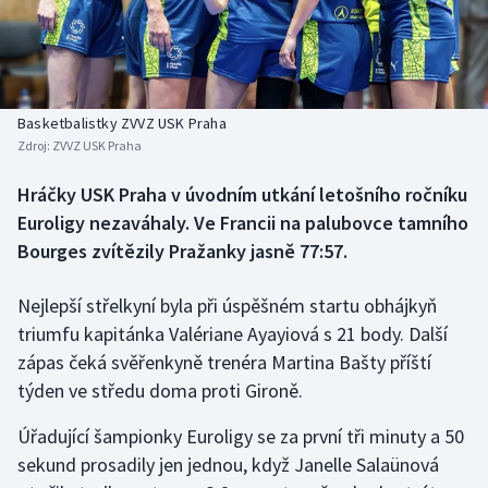
Baseball a softbal
Soutěže
Basketbal
Historické návraty
Biatlon
Aplikace ČT sport
Basketbalistky ZVVZ USK Praha
Zdroj:
ZVVZ USK Praha
Boby a skeleton
AZ kvíz
Hráčky USK Praha v úvodním utkání letošního ročníku
Euroligy nezaváhaly. Ve Francii na palubovce tamního
Box
Bourges zvítězily Pražanky jasně 77:57.
Curling
Nejlepší střelkyní byla při úspěšném startu obhájkyň
Dostihy
triumfu kapitánka Valériane Ayayiová s 21 body. Další
zápas čeká svěřenkyně trenéra Martina Bašty příští
Florbal
týden ve středu doma proti Gironě.
Futsal
Úřadující šampionky Euroligy se za první tři minuty a 50
sekund prosadily jen jednou, když Janelle Salaünová
Golf