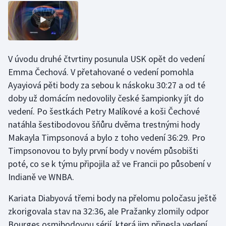
Olympijské hry
Parasport
V úvodu druhé čtvrtiny posunula USK opět do vedení
Plavání
Emma Čechová. V přetahované o vedení pomohla
Ayayiová pěti body za sebou k náskoku 30:27 a od té
Plážový volejbal
doby už domácím nedovolily české šampionky jít do
vedení. Po šestkách Petry Malíkové a koši Čechové
Ragby
natáhla šestibodovou šňůru dvěma trestnými hody
Rychlobruslení
Makayla Timpsonová a bylo z toho vedení 36:29. Pro
Timpsonovou to byly první body v novém působišti
Rychlostní kanoistika
poté, co se k týmu připojila až ve Francii po působení v
Indianě ve WNBA.
Short track
Kariata Diabyová třemi body na přelomu poločasu ještě
Sportovní střelba
zkorigovala stav na 32:36, ale Pražanky zlomily odpor
Bourges osmibodovou sérií, která jim přinesla vedení