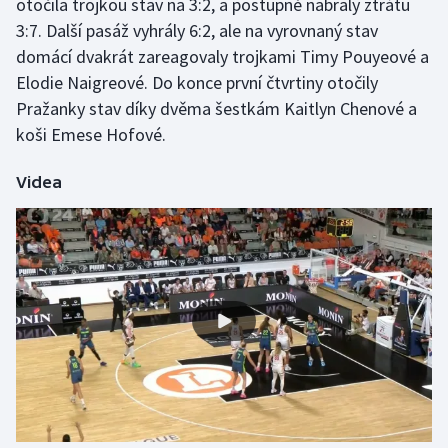
otočila trojkou stav na 3:2, a postupně nabraly ztrátu
3:7. Další pasáž vyhrály 6:2, ale na vyrovnaný stav
Gymnastika
domácí dvakrát zareagovaly trojkami Timy Pouyeové a
Elodie Naigreové. Do konce první čtvrtiny otočily
Házená
Pražanky stav díky dvěma šestkám Kaitlyn Chenové a
koši Emese Hofové.
Jezdectví
Videa
Judo
Krasobruslení
Lezení
Lyže a snowboard
Moderní pětiboj
Motorsport