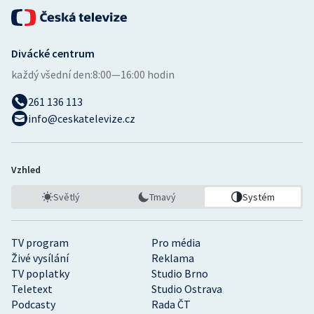
Divácké centrum
každý všední den:
8:00—16:00 hodin
261 136 113
info@ceskatelevize.cz
Vzhled
Světlý
Tmavý
Systém
TV program
Pro média
Živé vysílání
Reklama
TV poplatky
Studio Brno
Teletext
Studio Ostrava
Podcasty
Rada ČT