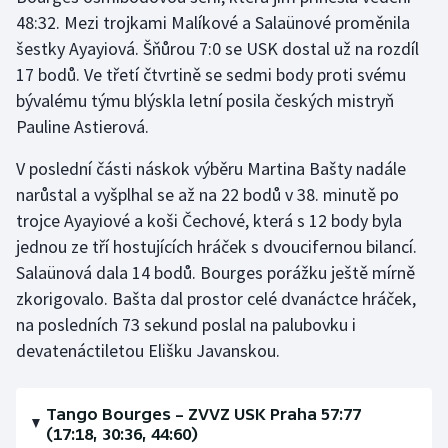
Stolní tenis
48:32. Mezi trojkami Malíkové a Salaünové proměnila
šestky Ayayiová. Šňůrou 7:0 se USK dostal už na rozdíl
Triatlon
17 bodů. Ve třetí čtvrtině se sedmi body proti svému
bývalému týmu blýskla letní posila českých mistryň
Veslování
Pauline Astierová.
Vodní slalom
V poslední části náskok výběru Martina Bašty nadále
narůstal a vyšplhal se až na 22 bodů v 38. minutě po
Volejbal
trojce Ayayiové a koši Čechové, která s 12 body byla
jednou ze tří hostujících hráček s dvoucifernou bilancí.
Ostatní
Salaünová dala 14 bodů. Bourges porážku ještě mírně
zkorigovalo. Bašta dal prostor celé dvanáctce hráček,
na posledních 73 sekund poslal na palubovku i
devatenáctiletou Elišku Javanskou.
Tango Bourges – ZVVZ USK Praha 57:77
(17:18, 30:36, 44:60)