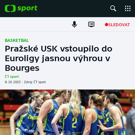
POPULÁRNÍ
SLEDOVAT
Fotbal
BASKETBAL
Pražské USK vstoupilo do
Hokej
Euroligy jasnou výhrou v
Bourges
Tenis
ČT sport
Atletika
8. 10. 2025
|
Zdroj:
ČT sport
Cyklistika
DALŠÍ SPORTY
Americký fotbal
NEPŘEHLÉDNĚTE