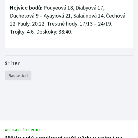
Nejvíce bodů:
Pouyeová 18, Diabyová 17,
Duchetová 9 – Ayayiová 21, Salaünová 14, Čechová
12. Fauly: 20:22. Trestné hody: 17/13 – 24/19.
Trojky: 4:6. Doskoky: 38:40.
ŠTÍTKY
Basketbal
APLIKACE ČT SPORT
Mějte celý sportovní svět vždy u sebe i na