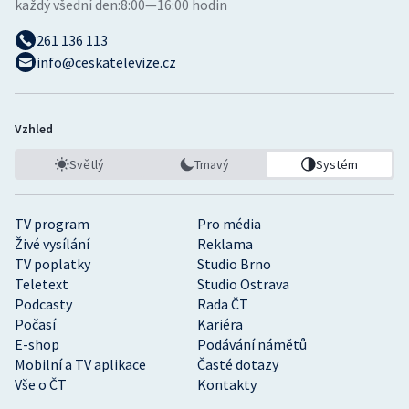
každý všední den:
8:00—16:00 hodin
261 136 113
info@ceskatelevize.cz
Vzhled
Světlý
Tmavý
Systém
TV program
Pro média
Živé vysílání
Reklama
TV poplatky
Studio Brno
Teletext
Studio Ostrava
Podcasty
Rada ČT
Počasí
Kariéra
E-shop
Podávání námětů
Mobilní a TV aplikace
Časté dotazy
Vše o ČT
Kontakty