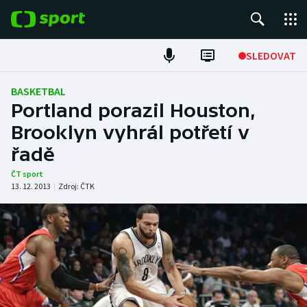
POPULÁRNÍ
SLEDOVAT
Fotbal
BASKETBAL
Portland porazil Houston,
Hokej
Brooklyn vyhrál potřetí v
řadě
Tenis
ČT sport
Atletika
13. 12. 2013
|
Zdroj:
ČTK
Cyklistika
DALŠÍ SPORTY
Americký fotbal
NEPŘEHLÉDNĚTE