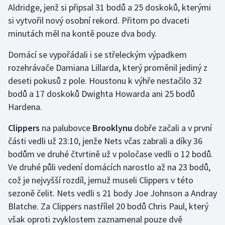
Aldridge, jenž si připsal 31 bodů a 25 doskoků, kterými
si vytvořil nový osobní rekord. Přitom po dvaceti
Gymnastika
minutách měl na kontě pouze dva body.
Házená
Domácí se vypořádali i se střeleckým výpadkem
rozehrávače Damiana Lillarda, který proměnil jediný z
Jezdectví
deseti pokusů z pole. Houstonu k výhře nestačilo 32
bodů a 17 doskoků Dwighta Howarda ani 25 bodů
Judo
Hardena.
Krasobruslení
Clippers
na palubovce
Brooklynu
dobře začali a v první
části vedli už 23:10, jenže Nets včas zabrali a díky 36
Lezení
bodům ve druhé čtvrtině už v poločase vedli o 12 bodů.
Ve druhé půli vedení domácích narostlo až na 23 bodů,
Lyže a snowboard
což je nejvyšší rozdíl, jemuž museli Clippers v této
Moderní pětiboj
sezoně čelit. Nets vedli s 21 body Joe Johnson a Andray
Blatche. Za Clippers nastřílel 20 bodů Chris Paul, který
Motorsport
však oproti zvyklostem zaznamenal pouze dvě