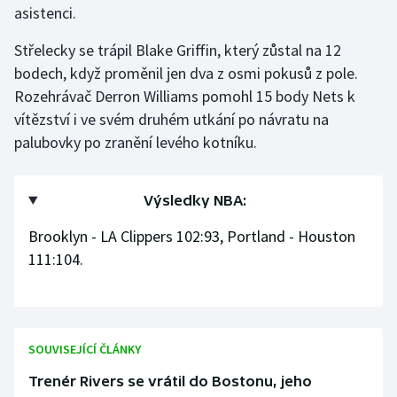
asistenci.
Olympijské hry
Střelecky se trápil Blake Griffin, který zůstal na 12
Parasport
bodech, když proměnil jen dva z osmi pokusů z pole.
Rozehrávač Derron Williams pomohl 15 body Nets k
Plavání
vítězství i ve svém druhém utkání po návratu na
palubovky po zranění levého kotníku.
Plážový volejbal
Ragby
Výsledky NBA:
Brooklyn - LA Clippers 102:93, Portland - Houston
Rychlobruslení
111:104.
Rychlostní kanoistika
Short track
SOUVISEJÍCÍ ČLÁNKY
Sportovní střelba
Trenér Rivers se vrátil do Bostonu, jeho