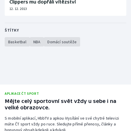
Clippers mu dopřáli vítězství
Stolní tenis
12. 12. 2013
Triatlon
ŠTÍTKY
Veslování
Basketbal
NBA
Domácí soutěže
Vodní slalom
Volejbal
Ostatní
APLIKACE ČT SPORT
Mějte celý sportovní svět vždy u sebe i na
velké obrazovce.
S mobilní aplikací, HbbTV a apkou iVysílání ve své chytré televizi
máte ČT sport vždy po ruce. Sledujte přímé přenosy, články a
bonusový obsah kdekoli a kdykoli.