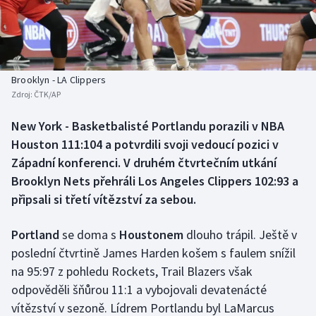
Baseball a softbal
Soutěže
Basketbal
Historické návraty
Biatlon
Aplikace ČT sport
Brooklyn - LA Clippers
Zdroj:
ČTK/AP
Boby a skeleton
AZ kvíz
New York - Basketbalisté Portlandu porazili v NBA
Houston 111:104 a potvrdili svoji vedoucí pozici v
Box
Západní konferenci. V druhém čtvrtečním utkání
Curling
Brooklyn Nets přehráli Los Angeles Clippers 102:93 a
připsali si třetí vítězství za sebou.
Dostihy
Portland
se doma s
Houstonem
dlouho trápil. Ještě v
Florbal
poslední čtvrtině James Harden košem s faulem snížil
na 95:97 z pohledu Rockets, Trail Blazers však
Futsal
odpověděli šňůrou 11:1 a vybojovali devatenácté
vítězství v sezoně. Lídrem Portlandu byl LaMarcus
Golf