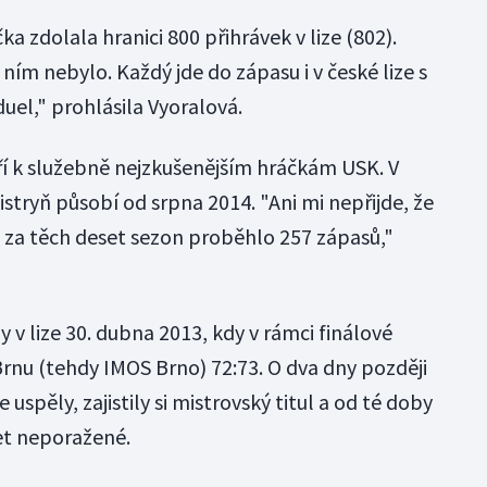
 zdolala hranici 800 přihrávek v lize (802).
ním nebylo. Každý jde do zápasu i v české lize s
uel," prohlásila Vyoralová.
í k služebně nejzkušenějším hráčkám USK. V
tryň působí od srpna 2014. "Ani mi nepřijde, že
e za těch deset sezon proběhlo 257 zápasů,"
v lize 30. dubna 2013, kdy v rámci finálové
rnu (tehdy IMOS Brno) 72:73. O dva dny později
 uspěly, zajistily si mistrovský titul a od té doby
let neporažené.