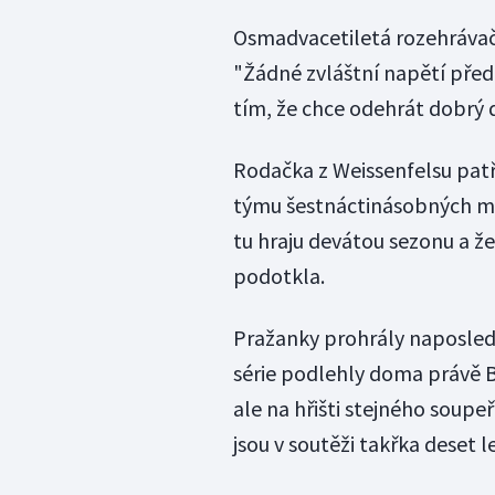
Osmadvacetiletá rozehrávačka
"Žádné zvláštní napětí před 
tím, že chce odehrát dobrý d
Rodačka z Weissenfelsu patř
týmu šestnáctinásobných mis
tu hraju devátou sezonu a ž
podotkla.
Pražanky prohrály naposledy 
série podlehly doma právě B
ale na hřišti stejného soupeře
jsou v soutěži takřka deset 