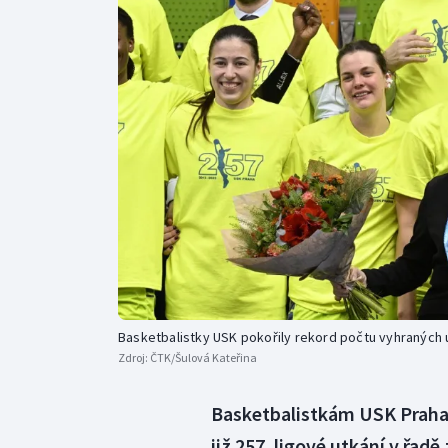
Curling
Dostihy
Florbal
Futsal
Golf
Gymnastika
Basketbalistky USK pokořily rekord počtu vyhraných 
Zdroj:
ČTK/Šulová Kateřina
Basketbalistkám USK Praha s
již 257. ligové utkání v řad