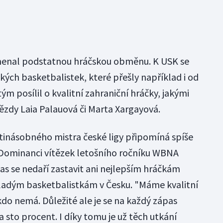
enal podstatnou hráčskou obměnu. K USK se
kých basketbalistek, které přešly například i od
ým posílil o kvalitní zahraniční hráčky, jakými
ězdy Laia Palauová či Marta Xargayová.
tinásobného mistra české ligy připomíná spíše
 Dominanci vítězek letošního ročníku WBNA
as se nedaří zastavit ani nejlepším hráčkám
ladým basketbalistkám v Česku. "Máme kvalitní
kdo nemá. Důležité ale je se na každý zápas
sto procent. I díky tomu je už těch utkání