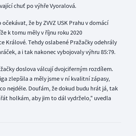
ývající chuť po výhře Vyoralová.
žko očekávat, že by ZVVZ USK Prahu v domácí
íže k tomu měly v říjnu roku 2020
ce Králové. Tehdy oslabené Pražačky odehrály
hráček, a i tak nakonec vybojovaly výhru 85:79.
žačky doslova válcují dvojciferným rozdílem.
iga zlepšila a měly jsme v ní kvalitní zápasy,
co nejdéle. Doufám, že dokud budu hrát já, tak
át holkám, aby jim to dál vydrželo," uvedla