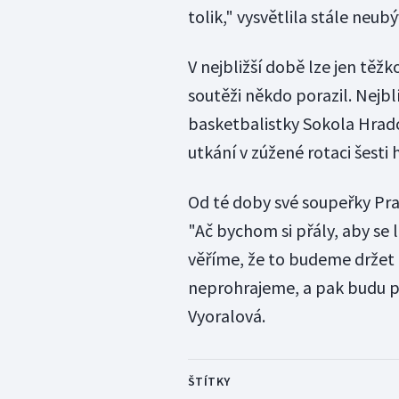
tolik," vysvětlila stále neub
V nejbližší době lze jen tě
soutěži někdo porazil. Nejbl
basketbalistky Sokola Hrad
utkání v zúžené rotaci šesti 
Od té doby své soupeřky Pra
"Ač bychom si přály, aby se l
věříme, že to budeme držet 
neprohrajeme, a pak budu př
Vyoralová.
ŠTÍTKY