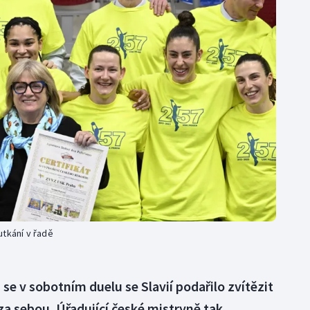
Moderní pětiboj
Triatlon
Motorsport
Veslování
Olympijské hry
Vodní slalom
Parasport
Volejbal
Plavání
Ostatní
Plážový volejbal
utkání v řadě
e v sobotním duelu se Slavií podařilo zvítězit
ě za sebou. Úřadující české mistryně tak