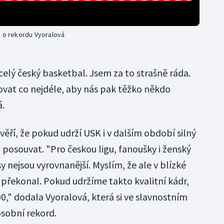
á o rekordu Vyoralová
 celý český basketbal. Jsem za to strašně ráda.
at co nejdéle, aby nás pak těžko někdo
á.
ěří, že pokud udrží USK i v dalším období silný
posouvat. "Pro českou ligu, fanoušky i ženský
y nejsou vyrovnanější. Myslím, že ale v blízké
 překonal. Pokud udržíme takto kvalitní kádr,
00," dodala Vyoralová, která si ve slavnostním
osobní rekord.