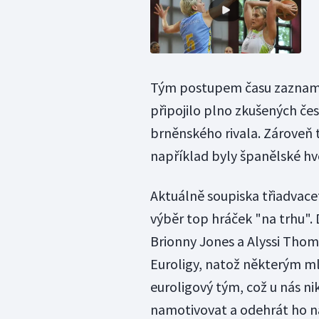
Tým postupem času zaznam
připojilo plno zkušených čes
brněnského rivala. Zároveň t
například byly španělské hv
Aktuálně soupiska třiadvace
výběr top hráček "na trhu".
Brionny Jones a Alyssi Thom
Euroligy, natož některým m
euroligový tým, což u nás ni
namotivovat a odehrát ho na 