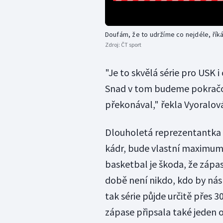
Doufám, že to udržíme co nejdéle, řík
Zdroj:
ČT sport
"Je to skvělá série pro USK i
Snad v tom budeme pokračov
překonával," řekla Vyoralov
Dlouholetá reprezentantka v
kádr, bude vlastní maximum 
basketbal je škoda, že zápas
době není nikdo, kdo by nás
tak série půjde určitě přes 3
zápase připsala také jeden 