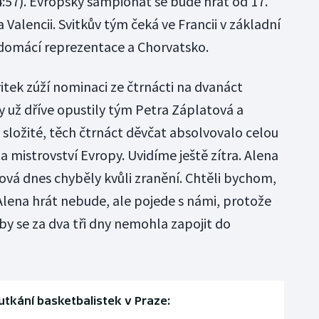
4:57). Evropský šampionát se bude hrát od 17.
 Valencii. Svitkův tým čeká ve Francii v základní
domácí reprezentace a Chorvatsko.
ek zúží nominaci ze čtrnácti na dvanáct
y už dříve opustily tým Petra Záplatová a
složité, těch čtrnáct děvčat absolvovalo celou
a mistrovství Evropy. Uvidíme ještě zítra. Alena
vá dnes chyběly kvůli zranění. Chtěli bychom,
 Alena hrát nebude, ale pojede s námi, protože
aby se za dva tři dny nemohla zapojit do
utkání basketbalistek v Praze: