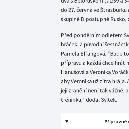
dva s Běloruskem (71:59 a 5
do 27. června ve Štrasburku a
skupině D postupně Rusko, 
Před pondělním odletem Svit
hráček. Z původní šestnáctk
Pamela Effangová. "Bude to 
přípravu a každá chce hrát n
Hanušová a Veronika Voráčko
aby Veronika už zítra hrála.
její zranění není tak vážné, 
tréninku," dodal Svitek.
Přípravné 