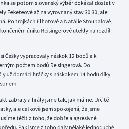
ka se potom slovenský výběr dokázal dostat v
ely Feketeové až na vyrovnaný stav 30:30, ale
á. Po trojkách Elhotové a Natálie Stoupalové,
akončeném úniku Reisingerové utekly na rozdíl
ž si Češky vypracovaly náskok 12 bodů a k
iferným počtem bodů Reisingerová. Do
šly už domácí hráčky s náskokem 14 bodů díky
ksonem.
kt zabraly a hrály jsme tak, jak máme. Určitě
atky, ale celkově jsem spokojená, že jsme
usíme těžit z toho, že dobře a agresivně
předu. Pak jsme z toho daly nějaké jednoduché