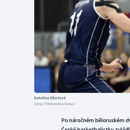
Curling
Dostihy
Florbal
Futsal
Golf
Gymnastika
Kateřina Elhotová
Zdroj:
ČTK/Kateřina Šulová
Po náročném běloruském dv
České basketbalistky zvládl