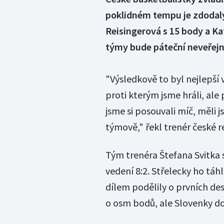
poklidném tempu je zdodaly 
Reisingerová s 15 body a Ka
týmy bude páteční neveřejný
"Výsledkově to byl nejlepší 
proti kterým jsme hráli, ale
jsme si posouvali míč, měli j
týmově," řekl trenér české r
Tým trenéra Štefana Svitka 
vedení 8:2. Střelecky ho táh
dílem podělily o prvních des
o osm bodů, ale Slovenky do 