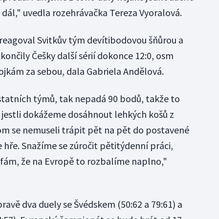
k dál," uvedla rozehrávačka Tereza Vyoralová.
areagoval Svitkův tým devítibodovou šňůrou a
akončily Češky další sérií dokonce 12:0, osm
rojkám za sebou, dala Gabriela Andělová.
tatních týmů, tak nepadá 90 bodů, takže to
 jestli dokážeme dosáhnout lehkých košů z
om se nemuseli trápit pět na pět do postavené
 hře. Snažíme se zúročit pětitýdenní práci,
fám, že na Evropě to rozbalíme naplno,"
pravě dva duely se Švédskem (50:62 a 79:61) a