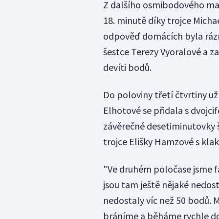
Z dalšího osmibodového man
18. minutě díky trojce Micha
odpověď domácích byla rázn
šestce Terezy Vyoralové a z
devíti bodů.
Do poloviny třetí čtvrtiny u
Elhotové se přidala s dvojc
závěrečné desetiminutovky 
trojce Elišky Hamzové s kla
"Ve druhém poločase jsme fa
jsou tam ještě nějaké nedost
nedostaly víc než 50 bodů. M
bráníme a běháme rychle do