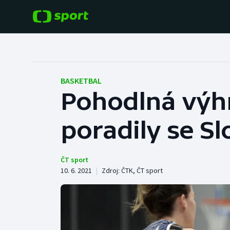
POPULÁRNÍ
DALŠÍ SPORTY
Fotbal
Americký fotbal
BASKETBAL
Pohodlná výhr
Hokej
Baseball a softbal
poradily se S
Tenis
Basketbal
Atletika
Biatlon
ČT sport
10. 6. 2021
|
Zdroj:
ČTK
,
ČT sport
Cyklistika
Boby a skeleton
Box