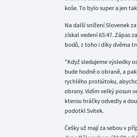
koše. To bylo super a jen ta
Na další snížení Slovenek z
získal vedení 65:47. Zápas z
bodů, z toho i díky dvěma t
"Když sledujeme výsledky os
bude hodně o obraně, a pak
rychlého protiútoku, abych
obrany. Vidím velký posun ve
kterou hráčky odvedly a dou
podotkl Svitek.
Češky už mají za sebou v pří