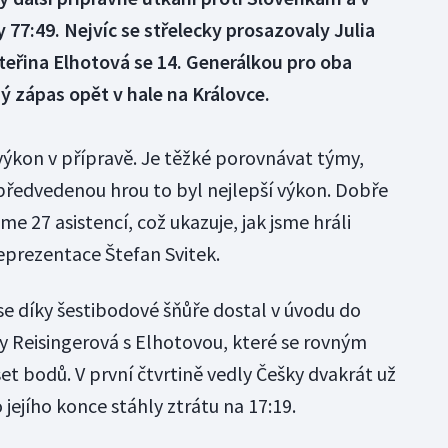
77:49. Nejvíc se střelecky prosazovaly Julia
teřina Elhotová se 14. Generálkou pro oba
 zápas opět v hale na Královce.
výkon v přípravě. Je těžké porovnávat týmy,
 předvedenou hrou to byl nejlepší výkon. Dobře
sme 27 asistencí, což ukazuje, jak jsme hráli
eprezentace Štefan Svitek.
se díky šestibodové šňůře dostal v úvodu do
ly Reisingerová s Elhotovou, které se rovným
et bodů. V první čtvrtině vedly Češky dvakrát už
jejího konce stáhly ztrátu na 17:19.