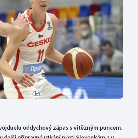
Moderní pětiboj
Triatlon
Motorsport
Veslování
Olympijské hry
Vodní slalom
Parasport
Volejbal
Plavání
Ostatní
Plážový volejbal
ojduelu oddychový zápas s vítězným puncem.
y další přípravné utkání proti Slovenkám a v