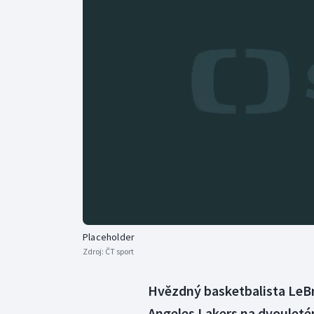
Curling
Dostihy
Florbal
Futsal
Golf
Gymnastika
Placeholder
Zdroj:
ČT sport
Hvězdný basketbalista LeBr
Angeles Lakers na dvouleté