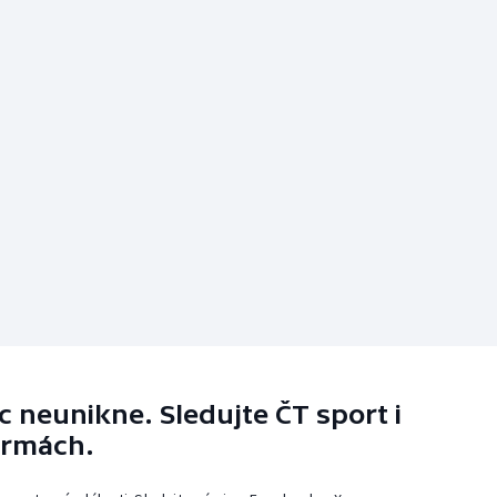
 neunikne. Sledujte ČT sport i
ormách.