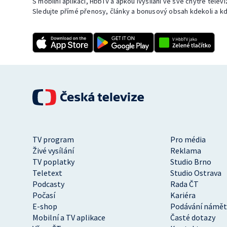
S mobilní aplikací, HbbTV a apkou iVysílání ve své chytré telev
Sledujte přímé přenosy, články a bonusový obsah kdekoli a kd
TV program
Pro média
Živé vysílání
Reklama
TV poplatky
Studio Brno
Teletext
Studio Ostrava
Podcasty
Rada ČT
Počasí
Kariéra
E-shop
Podávání námět
Mobilní a TV aplikace
Časté dotazy