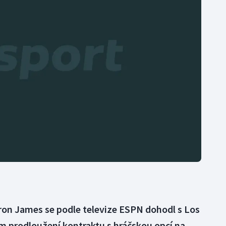
Moderní pětiboj
Triatlon
Motorsport
Veslování
Olympijské hry
Vodní slalom
Parasport
Volejbal
Plavání
Ostatní
Plážový volejbal
on James se podle televize ESPN dohodl s Los
m prodloužení kontraktu s hráčskou opcí na