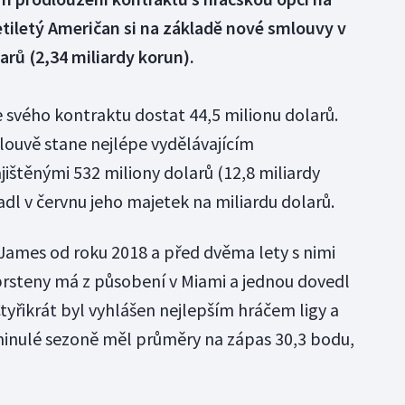
tiletý Američan si na základě nové smlouvy v
arů (2,34 miliardy korun).
svého kontraktu dostat 44,5 milionu dolarů.
ouvě stane nejlépe vydělávajícím
ajištěnými 532 miliony dolarů (12,8 miliardy
dl v červnu jeho majetek na miliardu dolarů.
 James od roku 2018 a před dvěma lety s nimi
 prsteny má z působení v Miami a jednou dovedl
tyřikrát byl vyhlášen nejlepším hráčem ligy a
minulé sezoně měl průměry na zápas 30,3 bodu,