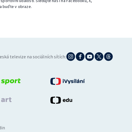
 sportovní události. Sledujte nás i na Facebooku, X,
a buďte v obraze.
eská televize na sociálních sítích:
din