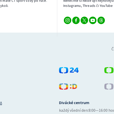
izi máte ČT sport vždy po ruce.
Nenechte si nikde ujít nejnovější
ykoli.
Instagramu, Threads či YouTube 
Č
Divácké centrum
ů
každý všední den:
8:00—16:00 ho