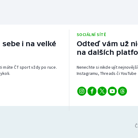
SOCIÁLNÍ SÍTĚ
 sebe i na velké
Odteď vám už nic
na dalších platf
izi máte ČT sport vždy po ruce.
Nenechte si nikde ujít nejnovější
ykoli.
Instagramu, Threads či YouTube 
Č