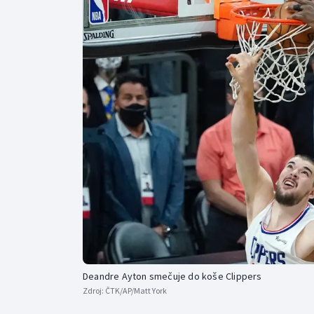
Curling
Dostihy
Florbal
Futsal
Golf
Gymnastika
Deandre Ayton smečuje do koše Clippers
Zdroj:
ČTK/AP/Matt York