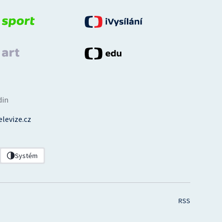
din
levize.cz
Systém
RSS