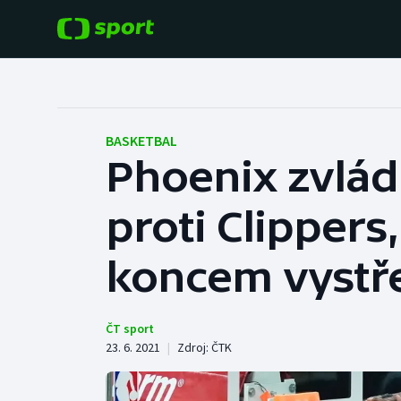
POPULÁRNÍ
DALŠÍ SPORTY
Fotbal
Americký fotbal
BASKETBAL
Phoenix zvlád
Hokej
Baseball a softbal
proti Clipper
Tenis
Basketbal
Atletika
koncem vystře
Biatlon
Cyklistika
Boby a skeleton
ČT sport
23. 6. 2021
|
Zdroj:
ČTK
Box