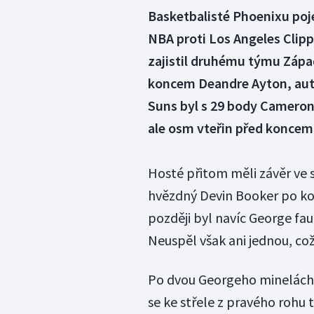
Basketbalisté Phoenixu poje
NBA proti Los Angeles Clippe
zajistil druhému týmu Zápa
koncem Deandre Ayton, auto
Suns byl s 29 body Cameron 
ale osm vteřin před koncem
Hosté přitom měli závěr ve 
hvězdný Devin Booker po ko
později byl navíc George faul
Neuspěl však ani jednou, co
Po dvou Georgeho minelách (
se ke střele z pravého rohu 