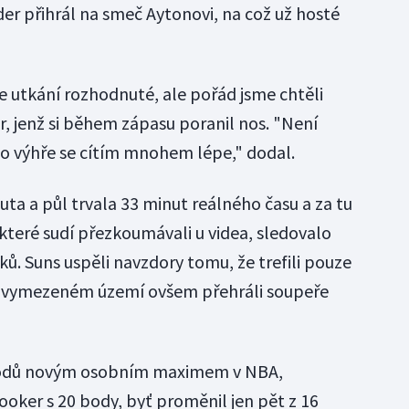
r přihrál na smeč Aytonovi, na což už hosté
) je utkání rozhodnuté, ale pořád jsme chtěli
r, jenž si během zápasu poranil nos. "Není
po výhře se cítím mnohem lépe," dodal.
ta a půl trvala 33 minut reálného času a za tu
 které sudí přezkoumávali u videa, sledovalo
šků. Suns uspěli navzdory tomu, že trefili pouze
, ve vymezeném území ovšem přehráli soupeře
 bodů novým osobním maximem v NBA,
ker s 20 body, byť proměnil jen pět z 16