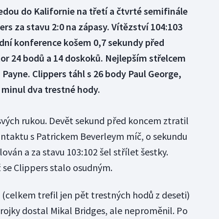
dou do Kalifornie na třetí a čtvrté semifinále
rs za stavu 2:0 na zápasy. Vítězství 104:103
dní konference košem 0,7 sekundy před
r 24 bodů a 14 doskoků. Nejlepším střelcem
Payne. Clippers táhl s 26 body Paul George,
 minul dva trestné hody.
svých rukou. Devět sekund před koncem ztratil
ntaktu s Patrickem Beverleym míč, o sekundu
ován a za stavu 103:102 šel střílet šestky.
ž se Clippers stalo osudným.
celkem trefil jen pět trestných hodů z deseti)
trojky dostal Mikal Bridges, ale neproměnil. Po