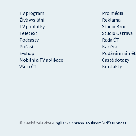
TV program
Pro média
Živé vysílání
Reklama
TV poplatky
Studio Brno
Teletext
Studio Ostrava
Podcasty
Rada ČT
Počasí
Kariéra
E-shop
Podávání námět
Mobilní a TV aplikace
Časté dotazy
Vše o ČT
Kontakty
•
•
•
© Česká televize
English
Ochrana soukromí
Přístupnost