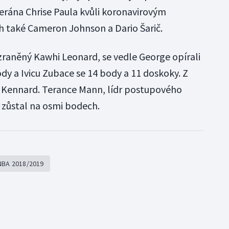
terána Chrise Paula kvůli koronavirovým
h také Cameron Johnson a Dario Šarič.
 zraněný Kawhi Leonard, se vedle George opírali
dy a Ivicu Zubace se 14 body a 11 doskoky. Z
e Kennard. Terance Mann, lídr postupového
 zůstal na osmi bodech.
NBA 2018/2019