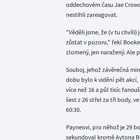
oddechovém času Jae Crowde
nestihli zareagovat.
"Věděli jsme, že (v tu chvíli
zůstat v pozoru," řekl Booke
zlomený, jen naražený. Ale 
Souboj, jehož závěrečná minu
dobu bylo k vidění pět akcí,
více než 16 a půl tisíc fanou
šest z 26 střel za tři body
60:30.
Payneovi, pro něhož je 29
sekundoval kromě Aytona Boo