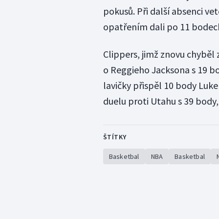
pokusů. Při další absenci ve
opatřením dali po 11 bodec
Clippers, jimž znovu chyběl
o Reggieho Jacksona s 19 bo
lavičky přispěl 10 body Luk
duelu proti Utahu s 39 body,
ŠTÍTKY
Basketbal
NBA
Basketbal