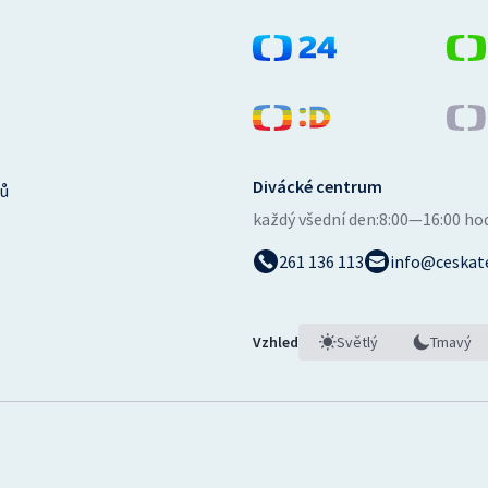
Divácké centrum
ů
každý všední den:
8:00—16:00 ho
261 136 113
info@ceskate
Vzhled
Světlý
Tmavý