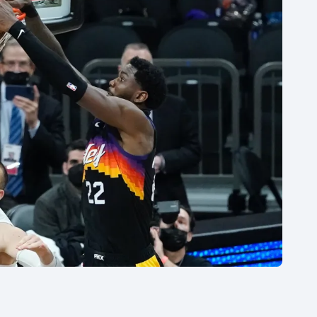
Moderní pětiboj
Triatlon
Motorsport
Veslování
Olympijské hry
Vodní slalom
Parasport
Volejbal
Plavání
Ostatní
Plážový volejbal