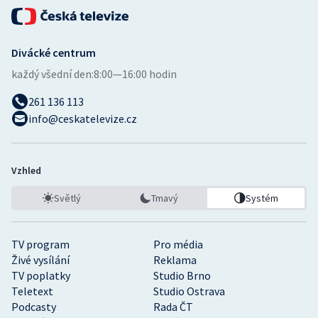
Divácké centrum
každý všední den:
8:00—16:00 hodin
261 136 113
info@ceskatelevize.cz
Vzhled
Světlý
Tmavý
Systém
TV program
Pro média
Živé vysílání
Reklama
TV poplatky
Studio Brno
Teletext
Studio Ostrava
Podcasty
Rada ČT