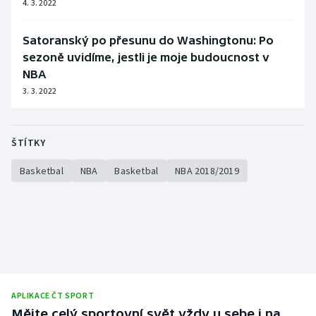
4. 3. 2022
Satoranský po přesunu do Washingtonu: Po
sezoně uvidíme, jestli je moje budoucnost v
NBA
3. 3. 2022
ŠTÍTKY
Basketbal
NBA
Basketbal
NBA 2018/2019
APLIKACE ČT SPORT
Mějte celý sportovní svět vždy u sebe i na