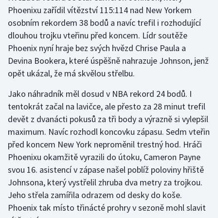
Phoenixu zařídil vítězství 115:114 nad New Yorkem
osobním rekordem 38 bodů a navíc trefil i rozhodující
Gymnastika
dlouhou trojku vteřinu před koncem. Lídr soutěže
Házená
Phoenix nyní hraje bez svých hvězd Chrise Paula a
Devina Bookera, které úspěšně nahrazuje Johnson, jenž
Jezdectví
opět ukázal, že má skvělou střelbu.
Judo
Jako náhradník měl dosud v NBA rekord 24 bodů. I
tentokrát začal na lavičce, ale přesto za 28 minut trefil
Krasobruslení
devět z dvanácti pokusů za tři body a výrazně si vylepšil
maximum. Navíc rozhodl koncovku zápasu. Sedm vteřin
Lezení
před koncem New York neproměnil trestný hod. Hráči
Phoenixu okamžitě vyrazili do útoku, Cameron Payne
Lyže a snowboard
svou 16. asistencí v zápase našel poblíž poloviny hřiště
Johnsona, který vystřelil zhruba dva metry za trojkou.
Moderní pětiboj
Jeho střela zamířila odrazem od desky do koše.
Phoenix tak místo třinácté prohry v sezoně mohl slavit
Motorsport