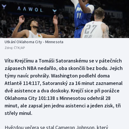
Baseball a softbal
Soutěže
Basketbal
Historické návraty
Biatlon
Aplikace ČT sport
Utkání Oklahoma City - Minnesota
Boby a skeleton
AZ kvíz
Zdroj:
ČTK/AP
Box
Vítu Krejčímu a Tomáši Satoranskému se v pátečních
zápasech NBA nedařilo, oba skončili bez bodu. Jejich
Curling
týmy navíc prohrály. Washington podlehl doma
Atlantě 114:117, Satoranský za 16 minut zaznamenal
Dostihy
dvě asistence a dva doskoky. Krejčí sice při porážce
Oklahoma City 101:138 s Minnesotou odehrál 28
Florbal
minut, ale zapsal jen jednu asistenci a jeden zisk, tři
střely minul.
Futsal
Hvězdou večera se stal Cameron Johnson, který
Golf