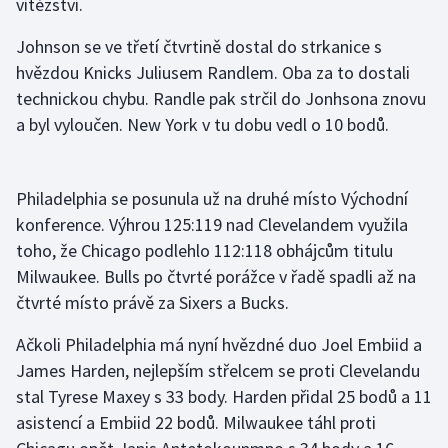
vítězství.
Olympijské hry
Johnson se ve třetí čtvrtině dostal do strkanice s
hvězdou Knicks Juliusem Randlem. Oba za to dostali
Parasport
technickou chybu. Randle pak strčil do Jonhsona znovu
a byl vyloučen. New York v tu dobu vedl o 10 bodů.
Plavání
Plážový volejbal
Philadelphia se posunula už na druhé místo Východní
Ragby
konference. Výhrou 125:119 nad Clevelandem využila
toho, že Chicago podlehlo 112:118 obhájcům titulu
Rychlobruslení
Milwaukee. Bulls po čtvrté porážce v řadě spadli až na
čtvrté místo právě za Sixers a Bucks.
Rychlostní kanoistika
Ačkoli Philadelphia má nyní hvězdné duo Joel Embiid a
Short track
James Harden, nejlepším střelcem se proti Clevelandu
stal Tyrese Maxey s 33 body. Harden přidal 25 bodů a 11
Sportovní střelba
asistencí a Embiid 22 bodů. Milwaukee táhl proti