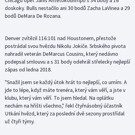
Chicagu opět Janis Antetokounmpo s 34 body a 16
Stolní tenis
doskoky. Bulls nestačilo ani 30 bodů Zacha LaVinea a 29
bodů DeMara De Rozana.
Triatlon
Veslování
Denver zvítězil 116:101 nad Houstonem, přestože
postrádal svou hvězdu Nikolu Jokiče. Srbského pivota
Vodní slalom
nahradil veterán DeMarcus Cousins, který nedávno
podepsal smlouvu a s 31 body odehrál střelecky nejlepší
Volejbal
zápas od ledna 2018.
Ostatní
"Snažil jsem se každý útok hrát to nejlepší, co umím. A
jde to lépe, když máte trenéra, který vám věří, a jste v
klubu, který vám věří. To jsem hledal. Na oplátku
nechám na hřišti všechno," řekl čtyřnásobný účastník
Utkání hvězd, který za poslední dvě sezony prostřídal
už čtyři týmy.