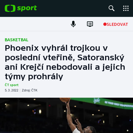
POPULÁRNÍ
SLEDOVAT
Fotbal
BASKETBAL
Phoenix vyhrál trojkou v
Hokej
poslední vteřině, Satoranský
ani Krejčí nebodovali a jejich
Tenis
týmy prohrály
Atletika
ČT sport
5. 3. 2022
|
Zdroj:
ČTK
Cyklistika
DALŠÍ SPORTY
Americký fotbal
NEPŘEHLÉDNĚTE